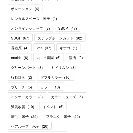
ポレーション
(
4
)
レンタルスペース 米子
(
1
)
オンラインショップ
(
3
)
SBCP
(
47
)
SDGs
(
67
)
ステップボーンカット
(
92
)
長者原
(
4
)
vos
(
37
)
キナコ
(
1
)
marbb
(
6
)
lapark農園
(
6
)
腸活
(
2
)
グリーンポット
(
3
)
ミドリムシ
(
3
)
行動計画
(
2
)
ダブルカラー
(
10
)
ブリーチ
(
5
)
カラー
(
10
)
インナーカラー
(
8
)
カラーミューズ
(
5
)
髪質改善
(
10
)
イベント
(
6
)
増毛 米子
(
25
)
フラエク 米子
(
29
)
ヘアループ 米子
(
26
)