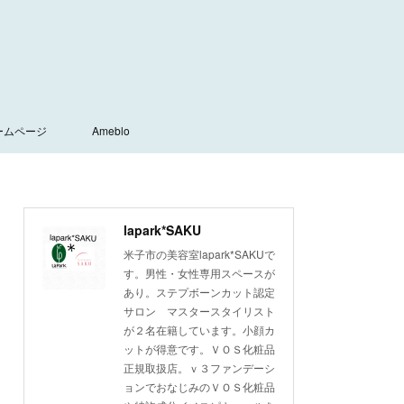
ームページ
Ameblo
lapark*SAKU
米子市の美容室lapark*SAKUで
す。男性・女性専用スペースが
あり。ステプボーンカット認定
サロン マスタースタイリスト
が２名在籍しています。小顔カ
ットが得意です。ＶＯＳ化粧品
正規取扱店。ｖ３ファンデーシ
ョンでおなじみのＶＯＳ化粧品