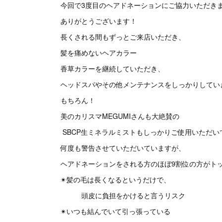
今回で3度目のヘアドネーションにご協力いただき
ありがとうございます！
長くされる間もずっとご来店いただき、
髪を痛めないヘアカラー
香草カラーを継続していただき、
ヘッドスパやその他メンテナンスをしっかりしていき
もちろん！
美のカリスマMEGUMIさんも大絶賛の
SBCP生ミネラルミストもしっかりご使用いただい
何度も警告させていただいていますが、
ヘアドネーションをされる方のほぼ9割位の方がト
✴︎髪の毛は長くなるというだけで、
頭皮に負担をかけると言うリスク
✴︎いつも結んでいて引っ張っている