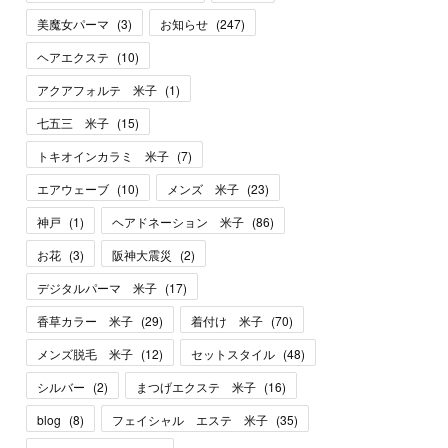
美魔女パーマ
(
3
)
お知らせ
(
247
)
ヘアエクステ
(
10
)
アクアフォルテ 米子
(
1
)
七五三 米子
(
15
)
トキオインカラミ 米子
(
7
)
エアウェーブ
(
10
)
メンズ 米子
(
23
)
神戸
(
1
)
ヘアドネーション 米子
(
86
)
お花
(
3
)
阪神大震災
(
2
)
デジタルパーマ 米子
(
17
)
香草カラー 米子
(
29
)
着付け 米子
(
70
)
メンズ脱毛 米子
(
12
)
セットスタイル
(
48
)
シルバー
(
2
)
まつげエクステ 米子
(
16
)
blog
(
8
)
フェイシャル エステ 米子
(
35
)