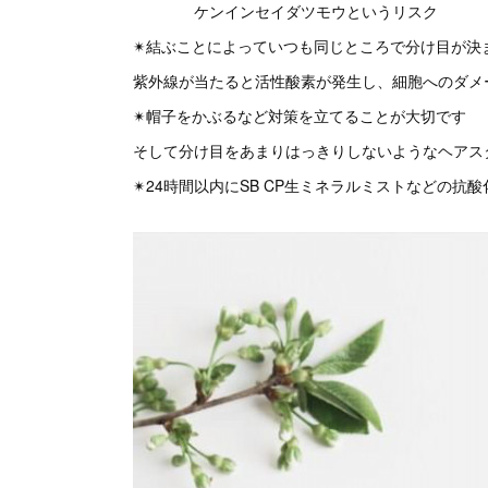
ケンインセイダツモウというリスク
✴︎結ぶことによっていつも同じところで分け目が
紫外線が当たると活性酸素が発生し、細胞へのダメ
✴︎帽子をかぶるなど対策を立てることが大切です
そして分け目をあまりはっきりしないようなヘアス
✴︎24時間以内にSB CP生ミネラルミストなどの