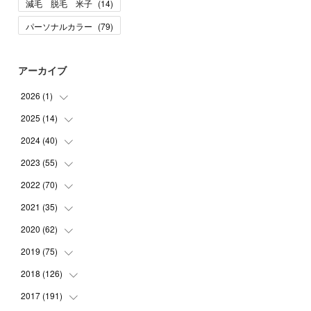
減毛 脱毛 米子
(
14
)
パーソナルカラー
(
79
)
アーカイブ
2026
(
1
)
2025
(
14
(
1
)
)
2024
(
40
(
10
)
)
(
1
)
2023
(
55
(
1
)
)
(
1
)
(
1
)
2022
(
70
(
2
)
)
(
2
)
(
3
)
(
4
)
2021
(
35
(
7
)
)
(
2
)
(
3
)
(
11
)
2020
(
62
(
5
)
)
(
7
)
(
3
)
(
8
)
(
7
)
2019
(
75
(
6
)
)
(
4
)
(
6
)
(
1
)
(
5
)
(
9
)
2018
(
126
(
1
)
)
(
3
)
(
4
)
(
3
)
(
3
)
(
7
)
(
2
)
2017
(
191
(
6
)
)