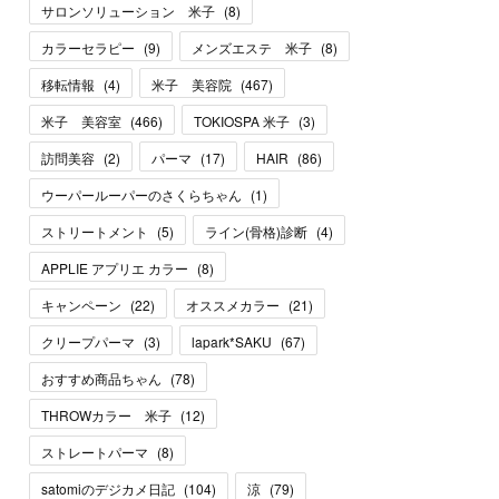
サロンソリューション 米子
(
8
)
カラーセラピー
(
9
)
メンズエステ 米子
(
8
)
移転情報
(
4
)
米子 美容院
(
467
)
米子 美容室
(
466
)
TOKIOSPA 米子
(
3
)
訪問美容
(
2
)
パーマ
(
17
)
HAIR
(
86
)
ウーパールーパーのさくらちゃん
(
1
)
ストリートメント
(
5
)
ライン(骨格)診断
(
4
)
APPLIE アプリエ カラー
(
8
)
キャンペーン
(
22
)
オススメカラー
(
21
)
クリープパーマ
(
3
)
lapark*SAKU
(
67
)
おすすめ商品ちゃん
(
78
)
THROWカラー 米子
(
12
)
ストレートパーマ
(
8
)
satomiのデジカメ日記
(
104
)
涼
(
79
)