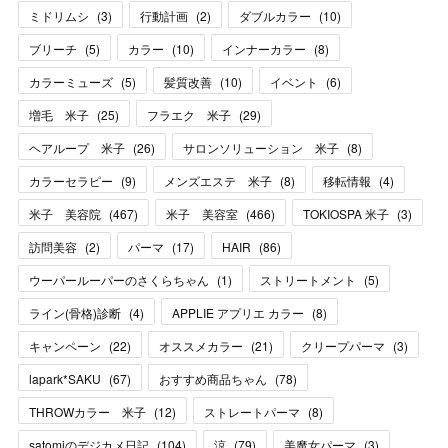
ミドリムシ
(
3
)
行動計画
(
2
)
ダブルカラー
(
10
)
ブリーチ
(
5
)
カラー
(
10
)
インナーカラー
(
8
)
カラーミューズ
(
5
)
髪質改善
(
10
)
イベント
(
6
)
増毛 米子
(
25
)
フラエク 米子
(
29
)
ヘアループ 米子
(
26
)
サロンソリューション 米子
(
8
)
カラーセラピー
(
9
)
メンズエステ 米子
(
8
)
移転情報
(
4
)
米子 美容院
(
467
)
米子 美容室
(
466
)
TOKIOSPA 米子
(
3
)
訪問美容
(
2
)
パーマ
(
17
)
HAIR
(
86
)
ウーパールーパーのさくらちゃん
(
1
)
ストリートメント
(
5
)
ライン(骨格)診断
(
4
)
APPLIE アプリエ カラー
(
8
)
キャンペーン
(
22
)
オススメカラー
(
21
)
クリープパーマ
(
3
)
lapark*SAKU
(
67
)
おすすめ商品ちゃん
(
78
)
THROWカラー 米子
(
12
)
ストレートパーマ
(
8
)
satomiのデジカメ日記
(
104
)
涼
(
79
)
美魔女パーマ
(
3
)