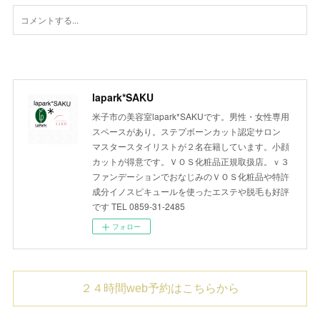
lapark*SAKU
米子市の美容室lapark*SAKUです。男性・女性専用
スペースがあり。ステプボーンカット認定サロン
マスタースタイリストが２名在籍しています。小顔
カットが得意です。ＶＯＳ化粧品正規取扱店。ｖ３
ファンデーションでおなじみのＶＯＳ化粧品や特許
成分イノスピキュールを使ったエステや脱毛も好評
です TEL 0859-31-2485
フォロー
２４時間web予約はこちらから