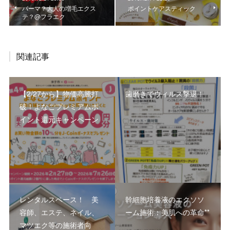
パーマ？大人の増毛エクス
ポイントケアスティック
テ？@フラエク
関連記事
【2/27から】物価高騰打
歯磨きでウィルス撃退！
破！よなごプレミアムポ
イント還元キャンペーン
レンタルスペース！ 美
幹細胞培養液のエクソソ
容師、エステ、ネイル、
ーム施術：美肌への革命**
マツエク等の施術者向