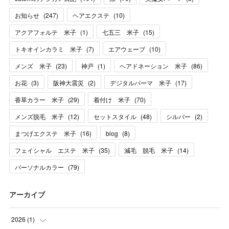
お知らせ
(
247
)
ヘアエクステ
(
10
)
アクアフォルテ 米子
(
1
)
七五三 米子
(
15
)
トキオインカラミ 米子
(
7
)
エアウェーブ
(
10
)
メンズ 米子
(
23
)
神戸
(
1
)
ヘアドネーション 米子
(
86
)
お花
(
3
)
阪神大震災
(
2
)
デジタルパーマ 米子
(
17
)
香草カラー 米子
(
29
)
着付け 米子
(
70
)
メンズ脱毛 米子
(
12
)
セットスタイル
(
48
)
シルバー
(
2
)
まつげエクステ 米子
(
16
)
blog
(
8
)
フェイシャル エステ 米子
(
35
)
減毛 脱毛 米子
(
14
)
パーソナルカラー
(
79
)
アーカイブ
2026
(
1
)