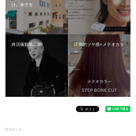
け。米子市
終活撮影第二弾!
圧倒的ツヤ感⭐️メテオカラ
ー
0
コメント