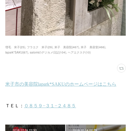
増毛 米子
(
25
)
フラエク 米子
(
29
)
米子 美容院
(
467
)
米子 美容室
(
466
)
lapark*SAKU
(
67
)
satomiのデジカメ日記
(
104
)
ヘアエクステ
(
10
)
2018.12.24 23:53
2018.12.14 22:29