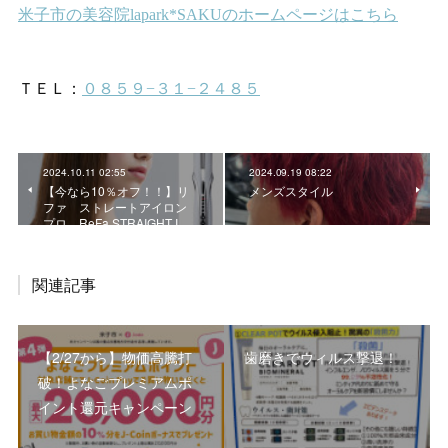
2024.10.11 02:55
2024.09.19 08:22
【今なら10％オフ！！】リ
メンズスタイル
ファ ストレートアイロン
プロ ReFa STRAIGHT I…
関連記事
【2/27から】物価高騰打
歯磨きでウィルス撃退！
破！よなごプレミアムポ
イント還元キャンペーン