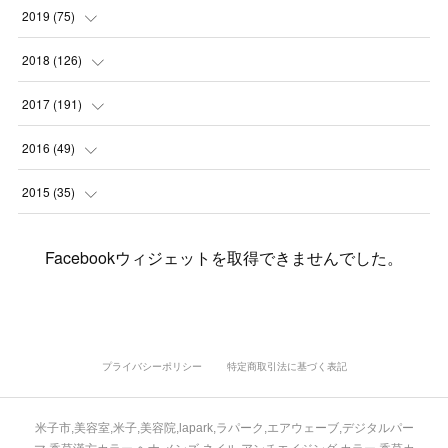
(
7
)
(
3
)
(
8
)
(
7
)
(
6
)
2019
(
75
)
(
4
)
(
6
)
(
1
)
(
5
)
(
9
)
(
1
)
2018
(
126
)
(
3
)
(
4
)
(
3
)
(
3
)
(
7
)
(
2
)
(
6
)
2017
(
191
)
(
5
)
(
6
)
(
1
)
(
3
)
(
4
)
(
6
)
(
12
)
(
12
)
2016
(
49
)
(
1
)
(
3
)
(
6
)
(
2
)
(
3
)
(
7
)
(
7
)
(
11
)
(
2
)
2015
(
35
)
(
5
)
(
8
)
(
3
)
(
1
)
(
6
)
(
4
)
(
12
)
(
16
)
(
3
)
(
8
)
Facebookウィジェットを取得できませんでした。
(
8
)
(
6
)
(
3
)
(
3
)
(
6
)
(
15
)
(
18
)
(
8
)
(
5
)
(
5
)
(
5
)
(
9
)
(
4
)
(
6
)
(
5
)
(
10
)
(
25
)
(
4
)
(
7
)
(
5
)
(
9
)
(
1
)
(
2
)
(
6
)
(
5
)
(
23
)
(
8
)
(
5
)
プライバシーポリシー
特定商取引法に基づく表記
(
9
)
(
1
)
(
9
)
(
10
)
(
8
)
(
23
)
(
3
)
(
3
)
米子市,美容室,米子,美容院,lapark,ラパーク,エアウェーブ,デジタルパー
(
1
)
(
13
)
(
4
)
(
20
)
(
3
)
(
2
)