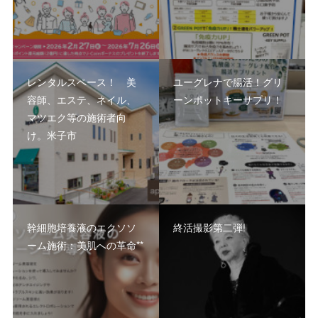
レンタルスペース！ 美
ユーグレナで腸活！グリ
容師、エステ、ネイル、
ーンポットキーサプリ！
マツエク等の施術者向
け。米子市
幹細胞培養液のエクソソ
終活撮影第二弾!
ーム施術：美肌への革命**