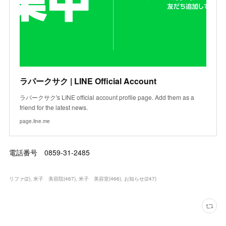
ラパークサク | LINE Official Account
ラパークサク's LINE official account profile page. Add them as a
friend for the latest news.
page.line.me
電話番号 0859-31-2485
リファ
(
2
)
米子 美容院
(
467
)
米子 美容室
(
466
)
お知らせ
(
247
)