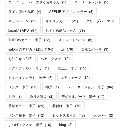
ウーパールーパーのさくらちゃん
(
1
)
ストリートメント
(
5
)
ライン(骨格)診断
(
4
)
APPLIE アプリエ カラー
(
8
)
キャンペーン
(
22
)
オススメカラー
(
21
)
クリープパーマ
(
3
)
lapark*SAKU
(
67
)
おすすめ商品ちゃん
(
78
)
THROWカラー 米子
(
12
)
ストレートパーマ
(
8
)
satomiのデジカメ日記
(
104
)
涼
(
79
)
美魔女パーマ
(
3
)
お知らせ
(
247
)
ヘアエクステ
(
10
)
アクアフォルテ 米子
(
1
)
七五三 米子
(
15
)
トキオインカラミ 米子
(
7
)
エアウェーブ
(
10
)
メンズ 米子
(
23
)
神戸
(
1
)
ヘアドネーション 米子
(
86
)
お花
(
3
)
阪神大震災
(
2
)
デジタルパーマ 米子
(
17
)
香草カラー 米子
(
29
)
着付け 米子
(
70
)
メンズ脱毛 米子
(
12
)
セットスタイル
(
48
)
シルバー
(
2
)
まつげエクステ 米子
(
16
)
blog
(
8
)