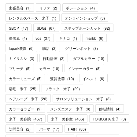
出張美容
(
1
)
リファ
(
2
)
ポレーション
(
4
)
レンタルスペース 米子
(
1
)
オンラインショップ
(
3
)
SBCP
(
47
)
SDGs
(
67
)
ステップボーンカット
(
92
)
長者原
(
4
)
vos
(
37
)
キナコ
(
1
)
marbb
(
6
)
lapark農園
(
6
)
腸活
(
2
)
グリーンポット
(
3
)
ミドリムシ
(
3
)
行動計画
(
2
)
ダブルカラー
(
10
)
ブリーチ
(
5
)
カラー
(
10
)
インナーカラー
(
8
)
カラーミューズ
(
5
)
髪質改善
(
10
)
イベント
(
6
)
増毛 米子
(
25
)
フラエク 米子
(
29
)
ヘアループ 米子
(
26
)
サロンソリューション 米子
(
8
)
カラーセラピー
(
9
)
メンズエステ 米子
(
8
)
移転情報
(
4
)
米子 美容院
(
467
)
米子 美容室
(
466
)
TOKIOSPA 米子
(
3
)
訪問美容
(
2
)
パーマ
(
17
)
HAIR
(
86
)