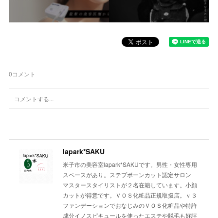
0
コメント
lapark*SAKU
米子市の美容室lapark*SAKUです。男性・女性専用
スペースがあり。ステプボーンカット認定サロン
マスタースタイリストが２名在籍しています。小顔
カットが得意です。ＶＯＳ化粧品正規取扱店。ｖ３
ファンデーションでおなじみのＶＯＳ化粧品や特許
成分イノスピキュールを使ったエステや脱毛も好評