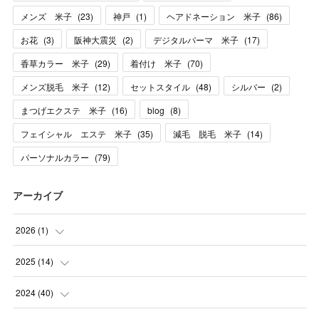
メンズ 米子
(
23
)
神戸
(
1
)
ヘアドネーション 米子
(
86
)
お花
(
3
)
阪神大震災
(
2
)
デジタルパーマ 米子
(
17
)
香草カラー 米子
(
29
)
着付け 米子
(
70
)
メンズ脱毛 米子
(
12
)
セットスタイル
(
48
)
シルバー
(
2
)
まつげエクステ 米子
(
16
)
blog
(
8
)
フェイシャル エステ 米子
(
35
)
減毛 脱毛 米子
(
14
)
パーソナルカラー
(
79
)
アーカイブ
2026
(
1
)
(
1
)
2025
(
14
)
(
10
)
2024
(
40
)