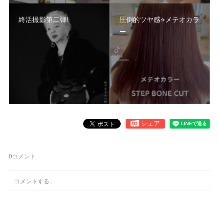
終活撮影第二弾!
圧倒的ツヤ感⭐️メテオカラ
ー
0
コメント