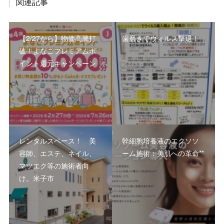
関連記事
【2/27から】物価高騰打
歯磨きでウィルス撃退！
破！よなごプレミアムポ
イント還元キャンペーン
レンタルスペース！ 美
幹細胞培養液のエクソソ
容師、エステ、ネイル、
ーム施術：美肌への革命**
マツエク等の施術者向
け。米子市