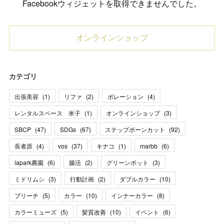
Facebookウィジェットを取得できませんでした。
オンラインショップ
カテゴリ
出張美容
(
1
)
リファ
(
2
)
ポレーション
(
4
)
レンタルスペース 米子
(
1
)
オンラインショップ
(
3
)
SBCP
(
47
)
SDGs
(
67
)
ステップボーンカット
(
92
)
長者原
(
4
)
vos
(
37
)
キナコ
(
1
)
marbb
(
6
)
lapark農園
(
6
)
腸活
(
2
)
グリーンポット
(
3
)
ミドリムシ
(
3
)
行動計画
(
2
)
ダブルカラー
(
10
)
ブリーチ
(
5
)
カラー
(
10
)
インナーカラー
(
8
)
カラーミューズ
(
5
)
髪質改善
(
10
)
イベント
(
6
)