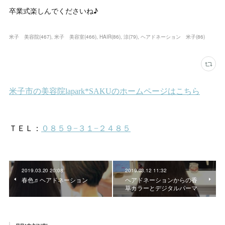
卒業式楽しんでくださいね♪
米子 美容院
(
467
)
米子 美容室
(
466
)
HAIR
(
86
)
涼
(
79
)
ヘアドネーション 米子
(
86
)
2019.03.20 20:08
2019.03.12 11:32
春色♬ヘアドネーション
ヘアドネーションからの香
草カラーとデジタルパーマ