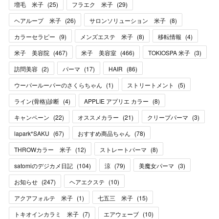
増毛 米子
(
25
)
フラエク 米子
(
29
)
ヘアループ 米子
(
26
)
サロンソリューション 米子
(
8
)
カラーセラピー
(
9
)
メンズエステ 米子
(
8
)
移転情報
(
4
)
米子 美容院
(
467
)
米子 美容室
(
466
)
TOKIOSPA 米子
(
3
)
訪問美容
(
2
)
パーマ
(
17
)
HAIR
(
86
)
ウーパールーパーのさくらちゃん
(
1
)
ストリートメント
(
5
)
ライン(骨格)診断
(
4
)
APPLIE アプリエ カラー
(
8
)
キャンペーン
(
22
)
オススメカラー
(
21
)
クリープパーマ
(
3
)
lapark*SAKU
(
67
)
おすすめ商品ちゃん
(
78
)
THROWカラー 米子
(
12
)
ストレートパーマ
(
8
)
satomiのデジカメ日記
(
104
)
涼
(
79
)
美魔女パーマ
(
3
)
お知らせ
(
247
)
ヘアエクステ
(
10
)
アクアフォルテ 米子
(
1
)
七五三 米子
(
15
)
トキオインカラミ 米子
(
7
)
エアウェーブ
(
10
)