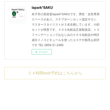
lapark*SAKU
米子市の美容室lapark*SAKUです。男性・女性専用
スペースがあり。ステプボーンカット認定サロン
マスタースタイリストが２名在籍しています。小顔
カットが得意です。ＶＯＳ化粧品正規取扱店。ｖ３
ファンデーションでおなじみのＶＯＳ化粧品や特許
成分イノスピキュールを使ったエステや脱毛も好評
です TEL 0859-31-2485
フォロー
２４時間web予約はこちらから