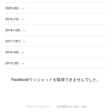
(
2
)
(
3
)
(
11
)
(
5
)
2020
(
62
)
(
7
)
(
3
)
(
8
)
(
7
)
(
6
)
2019
(
75
)
(
4
)
(
6
)
(
1
)
(
5
)
(
9
)
(
1
)
2018
(
126
)
(
3
)
(
4
)
(
3
)
(
3
)
(
7
)
(
2
)
(
6
)
2017
(
191
)
(
5
)
(
6
)
(
1
)
(
3
)
(
4
)
(
6
)
(
12
)
(
12
)
2016
(
49
)
(
1
)
(
3
)
(
6
)
(
2
)
(
3
)
(
7
)
(
7
)
(
11
)
(
2
)
2015
(
35
)
(
5
)
(
8
)
(
3
)
(
1
)
(
6
)
(
4
)
(
12
)
(
16
)
(
3
)
(
8
)
Facebookウィジェットを取得できませんでした。
(
8
)
(
6
)
(
3
)
(
3
)
(
6
)
(
15
)
(
18
)
(
8
)
(
5
)
(
5
)
(
5
)
(
9
)
(
4
)
(
6
)
(
5
)
(
10
)
(
25
)
(
4
)
(
7
)
(
5
)
(
9
)
(
1
)
(
2
)
(
6
)
(
5
)
(
23
)
(
8
)
(
5
)
プライバシーポリシー
特定商取引法に基づく表記