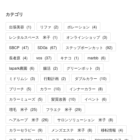
カテゴリ
出張美容
(
1
)
リファ
(
2
)
ポレーション
(
4
)
レンタルスペース 米子
(
1
)
オンラインショップ
(
3
)
SBCP
(
47
)
SDGs
(
67
)
ステップボーンカット
(
92
)
長者原
(
4
)
vos
(
37
)
キナコ
(
1
)
marbb
(
6
)
lapark農園
(
6
)
腸活
(
2
)
グリーンポット
(
3
)
ミドリムシ
(
3
)
行動計画
(
2
)
ダブルカラー
(
10
)
ブリーチ
(
5
)
カラー
(
10
)
インナーカラー
(
8
)
カラーミューズ
(
5
)
髪質改善
(
10
)
イベント
(
6
)
増毛 米子
(
25
)
フラエク 米子
(
29
)
ヘアループ 米子
(
26
)
サロンソリューション 米子
(
8
)
カラーセラピー
(
9
)
メンズエステ 米子
(
8
)
移転情報
(
4
)