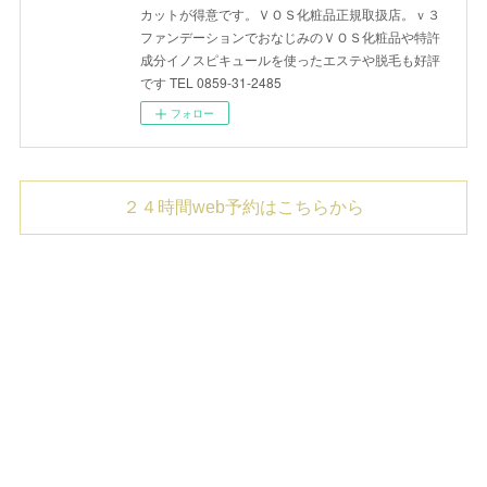
カットが得意です。ＶＯＳ化粧品正規取扱店。ｖ３
ファンデーションでおなじみのＶＯＳ化粧品や特許
成分イノスピキュールを使ったエステや脱毛も好評
です TEL 0859-31-2485
フォロー
２４時間web予約はこちらから