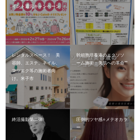
イント還元キャンペーン
レンタルスペース！ 美
幹細胞培養液のエクソソ
容師、エステ、ネイル、
ーム施術：美肌への革命**
マツエク等の施術者向
け。米子市
終活撮影第二弾!
圧倒的ツヤ感⭐️メテオカラ
ー