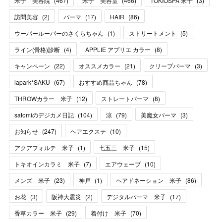
米子 美容院
(
467
)
米子 美容室
(
466
)
TOKIOSPA 米子
(
3
)
訪問美容
(
2
)
パーマ
(
17
)
HAIR
(
86
)
ウーパールーパーのさくらちゃん
(
1
)
ストリートメント
(
5
)
ライン(骨格)診断
(
4
)
APPLIE アプリエ カラー
(
8
)
キャンペーン
(
22
)
オススメカラー
(
21
)
クリープパーマ
(
3
)
lapark*SAKU
(
67
)
おすすめ商品ちゃん
(
78
)
THROWカラー 米子
(
12
)
ストレートパーマ
(
8
)
satomiのデジカメ日記
(
104
)
涼
(
79
)
美魔女パーマ
(
3
)
お知らせ
(
247
)
ヘアエクステ
(
10
)
アクアフォルテ 米子
(
1
)
七五三 米子
(
15
)
トキオインカラミ 米子
(
7
)
エアウェーブ
(
10
)
メンズ 米子
(
23
)
神戸
(
1
)
ヘアドネーション 米子
(
86
)
お花
(
3
)
阪神大震災
(
2
)
デジタルパーマ 米子
(
17
)
香草カラー 米子
(
29
)
着付け 米子
(
70
)