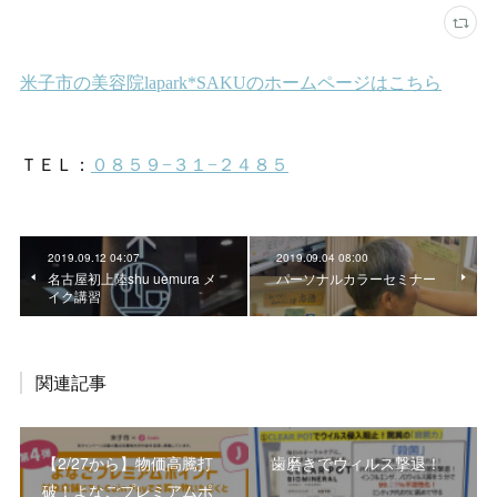
2019.09.12 04:07
2019.09.04 08:00
名古屋初上陸shu uemura メ
パーソナルカラーセミナー
イク講習
関連記事
【2/27から】物価高騰打
歯磨きでウィルス撃退！
破！よなごプレミアムポ