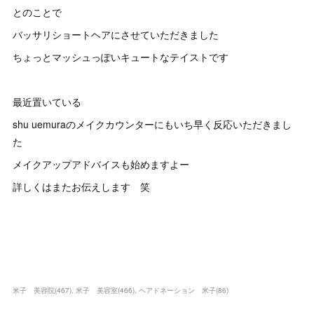
とのことで
バッサリショートヘアにさせていただきました
ちょっとマッシュっぽいキュートなテイストです
最近置いている
shu uemuraのメイクカウンターにもいち早く反応いただきまし
た
メイクアップアドバイスも始めますよー
詳しくはまたお伝えします 笑
米子 美容院
(
467
)
米子 美容室
(
466
)
ヘアドネーション 米子
(
86
)