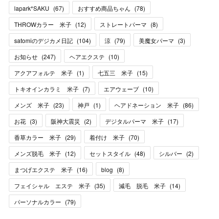
lapark*SAKU
(
67
)
おすすめ商品ちゃん
(
78
)
THROWカラー 米子
(
12
)
ストレートパーマ
(
8
)
satomiのデジカメ日記
(
104
)
涼
(
79
)
美魔女パーマ
(
3
)
お知らせ
(
247
)
ヘアエクステ
(
10
)
アクアフォルテ 米子
(
1
)
七五三 米子
(
15
)
トキオインカラミ 米子
(
7
)
エアウェーブ
(
10
)
メンズ 米子
(
23
)
神戸
(
1
)
ヘアドネーション 米子
(
86
)
お花
(
3
)
阪神大震災
(
2
)
デジタルパーマ 米子
(
17
)
香草カラー 米子
(
29
)
着付け 米子
(
70
)
メンズ脱毛 米子
(
12
)
セットスタイル
(
48
)
シルバー
(
2
)
まつげエクステ 米子
(
16
)
blog
(
8
)
フェイシャル エステ 米子
(
35
)
減毛 脱毛 米子
(
14
)
パーソナルカラー
(
79
)