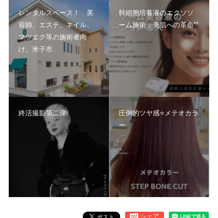
レンタルスペース！ 美
幹細胞培養液のエクソソ
容師、エステ、ネイル、
ーム施術：美肌への革命**
マツエク等の施術者向
け。米子市
終活撮影第二弾!
圧倒的ツヤ感⭐️メテオカラ
ー