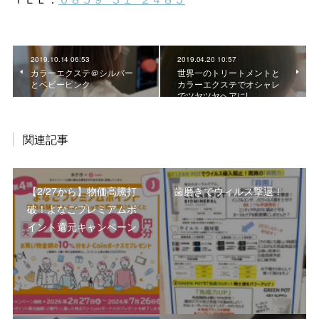
2019.10.14 06:53
2019.04.20 10:57
カラーエクステ＠シルバー
世界一のトリートメントと
とベビーピンク
カラーエクステでオシャレ
でツヤツヤヘアに!
関連記事
【2/27から】物価高騰打
歯磨きでウィルス撃退！
破！よなごプレミアムポ
イント還元キャンペーン