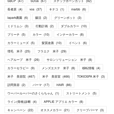
SBCP
(
47
)
SDGs
(
67
)
ステップボーンカット
(
92
)
長者原
(
4
)
vos
(
37
)
キナコ
(
1
)
marbb
(
6
)
lapark農園
(
6
)
腸活
(
2
)
グリーンポット
(
3
)
ミドリムシ
(
3
)
行動計画
(
2
)
ダブルカラー
(
10
)
ブリーチ
(
5
)
カラー
(
10
)
インナーカラー
(
8
)
カラーミューズ
(
5
)
髪質改善
(
10
)
イベント
(
6
)
増毛 米子
(
25
)
フラエク 米子
(
29
)
ヘアループ 米子
(
26
)
サロンソリューション 米子
(
8
)
カラーセラピー
(
9
)
メンズエステ 米子
(
8
)
移転情報
(
4
)
米子 美容院
(
467
)
米子 美容室
(
466
)
TOKIOSPA 米子
(
3
)
訪問美容
(
2
)
パーマ
(
17
)
HAIR
(
86
)
ウーパールーパーのさくらちゃん
(
1
)
ストリートメント
(
5
)
ライン(骨格)診断
(
4
)
APPLIE アプリエ カラー
(
8
)
キャンペーン
(
22
)
オススメカラー
(
21
)
クリープパーマ
(
3
)