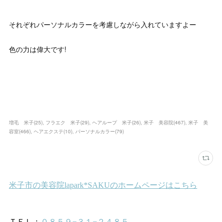
それぞれパーソナルカラーを考慮しながら入れていますよー
色の力は偉大です!
増毛 米子
(
25
)
フラエク 米子
(
29
)
ヘアループ 米子
(
26
)
米子 美容院
(
467
)
米子 美
容室
(
466
)
ヘアエクステ
(
10
)
パーソナルカラー
(
79
)