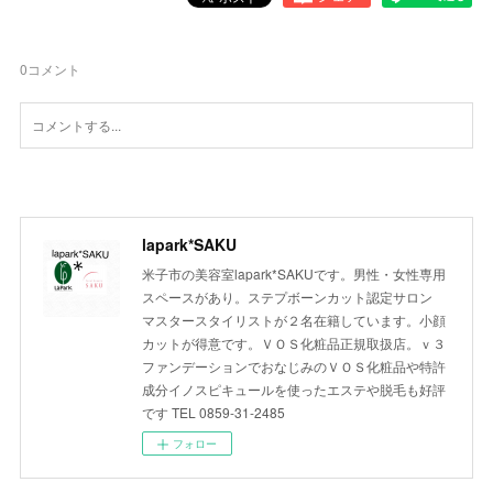
0
コメント
lapark*SAKU
米子市の美容室lapark*SAKUです。男性・女性専用
スペースがあり。ステプボーンカット認定サロン
マスタースタイリストが２名在籍しています。小顔
カットが得意です。ＶＯＳ化粧品正規取扱店。ｖ３
ファンデーションでおなじみのＶＯＳ化粧品や特許
成分イノスピキュールを使ったエステや脱毛も好評
です TEL 0859-31-2485
フォロー