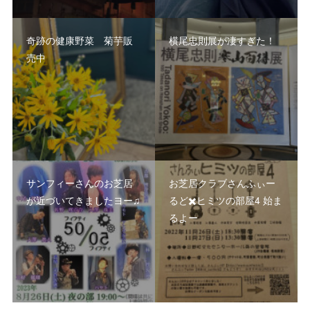
奇跡の健康野菜 菊芋販
横尾忠則展が凄すぎた！
売中
サンフィーさんのお芝居
お芝居クラブさんふぃー
が近づいてきましたヨー♫
るど✖️ヒミツの部屋4 始ま
るよー