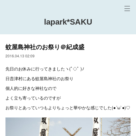
lapark*SAKU
蚊屋島神社のお祭り＠紀成盛
2016.04.13 02:09
先日のお休みに行ってきましたヽ(ﾟ◇ﾟ )ﾉ
日𠮷津村にある蚊屋島神社のお祭り
個人的に好きな神社なので
よく立ち寄っているのですが
お祭りとあっていつもよりちょっと華やかな感じでした(●´ω`●)♡