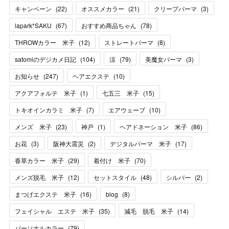
キャンペーン
(
22
)
オススメカラー
(
21
)
クリープパーマ
(
3
)
lapark*SAKU
(
67
)
おすすめ商品ちゃん
(
78
)
THROWカラー 米子
(
12
)
ストレートパーマ
(
8
)
satomiのデジカメ日記
(
104
)
涼
(
79
)
美魔女パーマ
(
3
)
お知らせ
(
247
)
ヘアエクステ
(
10
)
アクアフォルテ 米子
(
1
)
七五三 米子
(
15
)
トキオインカラミ 米子
(
7
)
エアウェーブ
(
10
)
メンズ 米子
(
23
)
神戸
(
1
)
ヘアドネーション 米子
(
86
)
お花
(
3
)
阪神大震災
(
2
)
デジタルパーマ 米子
(
17
)
香草カラー 米子
(
29
)
着付け 米子
(
70
)
メンズ脱毛 米子
(
12
)
セットスタイル
(
48
)
シルバー
(
2
)
まつげエクステ 米子
(
16
)
blog
(
8
)
フェイシャル エステ 米子
(
35
)
減毛 脱毛 米子
(
14
)
パーソナルカラー
(
79
)