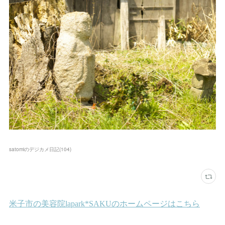
satomiのデジカメ日記
(
104
)