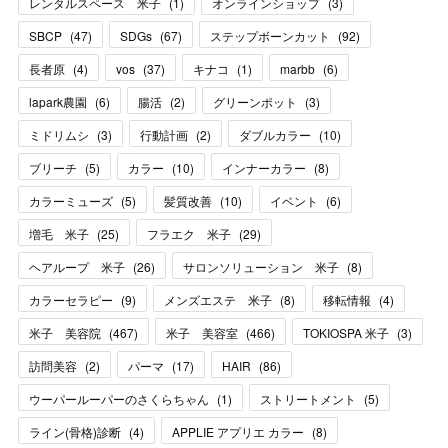
レンタルスペース 米子
(
1
)
オンラインショップ
(
3
)
SBCP
(
47
)
SDGs
(
67
)
ステップボーンカット
(
92
)
長者原
(
4
)
vos
(
37
)
キナコ
(
1
)
marbb
(
6
)
lapark農園
(
6
)
腸活
(
2
)
グリーンポット
(
3
)
ミドリムシ
(
3
)
行動計画
(
2
)
ダブルカラー
(
10
)
ブリーチ
(
5
)
カラー
(
10
)
インナーカラー
(
8
)
カラーミューズ
(
5
)
髪質改善
(
10
)
イベント
(
6
)
増毛 米子
(
25
)
フラエク 米子
(
29
)
ヘアループ 米子
(
26
)
サロンソリューション 米子
(
8
)
カラーセラピー
(
9
)
メンズエステ 米子
(
8
)
移転情報
(
4
)
米子 美容院
(
467
)
米子 美容室
(
466
)
TOKIOSPA 米子
(
3
)
訪問美容
(
2
)
パーマ
(
17
)
HAIR
(
86
)
ウーパールーパーのさくらちゃん
(
1
)
ストリートメント
(
5
)
ライン(骨格)診断
(
4
)
APPLIE アプリエ カラー
(
8
)