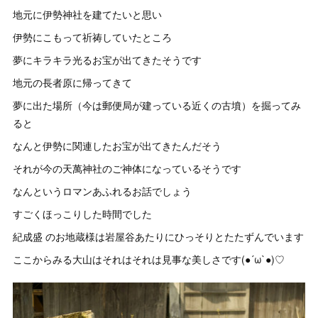
地元に伊勢神社を建てたいと思い
伊勢にこもって祈祷していたところ
夢にキラキラ光るお宝が出てきたそうです
地元の長者原に帰ってきて
夢に出た場所（今は郵便局が建っている近くの古墳）を掘ってみ
ると
なんと伊勢に関連したお宝が出てきたんだそう
それが今の天萬神社のご神体になっているそうです
なんというロマンあふれるお話でしょう
すごくほっこりした時間でした
紀成盛 のお地蔵様は岩屋谷あたりにひっそりとたたずんでいます
ここからみる大山はそれはそれは見事な美しさです(●´ω`●)♡