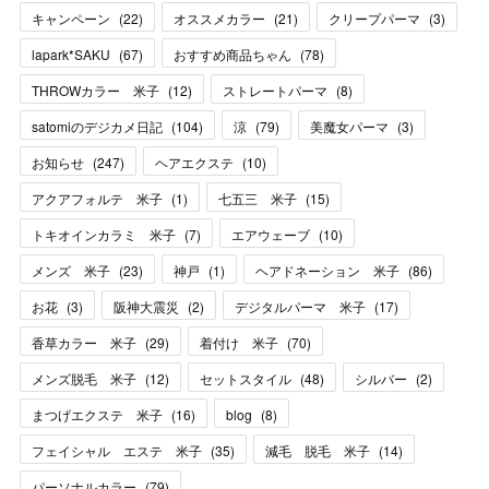
キャンペーン
(
22
)
オススメカラー
(
21
)
クリープパーマ
(
3
)
lapark*SAKU
(
67
)
おすすめ商品ちゃん
(
78
)
THROWカラー 米子
(
12
)
ストレートパーマ
(
8
)
satomiのデジカメ日記
(
104
)
涼
(
79
)
美魔女パーマ
(
3
)
お知らせ
(
247
)
ヘアエクステ
(
10
)
アクアフォルテ 米子
(
1
)
七五三 米子
(
15
)
トキオインカラミ 米子
(
7
)
エアウェーブ
(
10
)
メンズ 米子
(
23
)
神戸
(
1
)
ヘアドネーション 米子
(
86
)
お花
(
3
)
阪神大震災
(
2
)
デジタルパーマ 米子
(
17
)
香草カラー 米子
(
29
)
着付け 米子
(
70
)
メンズ脱毛 米子
(
12
)
セットスタイル
(
48
)
シルバー
(
2
)
まつげエクステ 米子
(
16
)
blog
(
8
)
フェイシャル エステ 米子
(
35
)
減毛 脱毛 米子
(
14
)
パーソナルカラー
(
79
)