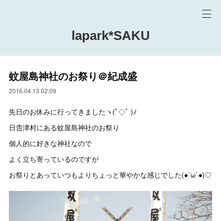
lapark*SAKU
蚊屋島神社のお祭り＠紀成盛
2016.04.13 02:09
先日のお休みに行ってきましたヽ(ﾟ◇ﾟ )ﾉ
日𠮷津村にある蚊屋島神社のお祭り
個人的に好きな神社なので
よく立ち寄っているのですが
お祭りとあっていつもよりちょっと華やかな感じでした(●´ω`●)♡