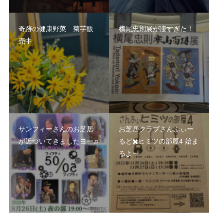
奇跡の健康野菜 菊芋販
横尾忠則展が凄すぎた！
売中
サンフィーさんのお芝居
お芝居クラブさんふぃー
が近づいてきましたヨー♫
るど✖️ヒミツの部屋4 始ま
るよー