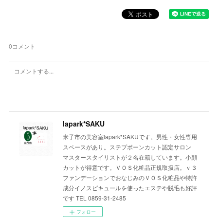
0
コメント
lapark*SAKU
米子市の美容室lapark*SAKUです。男性・女性専用
スペースがあり。ステプボーンカット認定サロン
マスタースタイリストが２名在籍しています。小顔
カットが得意です。ＶＯＳ化粧品正規取扱店。ｖ３
ファンデーションでおなじみのＶＯＳ化粧品や特許
成分イノスピキュールを使ったエステや脱毛も好評
です TEL 0859-31-2485
フォロー