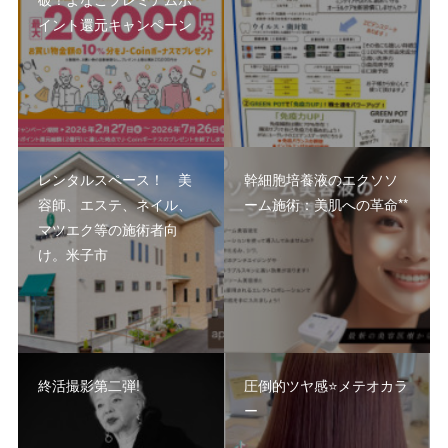
イント還元キャンペーン
レンタルスペース！ 美
幹細胞培養液のエクソソ
容師、エステ、ネイル、
ーム施術：美肌への革命**
マツエク等の施術者向
け。米子市
終活撮影第二弾!
圧倒的ツヤ感⭐️メテオカラ
ー