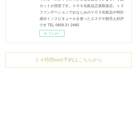
カットが得意です。ＶＯＳ化粧品正規取扱店。ｖ３
ファンデーションでおなじみのＶＯＳ化粧品や特許
成分イノスピキュールを使ったエステや脱毛も好評
です TEL 0859-31-2485
フォロー
２４時間web予約はこちらから