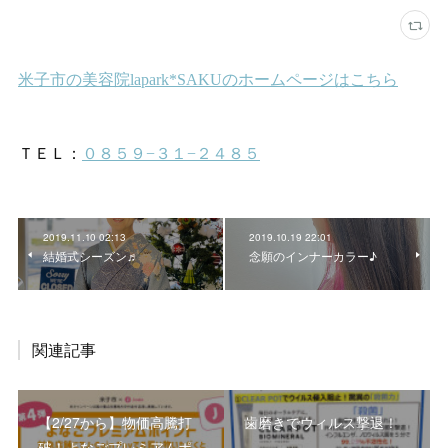
2019.11.10 02:13
2019.10.19 22:01
結婚式シーズン♬
念願のインナーカラー♪
関連記事
【2/27から】物価高騰打
歯磨きでウィルス撃退！
破！よなごプレミアムポ