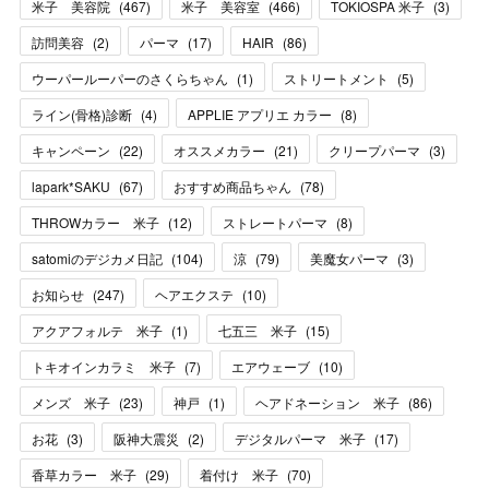
米子 美容院
(
467
)
米子 美容室
(
466
)
TOKIOSPA 米子
(
3
)
訪問美容
(
2
)
パーマ
(
17
)
HAIR
(
86
)
ウーパールーパーのさくらちゃん
(
1
)
ストリートメント
(
5
)
ライン(骨格)診断
(
4
)
APPLIE アプリエ カラー
(
8
)
キャンペーン
(
22
)
オススメカラー
(
21
)
クリープパーマ
(
3
)
lapark*SAKU
(
67
)
おすすめ商品ちゃん
(
78
)
THROWカラー 米子
(
12
)
ストレートパーマ
(
8
)
satomiのデジカメ日記
(
104
)
涼
(
79
)
美魔女パーマ
(
3
)
お知らせ
(
247
)
ヘアエクステ
(
10
)
アクアフォルテ 米子
(
1
)
七五三 米子
(
15
)
トキオインカラミ 米子
(
7
)
エアウェーブ
(
10
)
メンズ 米子
(
23
)
神戸
(
1
)
ヘアドネーション 米子
(
86
)
お花
(
3
)
阪神大震災
(
2
)
デジタルパーマ 米子
(
17
)
香草カラー 米子
(
29
)
着付け 米子
(
70
)