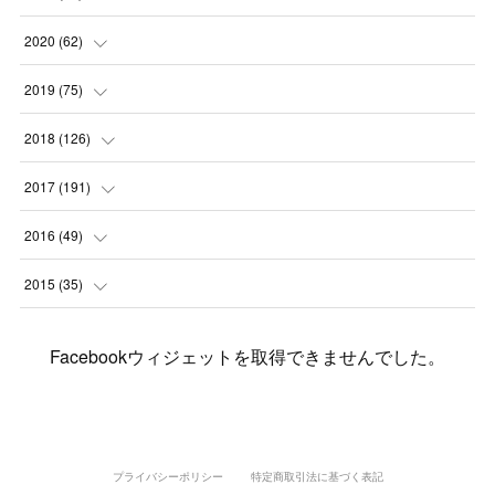
(
2
)
(
3
)
(
11
)
(
5
)
2020
(
62
)
(
7
)
(
3
)
(
8
)
(
7
)
(
6
)
2019
(
75
)
(
4
)
(
6
)
(
1
)
(
5
)
(
9
)
(
1
)
2018
(
126
)
(
3
)
(
4
)
(
3
)
(
3
)
(
7
)
(
2
)
(
6
)
2017
(
191
)
(
5
)
(
6
)
(
1
)
(
3
)
(
4
)
(
6
)
(
12
)
(
12
)
2016
(
49
)
(
1
)
(
3
)
(
6
)
(
2
)
(
3
)
(
7
)
(
7
)
(
11
)
(
2
)
2015
(
35
)
(
5
)
(
8
)
(
3
)
(
1
)
(
6
)
(
4
)
(
12
)
(
16
)
(
3
)
(
8
)
Facebookウィジェットを取得できませんでした。
(
8
)
(
6
)
(
3
)
(
3
)
(
6
)
(
15
)
(
18
)
(
8
)
(
5
)
(
5
)
(
5
)
(
9
)
(
4
)
(
6
)
(
5
)
(
10
)
(
25
)
(
4
)
(
7
)
(
5
)
(
9
)
(
1
)
(
2
)
(
6
)
(
5
)
(
23
)
(
8
)
(
5
)
プライバシーポリシー
特定商取引法に基づく表記