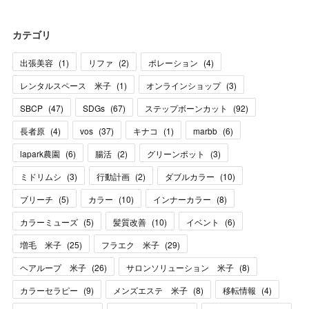
カテゴリ
出張美容
(
1
)
リファ
(
2
)
ポレーション
(
4
)
レンタルスペース 米子
(
1
)
オンラインショップ
(
3
)
SBCP
(
47
)
SDGs
(
67
)
ステップボーンカット
(
92
)
長者原
(
4
)
vos
(
37
)
キナコ
(
1
)
marbb
(
6
)
lapark農園
(
6
)
腸活
(
2
)
グリーンポット
(
3
)
ミドリムシ
(
3
)
行動計画
(
2
)
ダブルカラー
(
10
)
ブリーチ
(
5
)
カラー
(
10
)
インナーカラー
(
8
)
カラーミューズ
(
5
)
髪質改善
(
10
)
イベント
(
6
)
増毛 米子
(
25
)
フラエク 米子
(
29
)
ヘアループ 米子
(
26
)
サロンソリューション 米子
(
8
)
カラーセラピー
(
9
)
メンズエステ 米子
(
8
)
移転情報
(
4
)