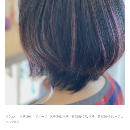
フラエク 米子
(
29
)
ヘアループ 米子
(
26
)
米子 美容院
(
467
)
米子 美容室
(
466
)
ヘアエ
クステ
(
10
)