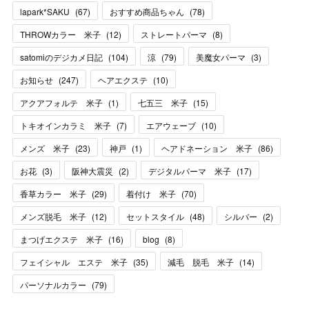
lapark*SAKU
(
67
)
おすすめ商品ちゃん
(
78
)
THROWカラー 米子
(
12
)
ストレートパーマ
(
8
)
satomiのデジカメ日記
(
104
)
涼
(
79
)
美魔女パーマ
(
3
)
お知らせ
(
247
)
ヘアエクステ
(
10
)
アクアフォルテ 米子
(
1
)
七五三 米子
(
15
)
トキオインカラミ 米子
(
7
)
エアウェーブ
(
10
)
メンズ 米子
(
23
)
神戸
(
1
)
ヘアドネーション 米子
(
86
)
お花
(
3
)
阪神大震災
(
2
)
デジタルパーマ 米子
(
17
)
香草カラー 米子
(
29
)
着付け 米子
(
70
)
メンズ脱毛 米子
(
12
)
セットスタイル
(
48
)
シルバー
(
2
)
まつげエクステ 米子
(
16
)
blog
(
8
)
フェイシャル エステ 米子
(
35
)
減毛 脱毛 米子
(
14
)
パーソナルカラー
(
79
)