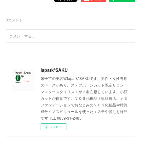
0
コメント
lapark*SAKU
米子市の美容室lapark*SAKUです。男性・女性専用
スペースがあり。ステプボーンカット認定サロン
マスタースタイリストが２名在籍しています。小顔
カットが得意です。ＶＯＳ化粧品正規取扱店。ｖ３
ファンデーションでおなじみのＶＯＳ化粧品や特許
成分イノスピキュールを使ったエステや脱毛も好評
です TEL 0859-31-2485
フォロー