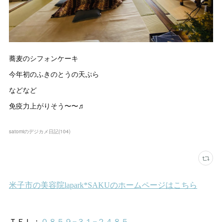
蕎麦のシフォンケーキ
今年初のふきのとうの天ぷら
などなど
免疫力上がりそう〜〜♬
satomiのデジカメ日記
(
104
)