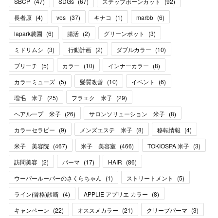
SBCP
(
47
)
SDGs
(
67
)
ステップボーンカット
(
92
)
長者原
(
4
)
vos
(
37
)
キナコ
(
1
)
marbb
(
6
)
lapark農園
(
6
)
腸活
(
2
)
グリーンポット
(
3
)
ミドリムシ
(
3
)
行動計画
(
2
)
ダブルカラー
(
10
)
ブリーチ
(
5
)
カラー
(
10
)
インナーカラー
(
8
)
カラーミューズ
(
5
)
髪質改善
(
10
)
イベント
(
6
)
増毛 米子
(
25
)
フラエク 米子
(
29
)
ヘアループ 米子
(
26
)
サロンソリューション 米子
(
8
)
カラーセラピー
(
9
)
メンズエステ 米子
(
8
)
移転情報
(
4
)
米子 美容院
(
467
)
米子 美容室
(
466
)
TOKIOSPA 米子
(
3
)
訪問美容
(
2
)
パーマ
(
17
)
HAIR
(
86
)
ウーパールーパーのさくらちゃん
(
1
)
ストリートメント
(
5
)
ライン(骨格)診断
(
4
)
APPLIE アプリエ カラー
(
8
)
キャンペーン
(
22
)
オススメカラー
(
21
)
クリープパーマ
(
3
)