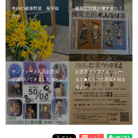
奇跡の健康野菜 菊芋販
横尾忠則展が凄すぎた！
売中
サンフィーさんのお芝居
お芝居クラブさんふぃー
が近づいてきましたヨー♫
るど✖️ヒミツの部屋4 始ま
るよー