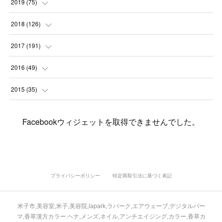
(
7
)
(
6
)
2019
(
75
)
(
4
)
(
6
)
(
1
)
(
5
)
(
9
)
(
1
)
2018
(
126
)
(
3
)
(
4
)
(
3
)
(
3
)
(
7
)
(
2
)
(
6
)
2017
(
191
)
(
5
)
(
6
)
(
1
)
(
3
)
(
4
)
(
6
)
(
12
)
(
12
)
2016
(
49
)
(
1
)
(
3
)
(
6
)
(
2
)
(
3
)
(
7
)
(
7
)
(
11
)
(
2
)
2015
(
35
)
(
5
)
(
8
)
(
3
)
(
1
)
(
6
)
(
4
)
(
12
)
(
16
)
(
3
)
(
8
)
Facebookウィジェットを取得できませんでした。
(
8
)
(
6
)
(
3
)
(
3
)
(
6
)
(
15
)
(
18
)
(
8
)
(
5
)
(
5
)
(
5
)
(
9
)
(
4
)
(
6
)
(
5
)
(
10
)
(
25
)
(
4
)
(
7
)
(
5
)
(
9
)
(
1
)
(
2
)
(
6
)
(
5
)
(
23
)
(
8
)
(
5
)
プライバシーポリシー
特定商取引法に基づく表記
(
9
)
(
1
)
(
9
)
(
10
)
(
8
)
(
23
)
(
3
)
(
3
)
米子市,美容室,米子,美容院,lapark,ラパーク,エアウェーブ,デジタルパー
(
1
)
(
13
)
(
4
)
(
20
)
(
3
)
(
2
)
マ,香草漢方カラー.ヘナ,メンズ,ネイル,アンチエイジング,カラー,香草カ