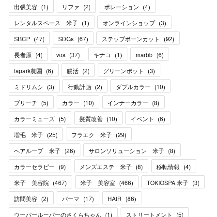
出張美容
(
1
)
リファ
(
2
)
ポレーション
(
4
)
レンタルスペース 米子
(
1
)
オンラインショップ
(
3
)
SBCP
(
47
)
SDGs
(
67
)
ステップボーンカット
(
92
)
長者原
(
4
)
vos
(
37
)
キナコ
(
1
)
marbb
(
6
)
lapark農園
(
6
)
腸活
(
2
)
グリーンポット
(
3
)
ミドリムシ
(
3
)
行動計画
(
2
)
ダブルカラー
(
10
)
ブリーチ
(
5
)
カラー
(
10
)
インナーカラー
(
8
)
カラーミューズ
(
5
)
髪質改善
(
10
)
イベント
(
6
)
増毛 米子
(
25
)
フラエク 米子
(
29
)
ヘアループ 米子
(
26
)
サロンソリューション 米子
(
8
)
カラーセラピー
(
9
)
メンズエステ 米子
(
8
)
移転情報
(
4
)
米子 美容院
(
467
)
米子 美容室
(
466
)
TOKIOSPA 米子
(
3
)
訪問美容
(
2
)
パーマ
(
17
)
HAIR
(
86
)
ウーパールーパーのさくらちゃん
(
1
)
ストリートメント
(
5
)