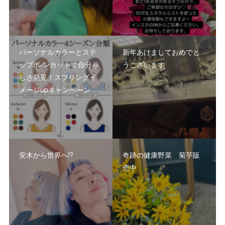
パーソナルカラーとステ
新年あけましておめでと
ップボ-ンカットで自分ら
うございます
しさ発見！スプリングイ
メージupキャンペーン
安木から世界へ⁉️
奇跡の健康野菜 菊芋販
売中