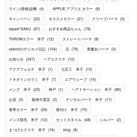
ライン(骨格)診断
(
4
)
APPLIE アプリエ カラー
(
8
)
キャンペーン
(
22
)
オススメカラー
(
21
)
クリープパーマ
(
3
)
lapark*SAKU
(
67
)
おすすめ商品ちゃん
(
78
)
THROWカラー 米子
(
12
)
ストレートパーマ
(
8
)
satomiのデジカメ日記
(
104
)
涼
(
79
)
美魔女パーマ
(
3
)
お知らせ
(
247
)
ヘアエクステ
(
10
)
アクアフォルテ 米子
(
1
)
七五三 米子
(
15
)
トキオインカラミ 米子
(
7
)
エアウェーブ
(
10
)
メンズ 米子
(
23
)
神戸
(
1
)
ヘアドネーション 米子
(
86
)
お花
(
3
)
阪神大震災
(
2
)
デジタルパーマ 米子
(
17
)
香草カラー 米子
(
29
)
着付け 米子
(
70
)
メンズ脱毛 米子
(
12
)
セットスタイル
(
48
)
シルバー
(
2
)
まつげエクステ 米子
(
16
)
blog
(
8
)