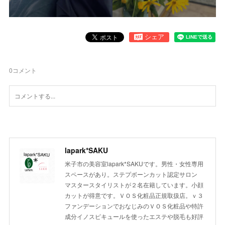
0
コメント
lapark*SAKU
米子市の美容室lapark*SAKUです。男性・女性専用
スペースがあり。ステプボーンカット認定サロン
マスタースタイリストが２名在籍しています。小顔
カットが得意です。ＶＯＳ化粧品正規取扱店。ｖ３
ファンデーションでおなじみのＶＯＳ化粧品や特許
成分イノスピキュールを使ったエステや脱毛も好評