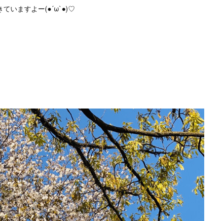
ていますよー(●´ω`●)♡