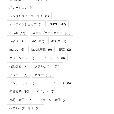
ポレーション
(
4
)
レンタルスペース 米子
(
1
)
オンラインショップ
(
3
)
SBCP
(
47
)
SDGs
(
67
)
ステップボーンカット
(
92
)
長者原
(
4
)
vos
(
37
)
キナコ
(
1
)
marbb
(
6
)
lapark農園
(
6
)
腸活
(
2
)
グリーンポット
(
3
)
ミドリムシ
(
3
)
行動計画
(
2
)
ダブルカラー
(
10
)
ブリーチ
(
5
)
カラー
(
10
)
インナーカラー
(
8
)
カラーミューズ
(
5
)
髪質改善
(
10
)
イベント
(
6
)
増毛 米子
(
25
)
フラエク 米子
(
29
)
ヘアループ 米子
(
26
)