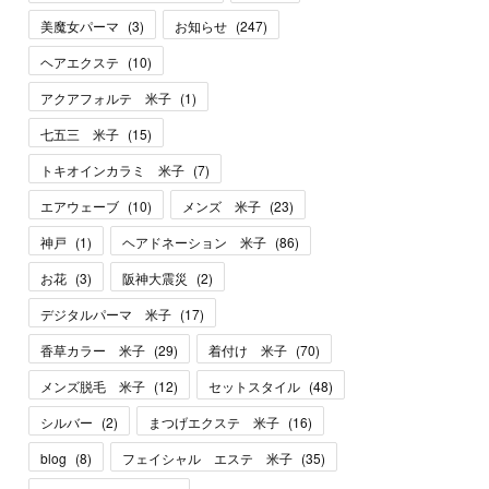
美魔女パーマ
(
3
)
お知らせ
(
247
)
ヘアエクステ
(
10
)
アクアフォルテ 米子
(
1
)
七五三 米子
(
15
)
トキオインカラミ 米子
(
7
)
エアウェーブ
(
10
)
メンズ 米子
(
23
)
神戸
(
1
)
ヘアドネーション 米子
(
86
)
お花
(
3
)
阪神大震災
(
2
)
デジタルパーマ 米子
(
17
)
香草カラー 米子
(
29
)
着付け 米子
(
70
)
メンズ脱毛 米子
(
12
)
セットスタイル
(
48
)
シルバー
(
2
)
まつげエクステ 米子
(
16
)
blog
(
8
)
フェイシャル エステ 米子
(
35
)