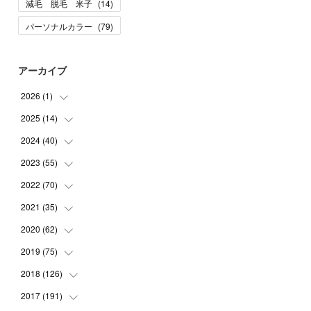
減毛 脱毛 米子
(
14
)
パーソナルカラー
(
79
)
アーカイブ
2026
(
1
)
2025
(
14
(
1
)
)
2024
(
40
(
10
)
)
(
1
)
2023
(
55
(
1
)
)
(
1
)
(
1
)
2022
(
70
(
2
)
)
(
2
)
(
3
)
(
4
)
2021
(
35
(
7
)
)
(
2
)
(
3
)
(
11
)
2020
(
62
(
5
)
)
(
7
)
(
3
)
(
8
)
(
7
)
2019
(
75
(
6
)
)
(
4
)
(
6
)
(
1
)
(
5
)
(
9
)
2018
(
126
(
1
)
)
(
3
)
(
4
)
(
3
)
(
3
)
(
7
)
(
2
)
2017
(
191
(
6
)
)