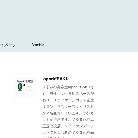
ームページ
Ameblo
lapark*SAKU
米子市の美容室lapark*SAKUで
す。男性・女性専用スペースが
あり。ステプボーンカット認定
サロン マスタースタイリスト
が２名在籍しています。小顔カ
ットが得意です。ＶＯＳ化粧品
正規取扱店。ｖ３ファンデーシ
ョンでおなじみのＶＯＳ化粧品