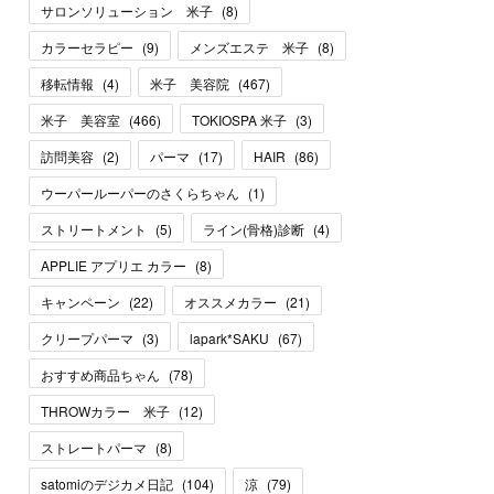
サロンソリューション 米子
(
8
)
カラーセラピー
(
9
)
メンズエステ 米子
(
8
)
移転情報
(
4
)
米子 美容院
(
467
)
米子 美容室
(
466
)
TOKIOSPA 米子
(
3
)
訪問美容
(
2
)
パーマ
(
17
)
HAIR
(
86
)
ウーパールーパーのさくらちゃん
(
1
)
ストリートメント
(
5
)
ライン(骨格)診断
(
4
)
APPLIE アプリエ カラー
(
8
)
キャンペーン
(
22
)
オススメカラー
(
21
)
クリープパーマ
(
3
)
lapark*SAKU
(
67
)
おすすめ商品ちゃん
(
78
)
THROWカラー 米子
(
12
)
ストレートパーマ
(
8
)
satomiのデジカメ日記
(
104
)
涼
(
79
)