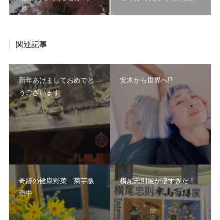
ン
関連記事
新年あけましておめでと
安木から世界へ⁉️
うございます
奇跡の健康野菜 菊芋販
横尾忠則展が凄すぎた！
売中