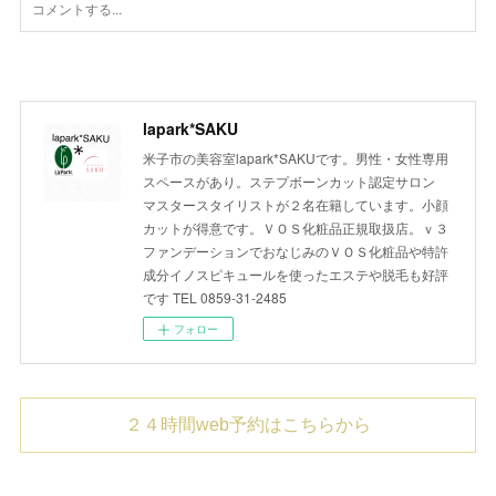
lapark*SAKU
米子市の美容室lapark*SAKUです。男性・女性専用
スペースがあり。ステプボーンカット認定サロン
マスタースタイリストが２名在籍しています。小顔
カットが得意です。ＶＯＳ化粧品正規取扱店。ｖ３
ファンデーションでおなじみのＶＯＳ化粧品や特許
成分イノスピキュールを使ったエステや脱毛も好評
です TEL 0859-31-2485
フォロー
２４時間web予約はこちらから