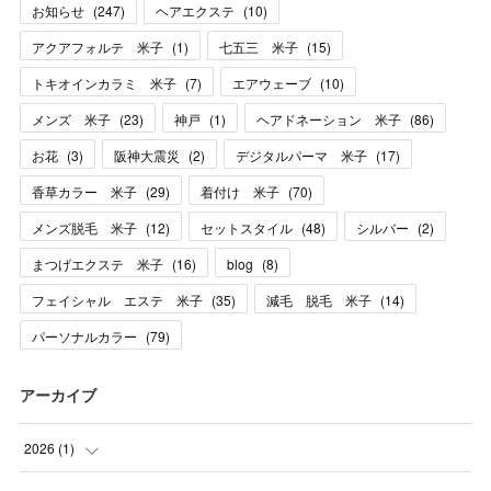
お知らせ
(
247
)
ヘアエクステ
(
10
)
アクアフォルテ 米子
(
1
)
七五三 米子
(
15
)
トキオインカラミ 米子
(
7
)
エアウェーブ
(
10
)
メンズ 米子
(
23
)
神戸
(
1
)
ヘアドネーション 米子
(
86
)
お花
(
3
)
阪神大震災
(
2
)
デジタルパーマ 米子
(
17
)
香草カラー 米子
(
29
)
着付け 米子
(
70
)
メンズ脱毛 米子
(
12
)
セットスタイル
(
48
)
シルバー
(
2
)
まつげエクステ 米子
(
16
)
blog
(
8
)
フェイシャル エステ 米子
(
35
)
減毛 脱毛 米子
(
14
)
パーソナルカラー
(
79
)
アーカイブ
2026
(
1
)