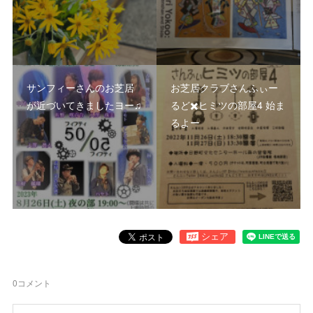
サンフィーさんのお芝居
お芝居クラブさんふぃー
が近づいてきましたヨー♫
るど✖️ヒミツの部屋4 始ま
るよー
0
コメント