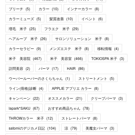
ブリーチ
(
5
)
カラー
(
10
)
インナーカラー
(
8
)
カラーミューズ
(
5
)
髪質改善
(
10
)
イベント
(
6
)
増毛 米子
(
25
)
フラエク 米子
(
29
)
ヘアループ 米子
(
26
)
サロンソリューション 米子
(
8
)
カラーセラピー
(
9
)
メンズエステ 米子
(
8
)
移転情報
(
4
)
米子 美容院
(
467
)
米子 美容室
(
466
)
TOKIOSPA 米子
(
3
)
訪問美容
(
2
)
パーマ
(
17
)
HAIR
(
86
)
ウーパールーパーのさくらちゃん
(
1
)
ストリートメント
(
5
)
ライン(骨格)診断
(
4
)
APPLIE アプリエ カラー
(
8
)
キャンペーン
(
22
)
オススメカラー
(
21
)
クリープパーマ
(
3
)
lapark*SAKU
(
67
)
おすすめ商品ちゃん
(
78
)
THROWカラー 米子
(
12
)
ストレートパーマ
(
8
)
satomiのデジカメ日記
(
104
)
涼
(
79
)
美魔女パーマ
(
3
)