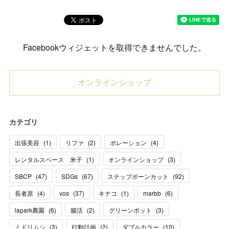
Facebookウィジェットを取得できませんでした。
オンラインショップ
カテゴリ
出張美容
(
1
)
リファ
(
2
)
ポレーション
(
4
)
レンタルスペース 米子
(
1
)
オンラインショップ
(
3
)
SBCP
(
47
)
SDGs
(
67
)
ステップボーンカット
(
92
)
長者原
(
4
)
vos
(
37
)
キナコ
(
1
)
marbb
(
6
)
lapark農園
(
6
)
腸活
(
2
)
グリーンポット
(
3
)
ミドリムシ
(
3
)
行動計画
(
2
)
ダブルカラー
(
10
)