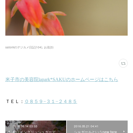
satomiのデジカメ日記
(
104
)
お花
(
3
)
2016.06.14 03:05
2016.05.21 04:41
松江イングリッシュガーデ
シャガールというnew face