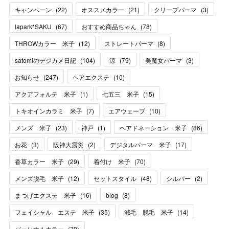
キャンペーン
(
22
)
オススメカラー
(
21
)
クリープパーマ
(
3
)
lapark*SAKU
(
67
)
おすすめ商品ちゃん
(
78
)
THROWカラー 米子
(
12
)
ストレートパーマ
(
8
)
satomiのデジカメ日記
(
104
)
涼
(
79
)
美魔女パーマ
(
3
)
お知らせ
(
247
)
ヘアエクステ
(
10
)
アクアフォルテ 米子
(
1
)
七五三 米子
(
15
)
トキオインカラミ 米子
(
7
)
エアウェーブ
(
10
)
メンズ 米子
(
23
)
神戸
(
1
)
ヘアドネーション 米子
(
86
)
お花
(
3
)
阪神大震災
(
2
)
デジタルパーマ 米子
(
17
)
香草カラー 米子
(
29
)
着付け 米子
(
70
)
メンズ脱毛 米子
(
12
)
セットスタイル
(
48
)
シルバー
(
2
)
まつげエクステ 米子
(
16
)
blog
(
8
)
フェイシャル エステ 米子
(
35
)
減毛 脱毛 米子
(
14
)
パーソナルカラー
(
79
)