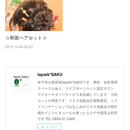
☆和装ヘアセット☆
2015.10.04 00:47
lapark*SAKU
米子市の美容室lapark*SAKUです。男性・女性専用
スペースがあり。ステプボーンカット認定サロン
マスタースタイリストが２名在籍しています。小顔
カットが得意です。ＶＯＳ化粧品正規取扱店。ｖ３
ファンデーションでおなじみのＶＯＳ化粧品や特許
成分イノスピキュールを使ったエステや脱毛も好評
です TEL 0859-31-2485
フォロー