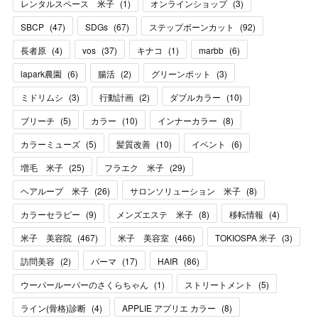
レンタルスペース 米子
(
1
)
オンラインショップ
(
3
)
SBCP
(
47
)
SDGs
(
67
)
ステップボーンカット
(
92
)
長者原
(
4
)
vos
(
37
)
キナコ
(
1
)
marbb
(
6
)
lapark農園
(
6
)
腸活
(
2
)
グリーンポット
(
3
)
ミドリムシ
(
3
)
行動計画
(
2
)
ダブルカラー
(
10
)
ブリーチ
(
5
)
カラー
(
10
)
インナーカラー
(
8
)
カラーミューズ
(
5
)
髪質改善
(
10
)
イベント
(
6
)
増毛 米子
(
25
)
フラエク 米子
(
29
)
ヘアループ 米子
(
26
)
サロンソリューション 米子
(
8
)
カラーセラピー
(
9
)
メンズエステ 米子
(
8
)
移転情報
(
4
)
米子 美容院
(
467
)
米子 美容室
(
466
)
TOKIOSPA 米子
(
3
)
訪問美容
(
2
)
パーマ
(
17
)
HAIR
(
86
)
ウーパールーパーのさくらちゃん
(
1
)
ストリートメント
(
5
)
ライン(骨格)診断
(
4
)
APPLIE アプリエ カラー
(
8
)