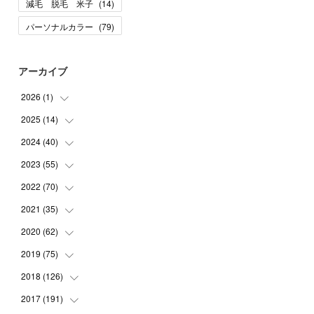
減毛 脱毛 米子
(
14
)
パーソナルカラー
(
79
)
アーカイブ
2026
(
1
)
2025
(
14
(
1
)
)
2024
(
40
(
10
)
)
(
1
)
2023
(
55
(
1
)
)
(
1
)
(
1
)
2022
(
70
(
2
)
)
(
2
)
(
3
)
(
4
)
2021
(
35
(
7
)
)
(
2
)
(
3
)
(
11
)
2020
(
62
(
5
)
)
(
7
)
(
3
)
(
8
)
(
7
)
2019
(
75
(
6
)
)
(
4
)
(
6
)
(
1
)
(
5
)
(
9
)
2018
(
126
(
1
)
)
(
3
)
(
4
)
(
3
)
(
3
)
(
7
)
(
2
)
2017
(
191
(
6
)
)