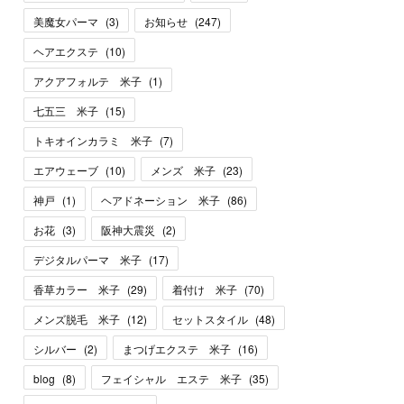
美魔女パーマ
(
3
)
お知らせ
(
247
)
ヘアエクステ
(
10
)
アクアフォルテ 米子
(
1
)
七五三 米子
(
15
)
トキオインカラミ 米子
(
7
)
エアウェーブ
(
10
)
メンズ 米子
(
23
)
神戸
(
1
)
ヘアドネーション 米子
(
86
)
お花
(
3
)
阪神大震災
(
2
)
デジタルパーマ 米子
(
17
)
香草カラー 米子
(
29
)
着付け 米子
(
70
)
メンズ脱毛 米子
(
12
)
セットスタイル
(
48
)
シルバー
(
2
)
まつげエクステ 米子
(
16
)
blog
(
8
)
フェイシャル エステ 米子
(
35
)