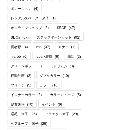
ポレーション
(
4
)
レンタルスペース 米子
(
1
)
オンラインショップ
(
3
)
SBCP
(
47
)
SDGs
(
67
)
ステップボーンカット
(
92
)
長者原
(
4
)
vos
(
37
)
キナコ
(
1
)
marbb
(
6
)
lapark農園
(
6
)
腸活
(
2
)
グリーンポット
(
3
)
ミドリムシ
(
3
)
行動計画
(
2
)
ダブルカラー
(
10
)
ブリーチ
(
5
)
カラー
(
10
)
インナーカラー
(
8
)
カラーミューズ
(
5
)
髪質改善
(
10
)
イベント
(
6
)
増毛 米子
(
25
)
フラエク 米子
(
29
)
ヘアループ 米子
(
26
)