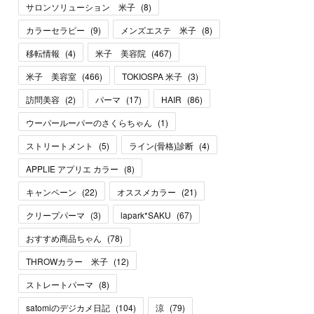
サロンソリューション 米子
(
8
)
カラーセラピー
(
9
)
メンズエステ 米子
(
8
)
移転情報
(
4
)
米子 美容院
(
467
)
米子 美容室
(
466
)
TOKIOSPA 米子
(
3
)
訪問美容
(
2
)
パーマ
(
17
)
HAIR
(
86
)
ウーパールーパーのさくらちゃん
(
1
)
ストリートメント
(
5
)
ライン(骨格)診断
(
4
)
APPLIE アプリエ カラー
(
8
)
キャンペーン
(
22
)
オススメカラー
(
21
)
クリープパーマ
(
3
)
lapark*SAKU
(
67
)
おすすめ商品ちゃん
(
78
)
THROWカラー 米子
(
12
)
ストレートパーマ
(
8
)
satomiのデジカメ日記
(
104
)
涼
(
79
)