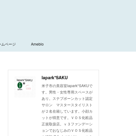
ームページ
Ameblo
lapark*SAKU
米子市の美容室lapark*SAKUで
す。男性・女性専用スペースが
あり。ステプボーンカット認定
サロン マスタースタイリスト
が２名在籍しています。小顔カ
ットが得意です。ＶＯＳ化粧品
正規取扱店。ｖ３ファンデーシ
ョンでおなじみのＶＯＳ化粧品