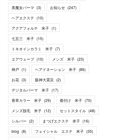
美魔女パーマ
(
3
)
お知らせ
(
247
)
ヘアエクステ
(
10
)
アクアフォルテ 米子
(
1
)
七五三 米子
(
15
)
トキオインカラミ 米子
(
7
)
エアウェーブ
(
10
)
メンズ 米子
(
23
)
神戸
(
1
)
ヘアドネーション 米子
(
86
)
お花
(
3
)
阪神大震災
(
2
)
デジタルパーマ 米子
(
17
)
香草カラー 米子
(
29
)
着付け 米子
(
70
)
メンズ脱毛 米子
(
12
)
セットスタイル
(
48
)
シルバー
(
2
)
まつげエクステ 米子
(
16
)
blog
(
8
)
フェイシャル エステ 米子
(
35
)