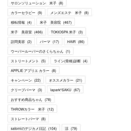
サロンソリューション 米子
(
8
)
カラーセラピー
(
9
)
メンズエステ 米子
(
8
)
移転情報
(
4
)
米子 美容院
(
467
)
米子 美容室
(
466
)
TOKIOSPA 米子
(
3
)
訪問美容
(
2
)
パーマ
(
17
)
HAIR
(
86
)
ウーパールーパーのさくらちゃん
(
1
)
ストリートメント
(
5
)
ライン(骨格)診断
(
4
)
APPLIE アプリエ カラー
(
8
)
キャンペーン
(
22
)
オススメカラー
(
21
)
クリープパーマ
(
3
)
lapark*SAKU
(
67
)
おすすめ商品ちゃん
(
78
)
THROWカラー 米子
(
12
)
ストレートパーマ
(
8
)
satomiのデジカメ日記
(
104
)
涼
(
79
)