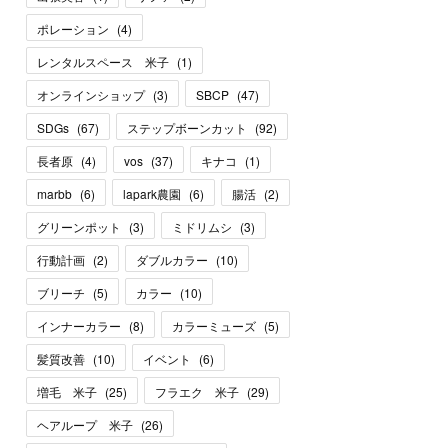
ポレーション
(
4
)
レンタルスペース 米子
(
1
)
オンラインショップ
(
3
)
SBCP
(
47
)
SDGs
(
67
)
ステップボーンカット
(
92
)
長者原
(
4
)
vos
(
37
)
キナコ
(
1
)
marbb
(
6
)
lapark農園
(
6
)
腸活
(
2
)
グリーンポット
(
3
)
ミドリムシ
(
3
)
行動計画
(
2
)
ダブルカラー
(
10
)
ブリーチ
(
5
)
カラー
(
10
)
インナーカラー
(
8
)
カラーミューズ
(
5
)
髪質改善
(
10
)
イベント
(
6
)
増毛 米子
(
25
)
フラエク 米子
(
29
)
ヘアループ 米子
(
26
)