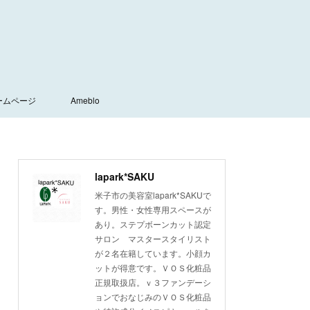
ームページ
Ameblo
lapark*SAKU
米子市の美容室lapark*SAKUで
す。男性・女性専用スペースが
あり。ステプボーンカット認定
サロン マスタースタイリスト
が２名在籍しています。小顔カ
ットが得意です。ＶＯＳ化粧品
正規取扱店。ｖ３ファンデーシ
ョンでおなじみのＶＯＳ化粧品