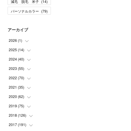
減毛 脱毛 米子
(
14
)
パーソナルカラー
(
79
)
アーカイブ
2026
(
1
)
2025
(
14
(
1
)
)
2024
(
40
(
10
)
)
(
1
)
2023
(
55
(
1
)
)
(
1
)
(
1
)
2022
(
70
(
2
)
)
(
2
)
(
3
)
(
4
)
2021
(
35
(
7
)
)
(
2
)
(
3
)
(
11
)
2020
(
62
(
5
)
)
(
7
)
(
3
)
(
8
)
(
7
)
2019
(
75
(
6
)
)
(
4
)
(
6
)
(
1
)
(
5
)
(
9
)
2018
(
126
(
1
)
)
(
3
)
(
4
)
(
3
)
(
3
)
(
7
)
(
2
)
2017
(
191
(
6
)
)