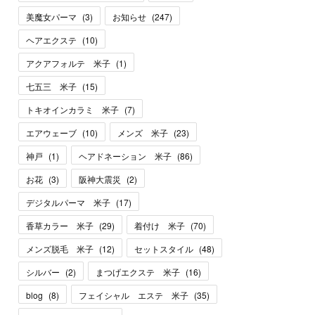
美魔女パーマ
(
3
)
お知らせ
(
247
)
ヘアエクステ
(
10
)
アクアフォルテ 米子
(
1
)
七五三 米子
(
15
)
トキオインカラミ 米子
(
7
)
エアウェーブ
(
10
)
メンズ 米子
(
23
)
神戸
(
1
)
ヘアドネーション 米子
(
86
)
お花
(
3
)
阪神大震災
(
2
)
デジタルパーマ 米子
(
17
)
香草カラー 米子
(
29
)
着付け 米子
(
70
)
メンズ脱毛 米子
(
12
)
セットスタイル
(
48
)
シルバー
(
2
)
まつげエクステ 米子
(
16
)
blog
(
8
)
フェイシャル エステ 米子
(
35
)