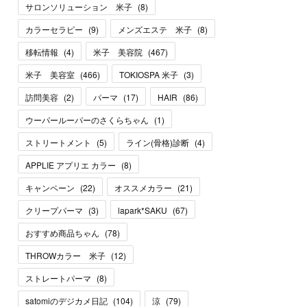
サロンソリューション 米子
(
8
)
カラーセラピー
(
9
)
メンズエステ 米子
(
8
)
移転情報
(
4
)
米子 美容院
(
467
)
米子 美容室
(
466
)
TOKIOSPA 米子
(
3
)
訪問美容
(
2
)
パーマ
(
17
)
HAIR
(
86
)
ウーパールーパーのさくらちゃん
(
1
)
ストリートメント
(
5
)
ライン(骨格)診断
(
4
)
APPLIE アプリエ カラー
(
8
)
キャンペーン
(
22
)
オススメカラー
(
21
)
クリープパーマ
(
3
)
lapark*SAKU
(
67
)
おすすめ商品ちゃん
(
78
)
THROWカラー 米子
(
12
)
ストレートパーマ
(
8
)
satomiのデジカメ日記
(
104
)
涼
(
79
)