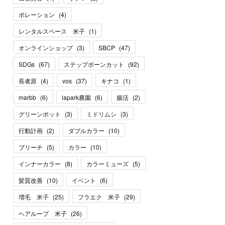
ポレーション
(
4
)
レンタルスペース 米子
(
1
)
オンラインショップ
(
3
)
SBCP
(
47
)
SDGs
(
67
)
ステップボーンカット
(
92
)
長者原
(
4
)
vos
(
37
)
キナコ
(
1
)
marbb
(
6
)
lapark農園
(
6
)
腸活
(
2
)
グリーンポット
(
3
)
ミドリムシ
(
3
)
行動計画
(
2
)
ダブルカラー
(
10
)
ブリーチ
(
5
)
カラー
(
10
)
インナーカラー
(
8
)
カラーミューズ
(
5
)
髪質改善
(
10
)
イベント
(
6
)
増毛 米子
(
25
)
フラエク 米子
(
29
)
ヘアループ 米子
(
26
)