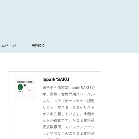
ームページ
Ameblo
lapark*SAKU
米子市の美容室lapark*SAKUで
す。男性・女性専用スペースが
あり。ステプボーンカット認定
サロン マスタースタイリスト
が２名在籍しています。小顔カ
ットが得意です。ＶＯＳ化粧品
正規取扱店。ｖ３ファンデーシ
ョンでおなじみのＶＯＳ化粧品