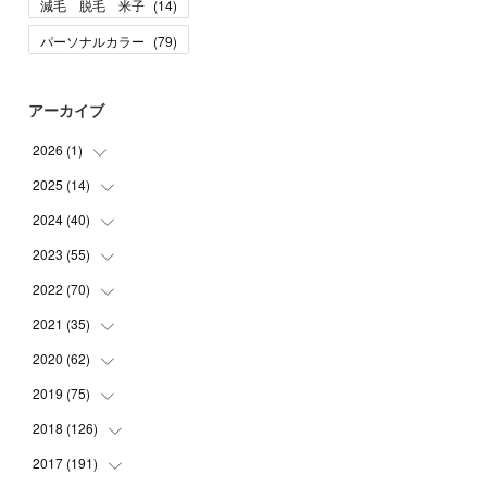
減毛 脱毛 米子
(
14
)
パーソナルカラー
(
79
)
アーカイブ
2026
(
1
)
2025
(
14
(
1
)
)
2024
(
40
(
10
)
)
(
1
)
2023
(
55
(
1
)
)
(
1
)
(
1
)
2022
(
70
(
2
)
)
(
2
)
(
3
)
(
4
)
2021
(
35
(
7
)
)
(
2
)
(
3
)
(
11
)
2020
(
62
(
5
)
)
(
7
)
(
3
)
(
8
)
(
7
)
2019
(
75
(
6
)
)
(
4
)
(
6
)
(
1
)
(
5
)
(
9
)
2018
(
126
(
1
)
)
(
3
)
(
4
)
(
3
)
(
3
)
(
7
)
(
2
)
2017
(
191
(
6
)
)