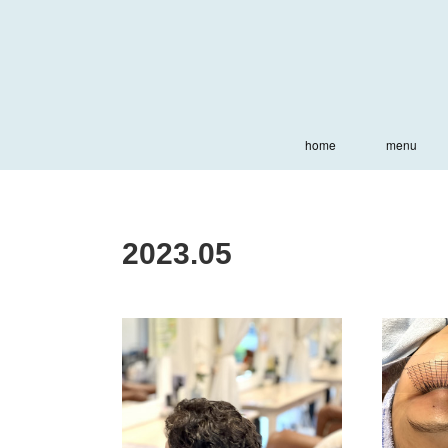
home
menu
2023
.
05