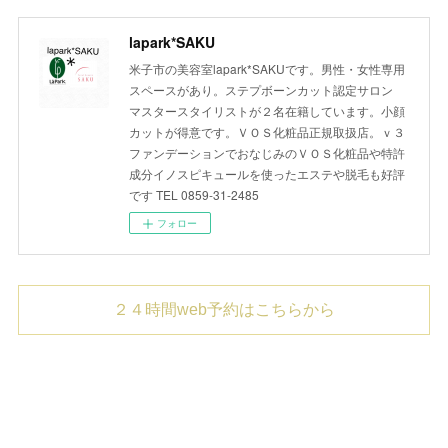
lapark*SAKU
米子市の美容室lapark*SAKUです。男性・女性専用
スペースがあり。ステプボーンカット認定サロン
マスタースタイリストが２名在籍しています。小顔
カットが得意です。ＶＯＳ化粧品正規取扱店。ｖ３
ファンデーションでおなじみのＶＯＳ化粧品や特許
成分イノスピキュールを使ったエステや脱毛も好評
です TEL 0859-31-2485
フォロー
２４時間web予約はこちらから