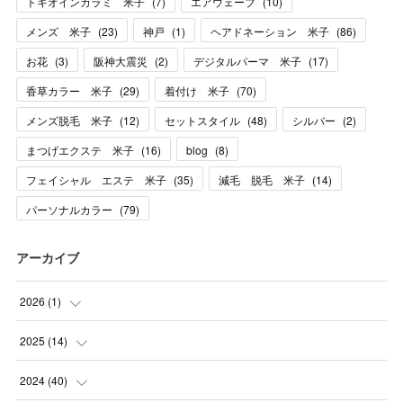
トキオインカラミ 米子
(
7
)
エアウェーブ
(
10
)
メンズ 米子
(
23
)
神戸
(
1
)
ヘアドネーション 米子
(
86
)
お花
(
3
)
阪神大震災
(
2
)
デジタルパーマ 米子
(
17
)
香草カラー 米子
(
29
)
着付け 米子
(
70
)
メンズ脱毛 米子
(
12
)
セットスタイル
(
48
)
シルバー
(
2
)
まつげエクステ 米子
(
16
)
blog
(
8
)
フェイシャル エステ 米子
(
35
)
減毛 脱毛 米子
(
14
)
パーソナルカラー
(
79
)
アーカイブ
2026
(
1
)
(
1
)
2025
(
14
)
(
10
)
2024
(
40
)