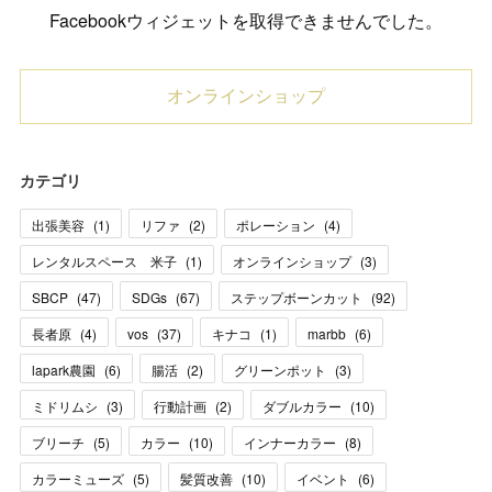
Facebookウィジェットを取得できませんでした。
オンラインショップ
カテゴリ
出張美容
(
1
)
リファ
(
2
)
ポレーション
(
4
)
レンタルスペース 米子
(
1
)
オンラインショップ
(
3
)
SBCP
(
47
)
SDGs
(
67
)
ステップボーンカット
(
92
)
長者原
(
4
)
vos
(
37
)
キナコ
(
1
)
marbb
(
6
)
lapark農園
(
6
)
腸活
(
2
)
グリーンポット
(
3
)
ミドリムシ
(
3
)
行動計画
(
2
)
ダブルカラー
(
10
)
ブリーチ
(
5
)
カラー
(
10
)
インナーカラー
(
8
)
カラーミューズ
(
5
)
髪質改善
(
10
)
イベント
(
6
)