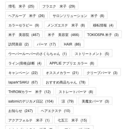
増毛 米子
(
25
)
フラエク 米子
(
29
)
ヘアループ 米子
(
26
)
サロンソリューション 米子
(
8
)
カラーセラピー
(
9
)
メンズエステ 米子
(
8
)
移転情報
(
4
)
米子 美容院
(
467
)
米子 美容室
(
466
)
TOKIOSPA 米子
(
3
)
訪問美容
(
2
)
パーマ
(
17
)
HAIR
(
86
)
ウーパールーパーのさくらちゃん
(
1
)
ストリートメント
(
5
)
ライン(骨格)診断
(
4
)
APPLIE アプリエ カラー
(
8
)
キャンペーン
(
22
)
オススメカラー
(
21
)
クリープパーマ
(
3
)
lapark*SAKU
(
67
)
おすすめ商品ちゃん
(
78
)
THROWカラー 米子
(
12
)
ストレートパーマ
(
8
)
satomiのデジカメ日記
(
104
)
涼
(
79
)
美魔女パーマ
(
3
)
お知らせ
(
247
)
ヘアエクステ
(
10
)
アクアフォルテ 米子
(
1
)
七五三 米子
(
15
)