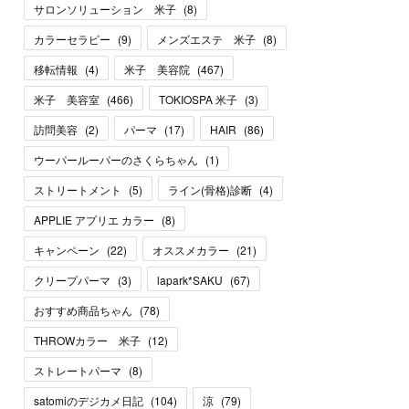
サロンソリューション 米子
(
8
)
カラーセラピー
(
9
)
メンズエステ 米子
(
8
)
移転情報
(
4
)
米子 美容院
(
467
)
米子 美容室
(
466
)
TOKIOSPA 米子
(
3
)
訪問美容
(
2
)
パーマ
(
17
)
HAIR
(
86
)
ウーパールーパーのさくらちゃん
(
1
)
ストリートメント
(
5
)
ライン(骨格)診断
(
4
)
APPLIE アプリエ カラー
(
8
)
キャンペーン
(
22
)
オススメカラー
(
21
)
クリープパーマ
(
3
)
lapark*SAKU
(
67
)
おすすめ商品ちゃん
(
78
)
THROWカラー 米子
(
12
)
ストレートパーマ
(
8
)
satomiのデジカメ日記
(
104
)
涼
(
79
)