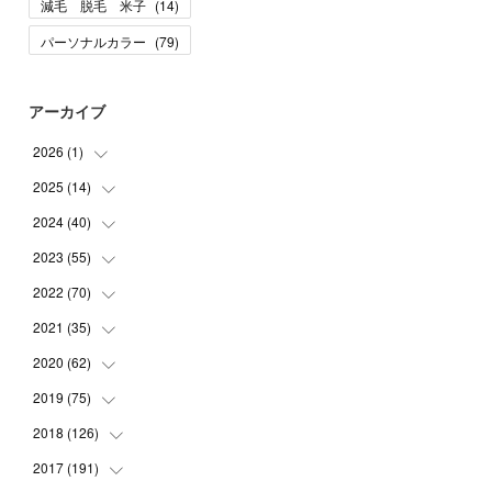
減毛 脱毛 米子
(
14
)
パーソナルカラー
(
79
)
アーカイブ
2026
(
1
)
2025
(
14
(
1
)
)
2024
(
40
(
10
)
)
(
1
)
2023
(
55
(
1
)
)
(
1
)
(
1
)
2022
(
70
(
2
)
)
(
2
)
(
3
)
(
4
)
2021
(
35
(
7
)
)
(
2
)
(
3
)
(
11
)
2020
(
62
(
5
)
)
(
7
)
(
3
)
(
8
)
(
7
)
2019
(
75
(
6
)
)
(
4
)
(
6
)
(
1
)
(
5
)
(
9
)
2018
(
126
(
1
)
)
(
3
)
(
4
)
(
3
)
(
3
)
(
7
)
(
2
)
2017
(
191
(
6
)
)