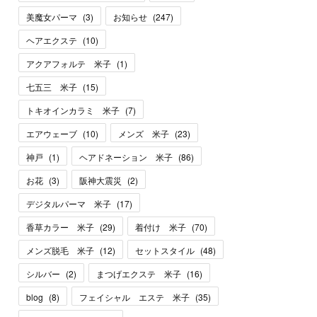
美魔女パーマ
(
3
)
お知らせ
(
247
)
ヘアエクステ
(
10
)
アクアフォルテ 米子
(
1
)
七五三 米子
(
15
)
トキオインカラミ 米子
(
7
)
エアウェーブ
(
10
)
メンズ 米子
(
23
)
神戸
(
1
)
ヘアドネーション 米子
(
86
)
お花
(
3
)
阪神大震災
(
2
)
デジタルパーマ 米子
(
17
)
香草カラー 米子
(
29
)
着付け 米子
(
70
)
メンズ脱毛 米子
(
12
)
セットスタイル
(
48
)
シルバー
(
2
)
まつげエクステ 米子
(
16
)
blog
(
8
)
フェイシャル エステ 米子
(
35
)