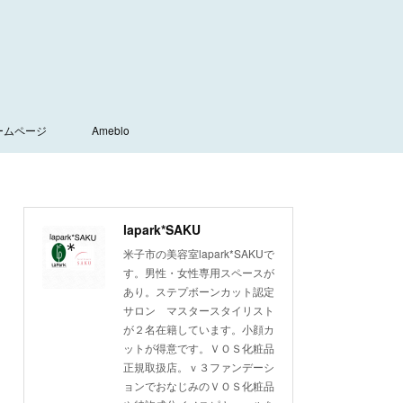
ームページ
Ameblo
lapark*SAKU
米子市の美容室lapark*SAKUで
す。男性・女性専用スペースが
あり。ステプボーンカット認定
サロン マスタースタイリスト
が２名在籍しています。小顔カ
ットが得意です。ＶＯＳ化粧品
正規取扱店。ｖ３ファンデーシ
ョンでおなじみのＶＯＳ化粧品