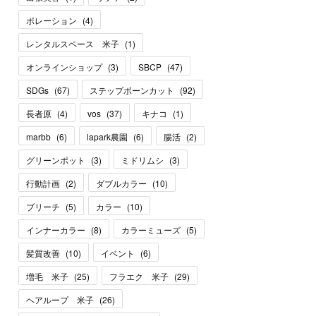
ポレーション
(
4
)
レンタルスペース 米子
(
1
)
オンラインショップ
(
3
)
SBCP
(
47
)
SDGs
(
67
)
ステップボーンカット
(
92
)
長者原
(
4
)
vos
(
37
)
キナコ
(
1
)
marbb
(
6
)
lapark農園
(
6
)
腸活
(
2
)
グリーンポット
(
3
)
ミドリムシ
(
3
)
行動計画
(
2
)
ダブルカラー
(
10
)
ブリーチ
(
5
)
カラー
(
10
)
インナーカラー
(
8
)
カラーミューズ
(
5
)
髪質改善
(
10
)
イベント
(
6
)
増毛 米子
(
25
)
フラエク 米子
(
29
)
ヘアループ 米子
(
26
)