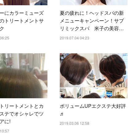
ーにカラーミューズ
夏の疲れに！ヘッドスパの新
のトリートメントサ
メニューキャンペーン！サブ
ク
リミックスパ 米子の美容…
06:25
2019.07.04 04:23
トリートメントとカ
ボリュームUPエクステ大好評
ステでオシャレでツ
♬
アに!
2019.03.06 12:58
10:57