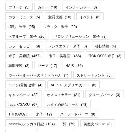
ブリーチ
(
5
)
カラー
(
10
)
インナーカラー
(
8
)
カラーミューズ
(
5
)
髪質改善
(
10
)
イベント
(
6
)
増毛 米子
(
25
)
フラエク 米子
(
29
)
ヘアループ 米子
(
26
)
サロンソリューション 米子
(
8
)
カラーセラピー
(
9
)
メンズエステ 米子
(
8
)
移転情報
(
4
)
米子 美容院
(
467
)
米子 美容室
(
466
)
TOKIOSPA 米子
(
3
)
訪問美容
(
2
)
パーマ
(
17
)
HAIR
(
86
)
ウーパールーパーのさくらちゃん
(
1
)
ストリートメント
(
5
)
ライン(骨格)診断
(
4
)
APPLIE アプリエ カラー
(
8
)
キャンペーン
(
22
)
オススメカラー
(
21
)
クリープパーマ
(
3
)
lapark*SAKU
(
67
)
おすすめ商品ちゃん
(
78
)
THROWカラー 米子
(
12
)
ストレートパーマ
(
8
)
satomiのデジカメ日記
(
104
)
涼
(
79
)
美魔女パーマ
(
3
)