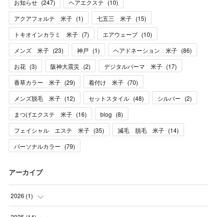
お知らせ
(
247
)
ヘアエクステ
(
10
)
アクアフォルテ 米子
(
1
)
七五三 米子
(
15
)
トキオインカラミ 米子
(
7
)
エアウェーブ
(
10
)
メンズ 米子
(
23
)
神戸
(
1
)
ヘアドネーション 米子
(
86
)
お花
(
3
)
阪神大震災
(
2
)
デジタルパーマ 米子
(
17
)
香草カラー 米子
(
29
)
着付け 米子
(
70
)
メンズ脱毛 米子
(
12
)
セットスタイル
(
48
)
シルバー
(
2
)
まつげエクステ 米子
(
16
)
blog
(
8
)
フェイシャル エステ 米子
(
35
)
減毛 脱毛 米子
(
14
)
パーソナルカラー
(
79
)
アーカイブ
2026
(
1
)
(
1
)
2025
(
14
)