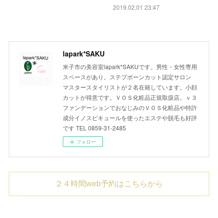
2019.02.01 23:47
lapark*SAKU
米子市の美容室lapark*SAKUです。男性・女性専用
スペースがあり。ステプボーンカット認定サロン
マスタースタイリストが２名在籍しています。小顔
カットが得意です。ＶＯＳ化粧品正規取扱店。ｖ３
ファンデーションでおなじみのＶＯＳ化粧品や特許
成分イノスピキュールを使ったエステや脱毛も好評
です TEL 0859-31-2485
フォロー
２４時間web予約はこちらから