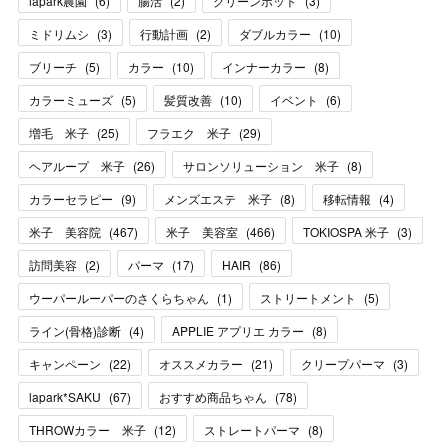
lapark農園
(
6
)
腸活
(
2
)
グリーンポット
(
3
)
ミドリムシ
(
3
)
行動計画
(
2
)
ダブルカラー
(
10
)
ブリーチ
(
5
)
カラー
(
10
)
インナーカラー
(
8
)
カラーミューズ
(
5
)
髪質改善
(
10
)
イベント
(
6
)
増毛 米子
(
25
)
フラエク 米子
(
29
)
ヘアループ 米子
(
26
)
サロンソリューション 米子
(
8
)
カラーセラピー
(
9
)
メンズエステ 米子
(
8
)
移転情報
(
4
)
米子 美容院
(
467
)
米子 美容室
(
466
)
TOKIOSPA 米子
(
3
)
訪問美容
(
2
)
パーマ
(
17
)
HAIR
(
86
)
ウーパールーパーのさくらちゃん
(
1
)
ストリートメント
(
5
)
ライン(骨格)診断
(
4
)
APPLIE アプリエ カラー
(
8
)
キャンペーン
(
22
)
オススメカラー
(
21
)
クリープパーマ
(
3
)
lapark*SAKU
(
67
)
おすすめ商品ちゃん
(
78
)
THROWカラー 米子
(
12
)
ストレートパーマ
(
8
)