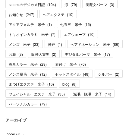
satomiのデジカメ日記
(
104
)
涼
(
79
)
美魔女パーマ
(
3
)
お知らせ
(
247
)
ヘアエクステ
(
10
)
アクアフォルテ 米子
(
1
)
七五三 米子
(
15
)
トキオインカラミ 米子
(
7
)
エアウェーブ
(
10
)
メンズ 米子
(
23
)
神戸
(
1
)
ヘアドネーション 米子
(
86
)
お花
(
3
)
阪神大震災
(
2
)
デジタルパーマ 米子
(
17
)
香草カラー 米子
(
29
)
着付け 米子
(
70
)
メンズ脱毛 米子
(
12
)
セットスタイル
(
48
)
シルバー
(
2
)
まつげエクステ 米子
(
16
)
blog
(
8
)
フェイシャル エステ 米子
(
35
)
減毛 脱毛 米子
(
14
)
パーソナルカラー
(
79
)
アーカイブ
2026
(
1
)