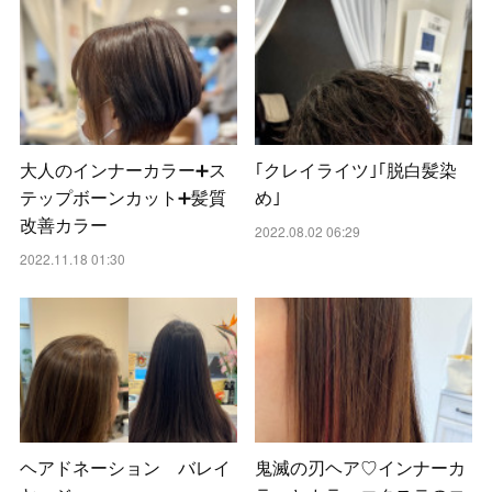
大人のインナーカラー➕ス
｢クレイライツ｣｢脱白髪染
テップボーンカット➕髪質
め｣
改善カラー
2022.08.02 06:29
2022.11.18 01:30
ヘアドネーション バレイ
鬼滅の刃ヘア♡インナーカ