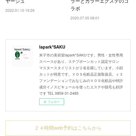
ヤージュ
ラーとカラーエクステのコ
ラボ
2022.01.10 19:26
2020.07.05 08:01
lapark*SAKU
米子市の美容室lapark*SAKUです。男性・女性専用
スペースがあり。ステプボーンカット認定サロン
マスタースタイリストが２名在籍しています。小顔
カットが得意です。ＶＯＳ化粧品正規取扱店。ｖ３
ファンデーションでおなじみのＶＯＳ化粧品や特許
成分イノスピキュールを使ったエステや脱毛も好評
です TEL 0859-31-2485
フォロー
２４時間web予約はこちらから