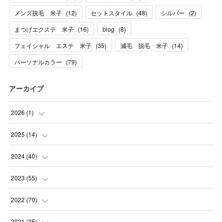
メンズ脱毛 米子
(
12
)
セットスタイル
(
48
)
シルバー
(
2
)
まつげエクステ 米子
(
16
)
blog
(
8
)
フェイシャル エステ 米子
(
35
)
減毛 脱毛 米子
(
14
)
パーソナルカラー
(
79
)
アーカイブ
2026
(
1
)
(
1
)
2025
(
14
)
(
10
)
2024
(
40
)
(
1
)
(
1
)
2023
(
55
)
(
1
)
(
1
)
(
2
)
2022
(
70
)
(
2
)
(
3
)
(
4
)
(
7
)
2021
(
35
)