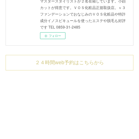
マスタースタイリストが２名在籍しています。小顔
カットが得意です。ＶＯＳ化粧品正規取扱店。ｖ３
ファンデーションでおなじみのＶＯＳ化粧品や特許
成分イノスピキュールを使ったエステや脱毛も好評
です TEL 0859-31-2485
フォロー
２４時間web予約はこちらから