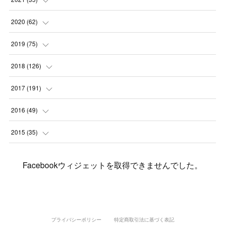
(
2
)
(
3
)
(
11
)
(
5
)
2020
(
62
)
(
7
)
(
3
)
(
8
)
(
7
)
(
6
)
2019
(
75
)
(
4
)
(
6
)
(
1
)
(
5
)
(
9
)
(
1
)
2018
(
126
)
(
3
)
(
4
)
(
3
)
(
3
)
(
7
)
(
2
)
(
6
)
2017
(
191
)
(
5
)
(
6
)
(
1
)
(
3
)
(
4
)
(
6
)
(
12
)
(
12
)
2016
(
49
)
(
1
)
(
3
)
(
6
)
(
2
)
(
3
)
(
7
)
(
7
)
(
11
)
(
2
)
2015
(
35
)
(
5
)
(
8
)
(
3
)
(
1
)
(
6
)
(
4
)
(
12
)
(
16
)
(
3
)
(
8
)
Facebookウィジェットを取得できませんでした。
(
8
)
(
6
)
(
3
)
(
3
)
(
6
)
(
15
)
(
18
)
(
8
)
(
5
)
(
5
)
(
5
)
(
9
)
(
4
)
(
6
)
(
5
)
(
10
)
(
25
)
(
4
)
(
7
)
(
5
)
(
9
)
(
1
)
(
2
)
(
6
)
(
5
)
(
23
)
(
8
)
(
5
)
プライバシーポリシー
特定商取引法に基づく表記