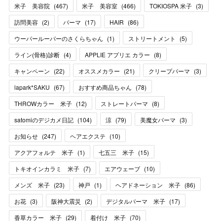
米子 美容院
(
467
)
米子 美容室
(
466
)
TOKIOSPA 米子
(
3
)
訪問美容
(
2
)
パーマ
(
17
)
HAIR
(
86
)
ウーパールーパーのさくらちゃん
(
1
)
ストリートメント
(
5
)
ライン(骨格)診断
(
4
)
APPLIE アプリエ カラー
(
8
)
キャンペーン
(
22
)
オススメカラー
(
21
)
クリープパーマ
(
3
)
lapark*SAKU
(
67
)
おすすめ商品ちゃん
(
78
)
THROWカラー 米子
(
12
)
ストレートパーマ
(
8
)
satomiのデジカメ日記
(
104
)
涼
(
79
)
美魔女パーマ
(
3
)
お知らせ
(
247
)
ヘアエクステ
(
10
)
アクアフォルテ 米子
(
1
)
七五三 米子
(
15
)
トキオインカラミ 米子
(
7
)
エアウェーブ
(
10
)
メンズ 米子
(
23
)
神戸
(
1
)
ヘアドネーション 米子
(
86
)
お花
(
3
)
阪神大震災
(
2
)
デジタルパーマ 米子
(
17
)
香草カラー 米子
(
29
)
着付け 米子
(
70
)