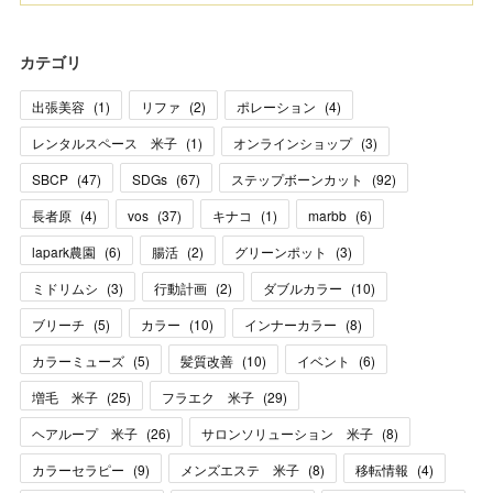
カテゴリ
出張美容
(
1
)
リファ
(
2
)
ポレーション
(
4
)
レンタルスペース 米子
(
1
)
オンラインショップ
(
3
)
SBCP
(
47
)
SDGs
(
67
)
ステップボーンカット
(
92
)
長者原
(
4
)
vos
(
37
)
キナコ
(
1
)
marbb
(
6
)
lapark農園
(
6
)
腸活
(
2
)
グリーンポット
(
3
)
ミドリムシ
(
3
)
行動計画
(
2
)
ダブルカラー
(
10
)
ブリーチ
(
5
)
カラー
(
10
)
インナーカラー
(
8
)
カラーミューズ
(
5
)
髪質改善
(
10
)
イベント
(
6
)
増毛 米子
(
25
)
フラエク 米子
(
29
)
ヘアループ 米子
(
26
)
サロンソリューション 米子
(
8
)
カラーセラピー
(
9
)
メンズエステ 米子
(
8
)
移転情報
(
4
)