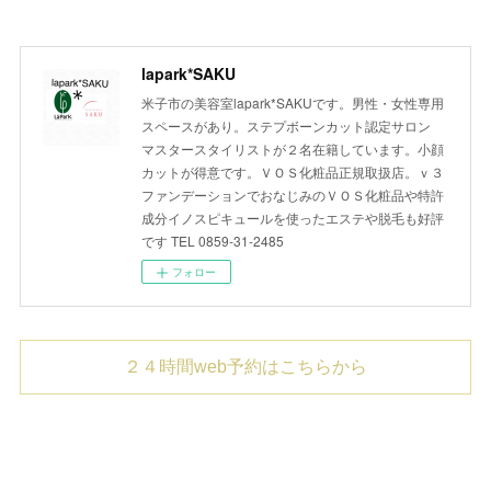
lapark*SAKU
米子市の美容室lapark*SAKUです。男性・女性専用
スペースがあり。ステプボーンカット認定サロン
マスタースタイリストが２名在籍しています。小顔
カットが得意です。ＶＯＳ化粧品正規取扱店。ｖ３
ファンデーションでおなじみのＶＯＳ化粧品や特許
成分イノスピキュールを使ったエステや脱毛も好評
です TEL 0859-31-2485
フォロー
２４時間web予約はこちらから