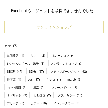
Facebookウィジェットを取得できませんでした。
オンラインショップ
カテゴリ
出張美容
(
1
)
リファ
(
2
)
ポレーション
(
4
)
レンタルスペース 米子
(
1
)
オンラインショップ
(
3
)
SBCP
(
47
)
SDGs
(
67
)
ステップボーンカット
(
92
)
長者原
(
4
)
vos
(
37
)
キナコ
(
1
)
marbb
(
6
)
lapark農園
(
6
)
腸活
(
2
)
グリーンポット
(
3
)
ミドリムシ
(
3
)
行動計画
(
2
)
ダブルカラー
(
10
)
ブリーチ
(
5
)
カラー
(
10
)
インナーカラー
(
8
)