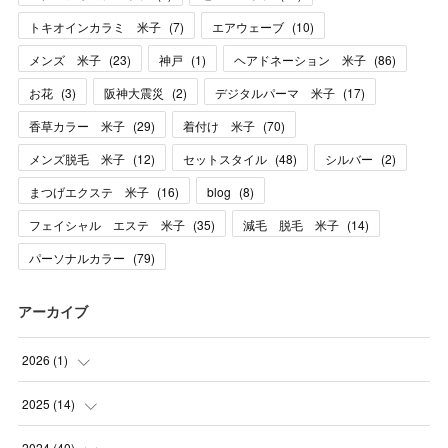
トキオインカラミ 米子
(
7
)
エアウェーブ
(
10
)
メンズ 米子
(
23
)
神戸
(
1
)
ヘアドネーション 米子
(
86
)
お花
(
3
)
阪神大震災
(
2
)
デジタルパーマ 米子
(
17
)
香草カラー 米子
(
29
)
着付け 米子
(
70
)
メンズ脱毛 米子
(
12
)
セットスタイル
(
48
)
シルバー
(
2
)
まつげエクステ 米子
(
16
)
blog
(
8
)
フェイシャル エステ 米子
(
35
)
減毛 脱毛 米子
(
14
)
パーソナルカラー
(
79
)
アーカイブ
2026
(
1
)
(
1
)
2025
(
14
)
(
10
)
2024
(
40
)