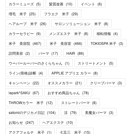
カラーミューズ
(
5
)
髪質改善
(
10
)
イベント
(
6
)
増毛 米子
(
25
)
フラエク 米子
(
29
)
ヘアループ 米子
(
26
)
サロンソリューション 米子
(
8
)
カラーセラピー
(
9
)
メンズエステ 米子
(
8
)
移転情報
(
4
)
米子 美容院
(
467
)
米子 美容室
(
466
)
TOKIOSPA 米子
(
3
)
訪問美容
(
2
)
パーマ
(
17
)
HAIR
(
86
)
ウーパールーパーのさくらちゃん
(
1
)
ストリートメント
(
5
)
ライン(骨格)診断
(
4
)
APPLIE アプリエ カラー
(
8
)
キャンペーン
(
22
)
オススメカラー
(
21
)
クリープパーマ
(
3
)
lapark*SAKU
(
67
)
おすすめ商品ちゃん
(
78
)
THROWカラー 米子
(
12
)
ストレートパーマ
(
8
)
satomiのデジカメ日記
(
104
)
涼
(
79
)
美魔女パーマ
(
3
)
お知らせ
(
247
)
ヘアエクステ
(
10
)
アクアフォルテ 米子
(
1
)
七五三 米子
(
15
)