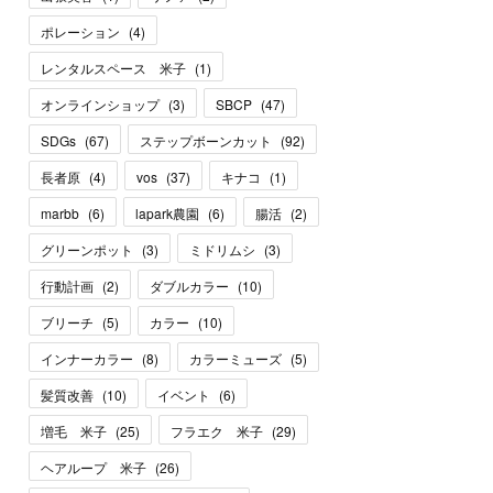
ポレーション
(
4
)
レンタルスペース 米子
(
1
)
オンラインショップ
(
3
)
SBCP
(
47
)
SDGs
(
67
)
ステップボーンカット
(
92
)
長者原
(
4
)
vos
(
37
)
キナコ
(
1
)
marbb
(
6
)
lapark農園
(
6
)
腸活
(
2
)
グリーンポット
(
3
)
ミドリムシ
(
3
)
行動計画
(
2
)
ダブルカラー
(
10
)
ブリーチ
(
5
)
カラー
(
10
)
インナーカラー
(
8
)
カラーミューズ
(
5
)
髪質改善
(
10
)
イベント
(
6
)
増毛 米子
(
25
)
フラエク 米子
(
29
)
ヘアループ 米子
(
26
)