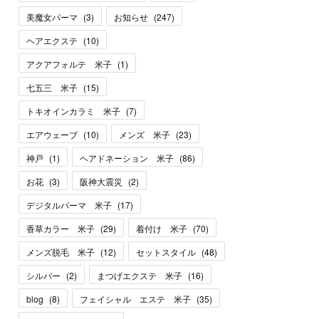
美魔女パーマ
(
3
)
お知らせ
(
247
)
ヘアエクステ
(
10
)
アクアフォルテ 米子
(
1
)
七五三 米子
(
15
)
トキオインカラミ 米子
(
7
)
エアウェーブ
(
10
)
メンズ 米子
(
23
)
神戸
(
1
)
ヘアドネーション 米子
(
86
)
お花
(
3
)
阪神大震災
(
2
)
デジタルパーマ 米子
(
17
)
香草カラー 米子
(
29
)
着付け 米子
(
70
)
メンズ脱毛 米子
(
12
)
セットスタイル
(
48
)
シルバー
(
2
)
まつげエクステ 米子
(
16
)
blog
(
8
)
フェイシャル エステ 米子
(
35
)