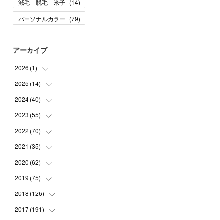
減毛 脱毛 米子
(
14
)
パーソナルカラー
(
79
)
アーカイブ
2026
(
1
)
2025
(
14
(
1
)
)
2024
(
40
(
10
)
)
(
1
)
2023
(
55
(
1
)
)
(
1
)
(
1
)
2022
(
70
(
2
)
)
(
2
)
(
3
)
(
4
)
2021
(
35
(
7
)
)
(
2
)
(
3
)
(
11
)
2020
(
62
(
5
)
)
(
7
)
(
3
)
(
8
)
(
7
)
2019
(
75
(
6
)
)
(
4
)
(
6
)
(
1
)
(
5
)
(
9
)
2018
(
126
(
1
)
)
(
3
)
(
4
)
(
3
)
(
3
)
(
7
)
(
2
)
2017
(
191
(
6
)
)