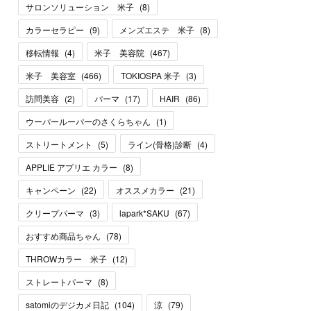
サロンソリューション 米子
(
8
)
カラーセラピー
(
9
)
メンズエステ 米子
(
8
)
移転情報
(
4
)
米子 美容院
(
467
)
米子 美容室
(
466
)
TOKIOSPA 米子
(
3
)
訪問美容
(
2
)
パーマ
(
17
)
HAIR
(
86
)
ウーパールーパーのさくらちゃん
(
1
)
ストリートメント
(
5
)
ライン(骨格)診断
(
4
)
APPLIE アプリエ カラー
(
8
)
キャンペーン
(
22
)
オススメカラー
(
21
)
クリープパーマ
(
3
)
lapark*SAKU
(
67
)
おすすめ商品ちゃん
(
78
)
THROWカラー 米子
(
12
)
ストレートパーマ
(
8
)
satomiのデジカメ日記
(
104
)
涼
(
79
)