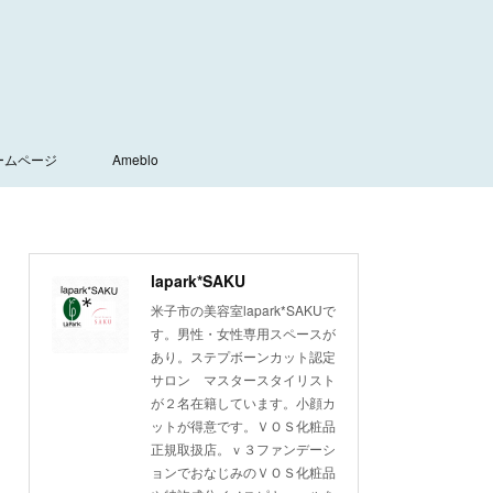
ームページ
Ameblo
lapark*SAKU
米子市の美容室lapark*SAKUで
す。男性・女性専用スペースが
あり。ステプボーンカット認定
サロン マスタースタイリスト
が２名在籍しています。小顔カ
ットが得意です。ＶＯＳ化粧品
正規取扱店。ｖ３ファンデーシ
ョンでおなじみのＶＯＳ化粧品