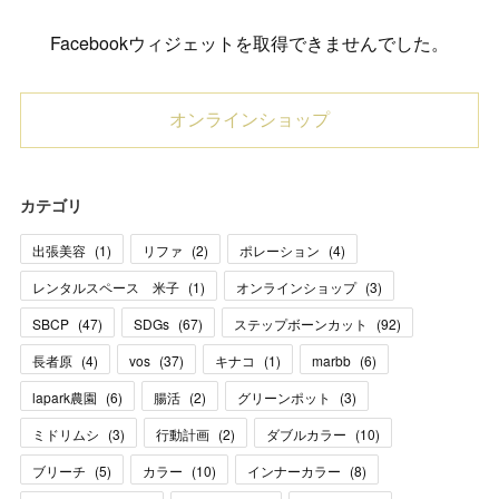
Facebookウィジェットを取得できませんでした。
オンラインショップ
カテゴリ
出張美容
(
1
)
リファ
(
2
)
ポレーション
(
4
)
レンタルスペース 米子
(
1
)
オンラインショップ
(
3
)
SBCP
(
47
)
SDGs
(
67
)
ステップボーンカット
(
92
)
長者原
(
4
)
vos
(
37
)
キナコ
(
1
)
marbb
(
6
)
lapark農園
(
6
)
腸活
(
2
)
グリーンポット
(
3
)
ミドリムシ
(
3
)
行動計画
(
2
)
ダブルカラー
(
10
)
ブリーチ
(
5
)
カラー
(
10
)
インナーカラー
(
8
)