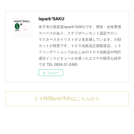
lapark*SAKU
米子市の美容室lapark*SAKUです。男性・女性専用
スペースがあり。ステプボーンカット認定サロン
マスタースタイリストが２名在籍しています。小顔
カットが得意です。ＶＯＳ化粧品正規取扱店。ｖ３
ファンデーションでおなじみのＶＯＳ化粧品や特許
成分イノスピキュールを使ったエステや脱毛も好評
です TEL 0859-31-2485
フォロー
２４時間web予約はこちらから