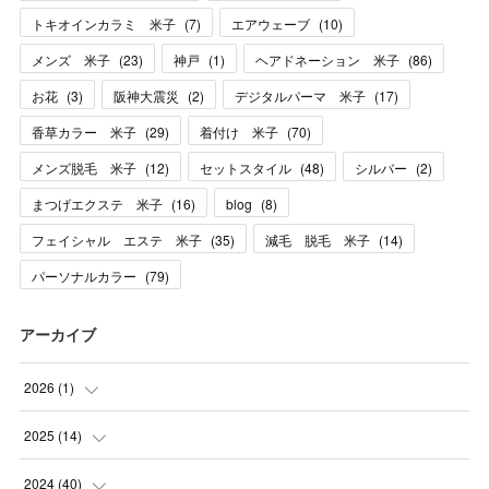
トキオインカラミ 米子
(
7
)
エアウェーブ
(
10
)
メンズ 米子
(
23
)
神戸
(
1
)
ヘアドネーション 米子
(
86
)
お花
(
3
)
阪神大震災
(
2
)
デジタルパーマ 米子
(
17
)
香草カラー 米子
(
29
)
着付け 米子
(
70
)
メンズ脱毛 米子
(
12
)
セットスタイル
(
48
)
シルバー
(
2
)
まつげエクステ 米子
(
16
)
blog
(
8
)
フェイシャル エステ 米子
(
35
)
減毛 脱毛 米子
(
14
)
パーソナルカラー
(
79
)
アーカイブ
2026
(
1
)
(
1
)
2025
(
14
)
(
10
)
2024
(
40
)