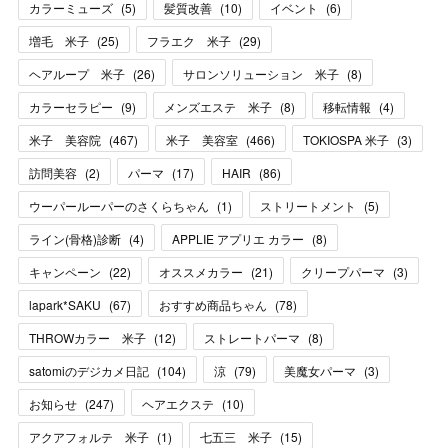
カラーミューズ
(
5
)
髪質改善
(
10
)
イベント
(
6
)
増毛 米子
(
25
)
フラエク 米子
(
29
)
ヘアループ 米子
(
26
)
サロンソリューション 米子
(
8
)
カラーセラピー
(
9
)
メンズエステ 米子
(
8
)
移転情報
(
4
)
米子 美容院
(
467
)
米子 美容室
(
466
)
TOKIOSPA 米子
(
3
)
訪問美容
(
2
)
パーマ
(
17
)
HAIR
(
86
)
ウーパールーパーのさくらちゃん
(
1
)
ストリートメント
(
5
)
ライン(骨格)診断
(
4
)
APPLIE アプリエ カラー
(
8
)
キャンペーン
(
22
)
オススメカラー
(
21
)
クリープパーマ
(
3
)
lapark*SAKU
(
67
)
おすすめ商品ちゃん
(
78
)
THROWカラー 米子
(
12
)
ストレートパーマ
(
8
)
satomiのデジカメ日記
(
104
)
涼
(
79
)
美魔女パーマ
(
3
)
お知らせ
(
247
)
ヘアエクステ
(
10
)
アクアフォルテ 米子
(
1
)
七五三 米子
(
15
)