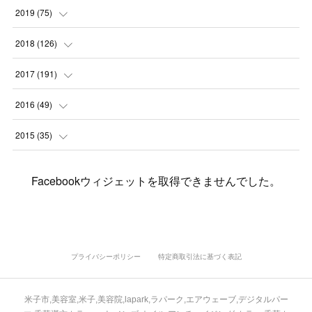
(
7
)
(
3
)
(
8
)
(
7
)
(
6
)
2019
(
75
)
(
4
)
(
6
)
(
1
)
(
5
)
(
9
)
(
1
)
2018
(
126
)
(
3
)
(
4
)
(
3
)
(
3
)
(
7
)
(
2
)
(
6
)
2017
(
191
)
(
5
)
(
6
)
(
1
)
(
3
)
(
4
)
(
6
)
(
12
)
(
12
)
2016
(
49
)
(
1
)
(
3
)
(
6
)
(
2
)
(
3
)
(
7
)
(
7
)
(
11
)
(
2
)
2015
(
35
)
(
5
)
(
8
)
(
3
)
(
1
)
(
6
)
(
4
)
(
12
)
(
16
)
(
3
)
(
8
)
Facebookウィジェットを取得できませんでした。
(
8
)
(
6
)
(
3
)
(
3
)
(
6
)
(
15
)
(
18
)
(
8
)
(
5
)
(
5
)
(
5
)
(
9
)
(
4
)
(
6
)
(
5
)
(
10
)
(
25
)
(
4
)
(
7
)
(
5
)
(
9
)
(
1
)
(
2
)
(
6
)
(
5
)
(
23
)
(
8
)
(
5
)
プライバシーポリシー
特定商取引法に基づく表記
(
9
)
(
1
)
(
9
)
(
10
)
(
8
)
(
23
)
(
3
)
(
3
)
米子市,美容室,米子,美容院,lapark,ラパーク,エアウェーブ,デジタルパー
(
1
)
(
13
)
(
4
)
(
20
)
(
3
)
(
2
)