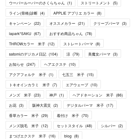
ウーパールーパーのさくらちゃん
(
1
)
ストリートメント
(
5
)
ライン(骨格)診断
(
4
)
APPLIE アプリエ カラー
(
8
)
キャンペーン
(
22
)
オススメカラー
(
21
)
クリープパーマ
(
3
)
lapark*SAKU
(
67
)
おすすめ商品ちゃん
(
78
)
THROWカラー 米子
(
12
)
ストレートパーマ
(
8
)
satomiのデジカメ日記
(
104
)
涼
(
79
)
美魔女パーマ
(
3
)
お知らせ
(
247
)
ヘアエクステ
(
10
)
アクアフォルテ 米子
(
1
)
七五三 米子
(
15
)
トキオインカラミ 米子
(
7
)
エアウェーブ
(
10
)
メンズ 米子
(
23
)
神戸
(
1
)
ヘアドネーション 米子
(
86
)
お花
(
3
)
阪神大震災
(
2
)
デジタルパーマ 米子
(
17
)
香草カラー 米子
(
29
)
着付け 米子
(
70
)
メンズ脱毛 米子
(
12
)
セットスタイル
(
48
)
シルバー
(
2
)
まつげエクステ 米子
(
16
)
blog
(
8
)