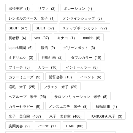
出張美容
(
1
)
リファ
(
2
)
ポレーション
(
4
)
レンタルスペース 米子
(
1
)
オンラインショップ
(
3
)
SBCP
(
47
)
SDGs
(
67
)
ステップボーンカット
(
92
)
長者原
(
4
)
vos
(
37
)
キナコ
(
1
)
marbb
(
6
)
lapark農園
(
6
)
腸活
(
2
)
グリーンポット
(
3
)
ミドリムシ
(
3
)
行動計画
(
2
)
ダブルカラー
(
10
)
ブリーチ
(
5
)
カラー
(
10
)
インナーカラー
(
8
)
カラーミューズ
(
5
)
髪質改善
(
10
)
イベント
(
6
)
増毛 米子
(
25
)
フラエク 米子
(
29
)
ヘアループ 米子
(
26
)
サロンソリューション 米子
(
8
)
カラーセラピー
(
9
)
メンズエステ 米子
(
8
)
移転情報
(
4
)
米子 美容院
(
467
)
米子 美容室
(
466
)
TOKIOSPA 米子
(
3
)
訪問美容
(
2
)
パーマ
(
17
)
HAIR
(
86
)