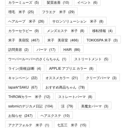
カラーミューズ
(
5
)
髪質改善
(
10
)
イベント
(
6
)
増毛 米子
(
25
)
フラエク 米子
(
29
)
ヘアループ 米子
(
26
)
サロンソリューション 米子
(
8
)
カラーセラピー
(
9
)
メンズエステ 米子
(
8
)
移転情報
(
4
)
米子 美容院
(
467
)
米子 美容室
(
466
)
TOKIOSPA 米子
(
3
)
訪問美容
(
2
)
パーマ
(
17
)
HAIR
(
86
)
ウーパールーパーのさくらちゃん
(
1
)
ストリートメント
(
5
)
ライン(骨格)診断
(
4
)
APPLIE アプリエ カラー
(
8
)
キャンペーン
(
22
)
オススメカラー
(
21
)
クリープパーマ
(
3
)
lapark*SAKU
(
67
)
おすすめ商品ちゃん
(
78
)
THROWカラー 米子
(
12
)
ストレートパーマ
(
8
)
satomiのデジカメ日記
(
104
)
涼
(
79
)
美魔女パーマ
(
3
)
お知らせ
(
247
)
ヘアエクステ
(
10
)
アクアフォルテ 米子
(
1
)
七五三 米子
(
15
)