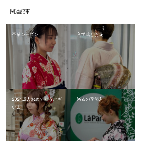
関連記事
卒業シーズン
入学式とお花
2024成人おめでとうござ
浴衣の季節♪
います