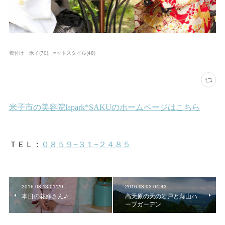
着付け 米子
(
70
)
セットスタイル
(
48
)
2016.08.13 01:29
2016.08.02 04:43
本日の花嫁さん♪
高天原の天の岩戸と蒜山ハ
ーブガーデン