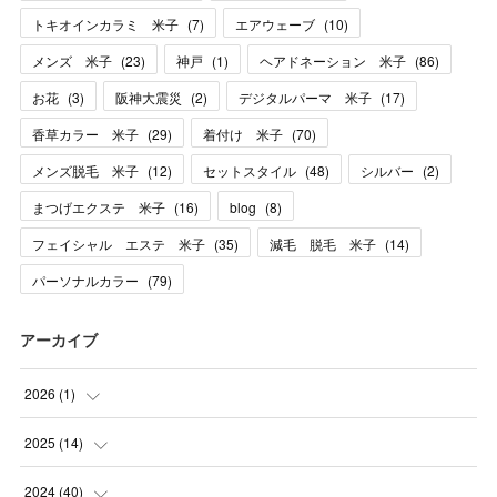
トキオインカラミ 米子
(
7
)
エアウェーブ
(
10
)
メンズ 米子
(
23
)
神戸
(
1
)
ヘアドネーション 米子
(
86
)
お花
(
3
)
阪神大震災
(
2
)
デジタルパーマ 米子
(
17
)
香草カラー 米子
(
29
)
着付け 米子
(
70
)
メンズ脱毛 米子
(
12
)
セットスタイル
(
48
)
シルバー
(
2
)
まつげエクステ 米子
(
16
)
blog
(
8
)
フェイシャル エステ 米子
(
35
)
減毛 脱毛 米子
(
14
)
パーソナルカラー
(
79
)
アーカイブ
2026
(
1
)
(
1
)
2025
(
14
)
(
10
)
2024
(
40
)