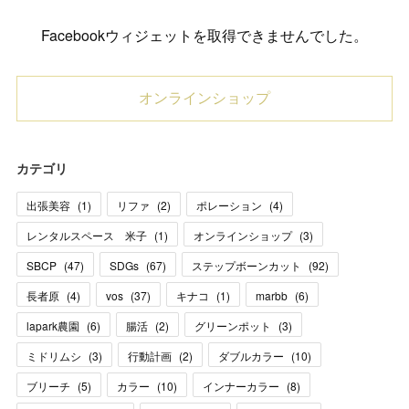
Facebookウィジェットを取得できませんでした。
オンラインショップ
カテゴリ
出張美容
(
1
)
リファ
(
2
)
ポレーション
(
4
)
レンタルスペース 米子
(
1
)
オンラインショップ
(
3
)
SBCP
(
47
)
SDGs
(
67
)
ステップボーンカット
(
92
)
長者原
(
4
)
vos
(
37
)
キナコ
(
1
)
marbb
(
6
)
lapark農園
(
6
)
腸活
(
2
)
グリーンポット
(
3
)
ミドリムシ
(
3
)
行動計画
(
2
)
ダブルカラー
(
10
)
ブリーチ
(
5
)
カラー
(
10
)
インナーカラー
(
8
)