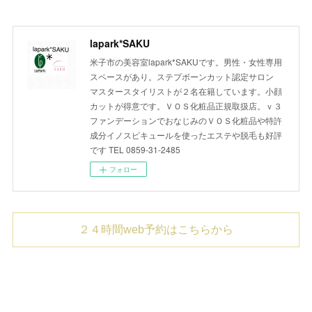
lapark*SAKU
米子市の美容室lapark*SAKUです。男性・女性専用
スペースがあり。ステプボーンカット認定サロン
マスタースタイリストが２名在籍しています。小顔
カットが得意です。ＶＯＳ化粧品正規取扱店。ｖ３
ファンデーションでおなじみのＶＯＳ化粧品や特許
成分イノスピキュールを使ったエステや脱毛も好評
です TEL 0859-31-2485
フォロー
２４時間web予約はこちらから