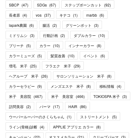
SBCP
(
47
)
SDGs
(
67
)
ステップボーンカット
(
92
)
長者原
(
4
)
vos
(
37
)
キナコ
(
1
)
marbb
(
6
)
lapark農園
(
6
)
腸活
(
2
)
グリーンポット
(
3
)
ミドリムシ
(
3
)
行動計画
(
2
)
ダブルカラー
(
10
)
ブリーチ
(
5
)
カラー
(
10
)
インナーカラー
(
8
)
カラーミューズ
(
5
)
髪質改善
(
10
)
イベント
(
6
)
増毛 米子
(
25
)
フラエク 米子
(
29
)
ヘアループ 米子
(
26
)
サロンソリューション 米子
(
8
)
カラーセラピー
(
9
)
メンズエステ 米子
(
8
)
移転情報
(
4
)
米子 美容院
(
467
)
米子 美容室
(
466
)
TOKIOSPA 米子
(
3
)
訪問美容
(
2
)
パーマ
(
17
)
HAIR
(
86
)
ウーパールーパーのさくらちゃん
(
1
)
ストリートメント
(
5
)
ライン(骨格)診断
(
4
)
APPLIE アプリエ カラー
(
8
)
キャンペーン
(
22
)
オススメカラー
(
21
)
クリープパーマ
(
3
)