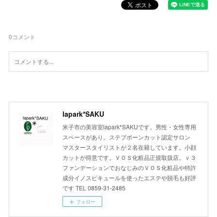
0
コメント
lapark*SAKU
米子市の美容室lapark*SAKUです。男性・女性専用
スペースがあり。ステプボーンカット認定サロン
マスタースタイリストが２名在籍しています。小顔
カットが得意です。ＶＯＳ化粧品正規取扱店。ｖ３
ファンデーションでおなじみのＶＯＳ化粧品や特許
成分イノスピキュールを使ったエステや脱毛も好評
です TEL 0859-31-2485
フォロー