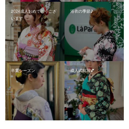
2024成人おめでとうござ
浴衣の季節♪
います
卒業シーズン
成人式前写💕