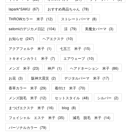
lapark*SAKU
(
67
)
おすすめ商品ちゃん
(
78
)
THROWカラー 米子
(
12
)
ストレートパーマ
(
8
)
satomiのデジカメ日記
(
104
)
涼
(
79
)
美魔女パーマ
(
3
)
お知らせ
(
247
)
ヘアエクステ
(
10
)
アクアフォルテ 米子
(
1
)
七五三 米子
(
15
)
トキオインカラミ 米子
(
7
)
エアウェーブ
(
10
)
メンズ 米子
(
23
)
神戸
(
1
)
ヘアドネーション 米子
(
86
)
お花
(
3
)
阪神大震災
(
2
)
デジタルパーマ 米子
(
17
)
香草カラー 米子
(
29
)
着付け 米子
(
70
)
メンズ脱毛 米子
(
12
)
セットスタイル
(
48
)
シルバー
(
2
)
まつげエクステ 米子
(
16
)
blog
(
8
)
フェイシャル エステ 米子
(
35
)
減毛 脱毛 米子
(
14
)
パーソナルカラー
(
79
)