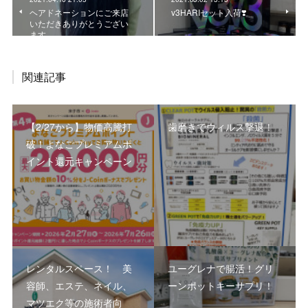
ヘアドネーションにご来店
v3HARIセット入荷❣️
いただきありがとうござい
ます
関連記事
【2/27から】物価高騰打
歯磨きでウィルス撃退！
破！よなごプレミアムポ
イント還元キャンペーン
レンタルスペース！ 美
ユーグレナで腸活！グリ
容師、エステ、ネイル、
ーンポットキーサプリ！
マツエク等の施術者向