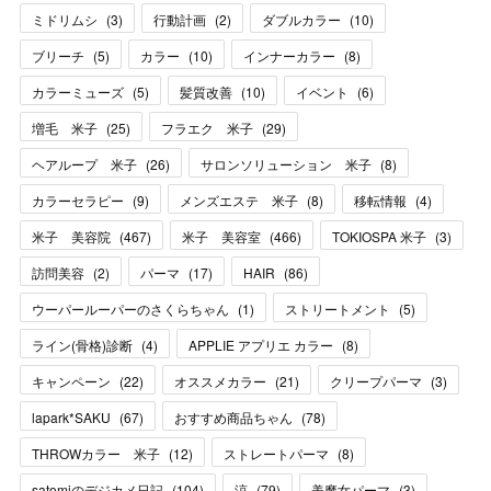
ミドリムシ
(
3
)
行動計画
(
2
)
ダブルカラー
(
10
)
ブリーチ
(
5
)
カラー
(
10
)
インナーカラー
(
8
)
カラーミューズ
(
5
)
髪質改善
(
10
)
イベント
(
6
)
増毛 米子
(
25
)
フラエク 米子
(
29
)
ヘアループ 米子
(
26
)
サロンソリューション 米子
(
8
)
カラーセラピー
(
9
)
メンズエステ 米子
(
8
)
移転情報
(
4
)
米子 美容院
(
467
)
米子 美容室
(
466
)
TOKIOSPA 米子
(
3
)
訪問美容
(
2
)
パーマ
(
17
)
HAIR
(
86
)
ウーパールーパーのさくらちゃん
(
1
)
ストリートメント
(
5
)
ライン(骨格)診断
(
4
)
APPLIE アプリエ カラー
(
8
)
キャンペーン
(
22
)
オススメカラー
(
21
)
クリープパーマ
(
3
)
lapark*SAKU
(
67
)
おすすめ商品ちゃん
(
78
)
THROWカラー 米子
(
12
)
ストレートパーマ
(
8
)
satomiのデジカメ日記
(
104
)
涼
(
79
)
美魔女パーマ
(
3
)