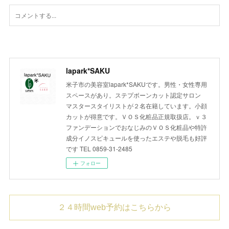
lapark*SAKU
米子市の美容室lapark*SAKUです。男性・女性専用
スペースがあり。ステプボーンカット認定サロン
マスタースタイリストが２名在籍しています。小顔
カットが得意です。ＶＯＳ化粧品正規取扱店。ｖ３
ファンデーションでおなじみのＶＯＳ化粧品や特許
成分イノスピキュールを使ったエステや脱毛も好評
です TEL 0859-31-2485
フォロー
２４時間web予約はこちらから