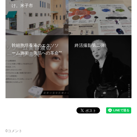
け。米子市
幹細胞培養液のエクソソ
終活撮影第二弾!
ーム施術：美肌への革命**
0
コメント