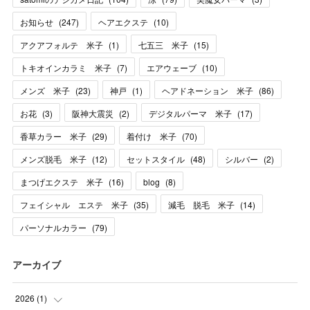
お知らせ
(
247
)
ヘアエクステ
(
10
)
アクアフォルテ 米子
(
1
)
七五三 米子
(
15
)
トキオインカラミ 米子
(
7
)
エアウェーブ
(
10
)
メンズ 米子
(
23
)
神戸
(
1
)
ヘアドネーション 米子
(
86
)
お花
(
3
)
阪神大震災
(
2
)
デジタルパーマ 米子
(
17
)
香草カラー 米子
(
29
)
着付け 米子
(
70
)
メンズ脱毛 米子
(
12
)
セットスタイル
(
48
)
シルバー
(
2
)
まつげエクステ 米子
(
16
)
blog
(
8
)
フェイシャル エステ 米子
(
35
)
減毛 脱毛 米子
(
14
)
パーソナルカラー
(
79
)
アーカイブ
2026
(
1
)