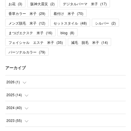
お花
(
3
)
阪神大震災
(
2
)
デジタルパーマ 米子
(
17
)
香草カラー 米子
(
29
)
着付け 米子
(
70
)
メンズ脱毛 米子
(
12
)
セットスタイル
(
48
)
シルバー
(
2
)
まつげエクステ 米子
(
16
)
blog
(
8
)
フェイシャル エステ 米子
(
35
)
減毛 脱毛 米子
(
14
)
パーソナルカラー
(
79
)
アーカイブ
2026
(
1
)
(
1
)
2025
(
14
)
(
10
)
2024
(
40
)
(
1
)
(
1
)
2023
(
55
)