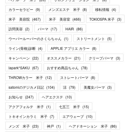
カラーセラピー
(
9
)
メンズエステ 米子
(
8
)
移転情報
(
4
)
米子 美容院
(
467
)
米子 美容室
(
466
)
TOKIOSPA 米子
(
3
)
訪問美容
(
2
)
パーマ
(
17
)
HAIR
(
86
)
ウーパールーパーのさくらちゃん
(
1
)
ストリートメント
(
5
)
ライン(骨格)診断
(
4
)
APPLIE アプリエ カラー
(
8
)
キャンペーン
(
22
)
オススメカラー
(
21
)
クリープパーマ
(
3
)
lapark*SAKU
(
67
)
おすすめ商品ちゃん
(
78
)
THROWカラー 米子
(
12
)
ストレートパーマ
(
8
)
satomiのデジカメ日記
(
104
)
涼
(
79
)
美魔女パーマ
(
3
)
お知らせ
(
247
)
ヘアエクステ
(
10
)
アクアフォルテ 米子
(
1
)
七五三 米子
(
15
)
トキオインカラミ 米子
(
7
)
エアウェーブ
(
10
)
メンズ 米子
(
23
)
神戸
(
1
)
ヘアドネーション 米子
(
86
)