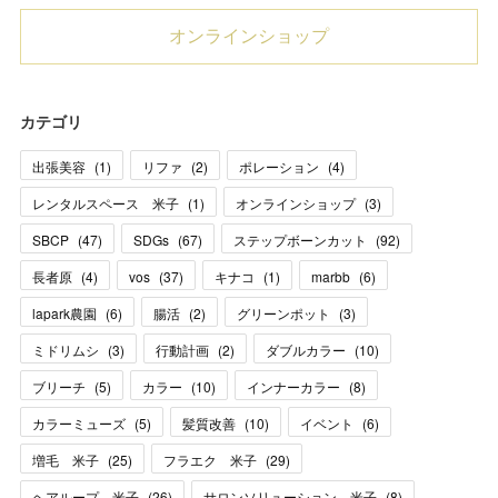
オンラインショップ
カテゴリ
出張美容
(
1
)
リファ
(
2
)
ポレーション
(
4
)
レンタルスペース 米子
(
1
)
オンラインショップ
(
3
)
SBCP
(
47
)
SDGs
(
67
)
ステップボーンカット
(
92
)
長者原
(
4
)
vos
(
37
)
キナコ
(
1
)
marbb
(
6
)
lapark農園
(
6
)
腸活
(
2
)
グリーンポット
(
3
)
ミドリムシ
(
3
)
行動計画
(
2
)
ダブルカラー
(
10
)
ブリーチ
(
5
)
カラー
(
10
)
インナーカラー
(
8
)
カラーミューズ
(
5
)
髪質改善
(
10
)
イベント
(
6
)
増毛 米子
(
25
)
フラエク 米子
(
29
)
ヘアループ 米子
(
26
)
サロンソリューション 米子
(
8
)