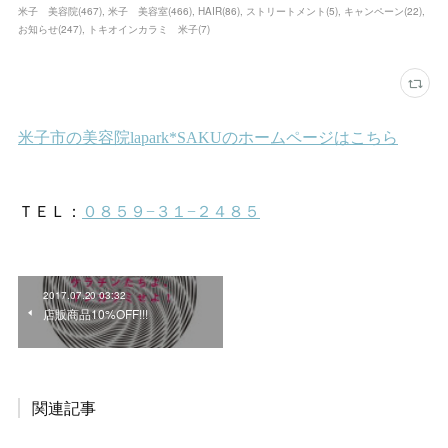
米子 美容院
(
467
)
米子 美容室
(
466
)
HAIR
(
86
)
ストリートメント
(
5
)
キャンペーン
(
22
)
お知らせ
(
247
)
トキオインカラミ 米子
(
7
)
2017.07.20 03:32
店販商品10%OFF!!!
関連記事