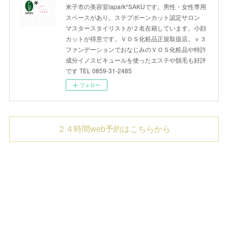
米子市の美容室lapark*SAKUです。男性・女性専用
スペースがあり。ステプボーンカット認定サロン
マスタースタイリストが２名在籍しています。小顔
カットが得意です。ＶＯＳ化粧品正規取扱店。ｖ３
ファンデーションでおなじみのＶＯＳ化粧品や特許
成分イノスピキュールを使ったエステや脱毛も好評
です TEL 0859-31-2485
フォロー
２４時間web予約はこちらから