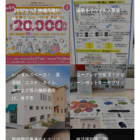
【2/27から】物価高騰打
歯磨きでウィルス撃退！
破！よなごプレミアムポ
イント還元キャンペーン
レンタルスペース！ 美
ユーグレナで腸活！グリ
容師、エステ、ネイル、
ーンポットキーサプリ！
マツエク等の施術者向
け。米子市
幹細胞培養液のエクソソ
終活撮影第二弾!