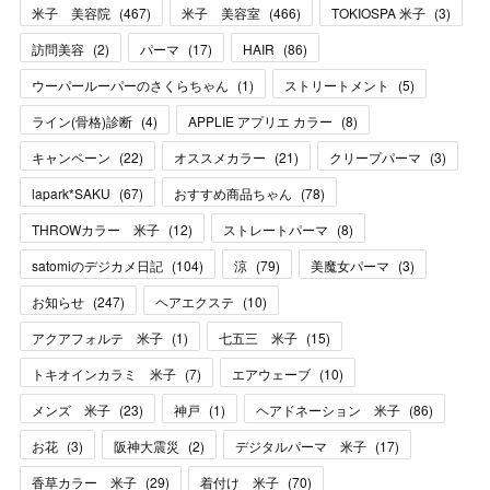
米子 美容院
(
467
)
米子 美容室
(
466
)
TOKIOSPA 米子
(
3
)
訪問美容
(
2
)
パーマ
(
17
)
HAIR
(
86
)
ウーパールーパーのさくらちゃん
(
1
)
ストリートメント
(
5
)
ライン(骨格)診断
(
4
)
APPLIE アプリエ カラー
(
8
)
キャンペーン
(
22
)
オススメカラー
(
21
)
クリープパーマ
(
3
)
lapark*SAKU
(
67
)
おすすめ商品ちゃん
(
78
)
THROWカラー 米子
(
12
)
ストレートパーマ
(
8
)
satomiのデジカメ日記
(
104
)
涼
(
79
)
美魔女パーマ
(
3
)
お知らせ
(
247
)
ヘアエクステ
(
10
)
アクアフォルテ 米子
(
1
)
七五三 米子
(
15
)
トキオインカラミ 米子
(
7
)
エアウェーブ
(
10
)
メンズ 米子
(
23
)
神戸
(
1
)
ヘアドネーション 米子
(
86
)
お花
(
3
)
阪神大震災
(
2
)
デジタルパーマ 米子
(
17
)
香草カラー 米子
(
29
)
着付け 米子
(
70
)