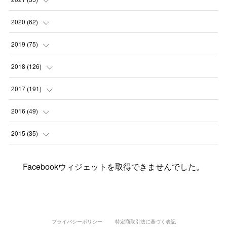
(
2
)
(
3
)
(
11
)
(
5
)
2020
(
62
)
(
7
)
(
3
)
(
8
)
(
7
)
(
6
)
2019
(
75
)
(
4
)
(
6
)
(
1
)
(
5
)
(
9
)
(
1
)
2018
(
126
)
(
3
)
(
4
)
(
3
)
(
3
)
(
7
)
(
2
)
(
6
)
2017
(
191
)
(
5
)
(
6
)
(
1
)
(
3
)
(
4
)
(
6
)
(
12
)
(
12
)
2016
(
49
)
(
1
)
(
3
)
(
6
)
(
2
)
(
3
)
(
7
)
(
7
)
(
11
)
(
2
)
2015
(
35
)
(
5
)
(
8
)
(
3
)
(
1
)
(
6
)
(
4
)
(
12
)
(
16
)
(
3
)
(
8
)
Facebookウィジェットを取得できませんでした。
(
8
)
(
6
)
(
3
)
(
3
)
(
6
)
(
15
)
(
18
)
(
8
)
(
5
)
(
5
)
(
5
)
(
9
)
(
4
)
(
6
)
(
5
)
(
10
)
(
25
)
(
4
)
(
7
)
(
5
)
(
9
)
(
1
)
(
2
)
(
6
)
(
5
)
(
23
)
(
8
)
(
5
)
プライバシーポリシー
特定商取引法に基づく表記