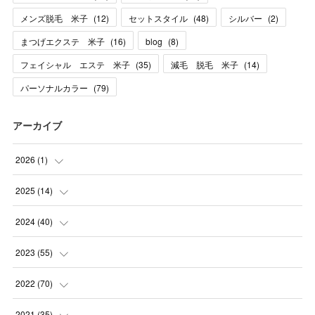
メンズ脱毛 米子
(
12
)
セットスタイル
(
48
)
シルバー
(
2
)
まつげエクステ 米子
(
16
)
blog
(
8
)
フェイシャル エステ 米子
(
35
)
減毛 脱毛 米子
(
14
)
パーソナルカラー
(
79
)
アーカイブ
2026
(
1
)
(
1
)
2025
(
14
)
(
10
)
2024
(
40
)
(
1
)
(
1
)
2023
(
55
)
(
1
)
(
1
)
(
2
)
2022
(
70
)
(
2
)
(
3
)
(
4
)
(
7
)
2021
(
35
)