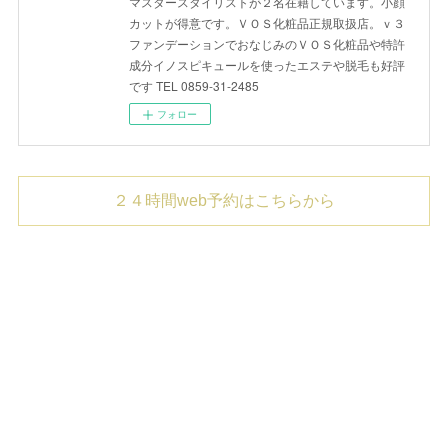
マスタースタイリストが２名在籍しています。小顔
カットが得意です。ＶＯＳ化粧品正規取扱店。ｖ３
ファンデーションでおなじみのＶＯＳ化粧品や特許
成分イノスピキュールを使ったエステや脱毛も好評
です TEL 0859-31-2485
フォロー
２４時間web予約はこちらから