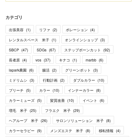
カテゴリ
出張美容
(
1
)
リファ
(
2
)
ポレーション
(
4
)
レンタルスペース 米子
(
1
)
オンラインショップ
(
3
)
SBCP
(
47
)
SDGs
(
67
)
ステップボーンカット
(
92
)
長者原
(
4
)
vos
(
37
)
キナコ
(
1
)
marbb
(
6
)
lapark農園
(
6
)
腸活
(
2
)
グリーンポット
(
3
)
ミドリムシ
(
3
)
行動計画
(
2
)
ダブルカラー
(
10
)
ブリーチ
(
5
)
カラー
(
10
)
インナーカラー
(
8
)
カラーミューズ
(
5
)
髪質改善
(
10
)
イベント
(
6
)
増毛 米子
(
25
)
フラエク 米子
(
29
)
ヘアループ 米子
(
26
)
サロンソリューション 米子
(
8
)
カラーセラピー
(
9
)
メンズエステ 米子
(
8
)
移転情報
(
4
)