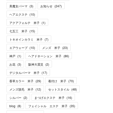
美魔女パーマ
(
3
)
お知らせ
(
247
)
ヘアエクステ
(
10
)
アクアフォルテ 米子
(
1
)
七五三 米子
(
15
)
トキオインカラミ 米子
(
7
)
エアウェーブ
(
10
)
メンズ 米子
(
23
)
神戸
(
1
)
ヘアドネーション 米子
(
86
)
お花
(
3
)
阪神大震災
(
2
)
デジタルパーマ 米子
(
17
)
香草カラー 米子
(
29
)
着付け 米子
(
70
)
メンズ脱毛 米子
(
12
)
セットスタイル
(
48
)
シルバー
(
2
)
まつげエクステ 米子
(
16
)
blog
(
8
)
フェイシャル エステ 米子
(
35
)