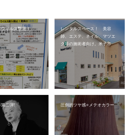
でウィルス撃退！
レンタルスペース！ 美容
師、エステ、ネイル、マツエ
ク等の施術者向け。米子市
第二弾!
圧倒的ツヤ感⭐️メテオカラー