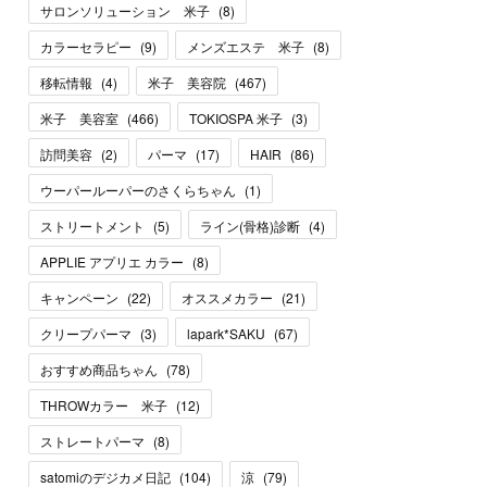
サロンソリューション 米子
(
8
)
カラーセラピー
(
9
)
メンズエステ 米子
(
8
)
移転情報
(
4
)
米子 美容院
(
467
)
米子 美容室
(
466
)
TOKIOSPA 米子
(
3
)
訪問美容
(
2
)
パーマ
(
17
)
HAIR
(
86
)
ウーパールーパーのさくらちゃん
(
1
)
ストリートメント
(
5
)
ライン(骨格)診断
(
4
)
APPLIE アプリエ カラー
(
8
)
キャンペーン
(
22
)
オススメカラー
(
21
)
クリープパーマ
(
3
)
lapark*SAKU
(
67
)
おすすめ商品ちゃん
(
78
)
THROWカラー 米子
(
12
)
ストレートパーマ
(
8
)
satomiのデジカメ日記
(
104
)
涼
(
79
)