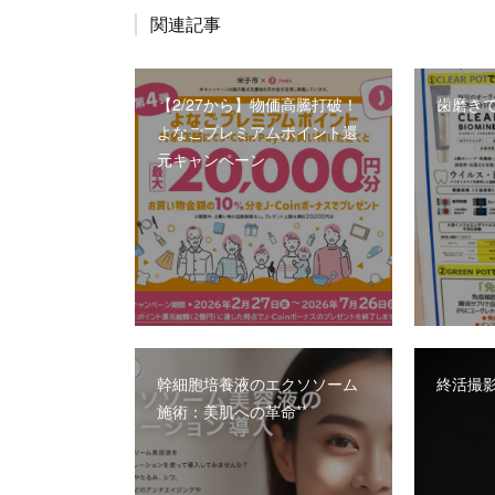
関連記事
【2/27から】物価高騰打破！
歯磨き
よなごプレミアムポイント還
元キャンペーン
幹細胞培養液のエクソソーム
終活撮影
施術：美肌への革命**