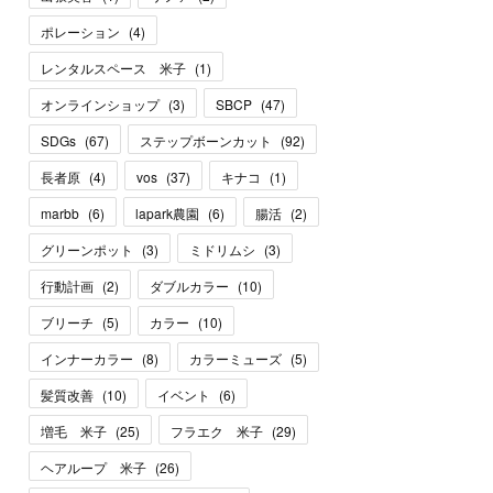
ポレーション
(
4
)
レンタルスペース 米子
(
1
)
オンラインショップ
(
3
)
SBCP
(
47
)
SDGs
(
67
)
ステップボーンカット
(
92
)
長者原
(
4
)
vos
(
37
)
キナコ
(
1
)
marbb
(
6
)
lapark農園
(
6
)
腸活
(
2
)
グリーンポット
(
3
)
ミドリムシ
(
3
)
行動計画
(
2
)
ダブルカラー
(
10
)
ブリーチ
(
5
)
カラー
(
10
)
インナーカラー
(
8
)
カラーミューズ
(
5
)
髪質改善
(
10
)
イベント
(
6
)
増毛 米子
(
25
)
フラエク 米子
(
29
)
ヘアループ 米子
(
26
)