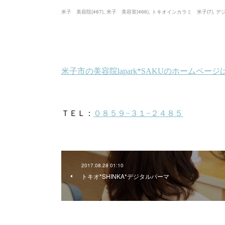
米子 美容院
(
467
)
米子 美容室
(
466
)
トキオインカラミ 米子
(
7
)
デ
2017.08.28 01:10
トキオ*SHINKA*デジタルパーマ