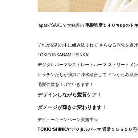
lapark*SAKUで大好評の
毛髪強度１４０％upのト
それが薬剤の中に組み込まれて さらなる深化を遂
TOKIO INKARAMI “SINKA”
デジタルパーマやストレートパーマ ストリートメ
ケラチンたちが強力に疎水結合して インからみ結
毛髪強度を上げていきます！
デザインしながら髪質ケア！
ダメージが輝きに変わります！
デビューキャンペーン実施中☆
TOKIO*SHINKA*デジタルパーマ 通常１５５０