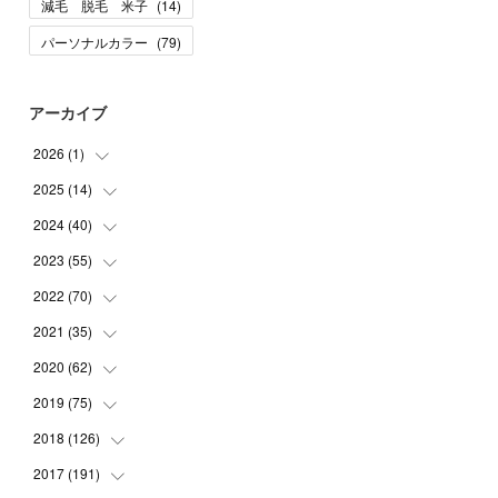
減毛 脱毛 米子
(
14
)
パーソナルカラー
(
79
)
アーカイブ
2026
(
1
)
2025
(
14
(
1
)
)
2024
(
40
(
10
)
)
(
1
)
2023
(
55
(
1
)
)
(
1
)
(
1
)
2022
(
70
(
2
)
)
(
2
)
(
3
)
(
4
)
2021
(
35
(
7
)
)
(
2
)
(
3
)
(
11
)
2020
(
62
(
5
)
)
(
7
)
(
3
)
(
8
)
(
7
)
2019
(
75
(
6
)
)
(
4
)
(
6
)
(
1
)
(
5
)
(
9
)
2018
(
126
(
1
)
)
(
3
)
(
4
)
(
3
)
(
3
)
(
7
)
(
2
)
2017
(
191
(
6
)
)