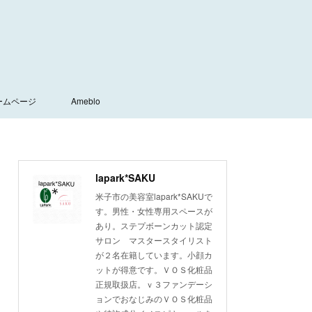
ームページ
Ameblo
lapark*SAKU
米子市の美容室lapark*SAKUで
す。男性・女性専用スペースが
あり。ステプボーンカット認定
サロン マスタースタイリスト
が２名在籍しています。小顔カ
ットが得意です。ＶＯＳ化粧品
正規取扱店。ｖ３ファンデーシ
ョンでおなじみのＶＯＳ化粧品