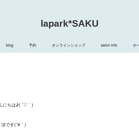
lapark*SAKU
blog
予約
オンラインショップ
salon info
ホ
んにちは♪( ´▽｀)
涼です(´∀｀)