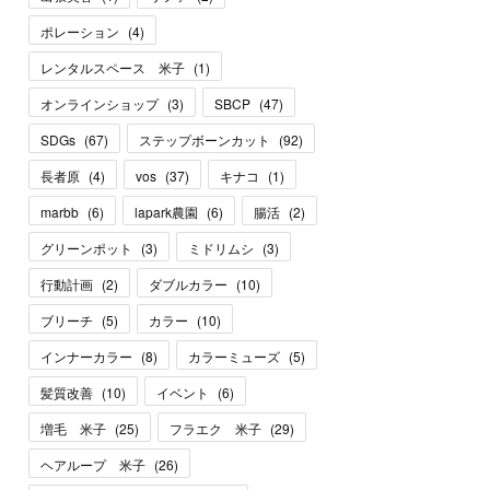
ポレーション
(
4
)
レンタルスペース 米子
(
1
)
オンラインショップ
(
3
)
SBCP
(
47
)
SDGs
(
67
)
ステップボーンカット
(
92
)
長者原
(
4
)
vos
(
37
)
キナコ
(
1
)
marbb
(
6
)
lapark農園
(
6
)
腸活
(
2
)
グリーンポット
(
3
)
ミドリムシ
(
3
)
行動計画
(
2
)
ダブルカラー
(
10
)
ブリーチ
(
5
)
カラー
(
10
)
インナーカラー
(
8
)
カラーミューズ
(
5
)
髪質改善
(
10
)
イベント
(
6
)
増毛 米子
(
25
)
フラエク 米子
(
29
)
ヘアループ 米子
(
26
)