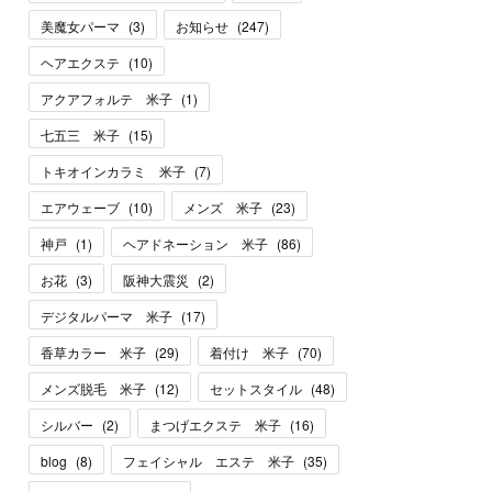
美魔女パーマ
(
3
)
お知らせ
(
247
)
ヘアエクステ
(
10
)
アクアフォルテ 米子
(
1
)
七五三 米子
(
15
)
トキオインカラミ 米子
(
7
)
エアウェーブ
(
10
)
メンズ 米子
(
23
)
神戸
(
1
)
ヘアドネーション 米子
(
86
)
お花
(
3
)
阪神大震災
(
2
)
デジタルパーマ 米子
(
17
)
香草カラー 米子
(
29
)
着付け 米子
(
70
)
メンズ脱毛 米子
(
12
)
セットスタイル
(
48
)
シルバー
(
2
)
まつげエクステ 米子
(
16
)
blog
(
8
)
フェイシャル エステ 米子
(
35
)