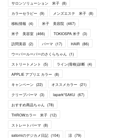
サロンソリューション 米子
(
8
)
カラーセラピー
(
9
)
メンズエステ 米子
(
8
)
移転情報
(
4
)
米子 美容院
(
467
)
米子 美容室
(
466
)
TOKIOSPA 米子
(
3
)
訪問美容
(
2
)
パーマ
(
17
)
HAIR
(
86
)
ウーパールーパーのさくらちゃん
(
1
)
ストリートメント
(
5
)
ライン(骨格)診断
(
4
)
APPLIE アプリエ カラー
(
8
)
キャンペーン
(
22
)
オススメカラー
(
21
)
クリープパーマ
(
3
)
lapark*SAKU
(
67
)
おすすめ商品ちゃん
(
78
)
THROWカラー 米子
(
12
)
ストレートパーマ
(
8
)
satomiのデジカメ日記
(
104
)
涼
(
79
)