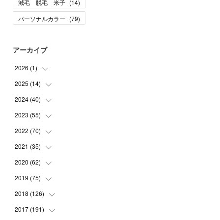
減毛 脱毛 米子
(
14
)
パーソナルカラー
(
79
)
アーカイブ
2026
(
1
)
2025
(
14
(
1
)
)
2024
(
40
(
10
)
)
(
1
)
2023
(
55
(
1
)
)
(
1
)
(
1
)
2022
(
70
(
2
)
)
(
2
)
(
3
)
(
4
)
2021
(
35
(
7
)
)
(
2
)
(
3
)
(
11
)
2020
(
62
(
5
)
)
(
7
)
(
3
)
(
8
)
(
7
)
2019
(
75
(
6
)
)
(
4
)
(
6
)
(
1
)
(
5
)
(
9
)
2018
(
126
(
1
)
)
(
3
)
(
4
)
(
3
)
(
3
)
(
7
)
(
2
)
2017
(
191
(
6
)
)