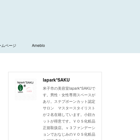
ームページ
Ameblo
lapark*SAKU
米子市の美容室lapark*SAKUで
す。男性・女性専用スペースが
あり。ステプボーンカット認定
サロン マスタースタイリスト
が２名在籍しています。小顔カ
ットが得意です。ＶＯＳ化粧品
正規取扱店。ｖ３ファンデーシ
ョンでおなじみのＶＯＳ化粧品