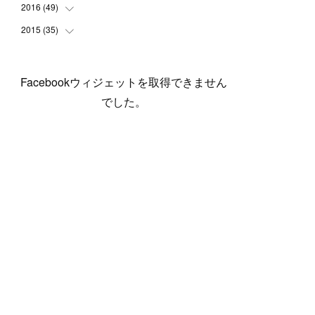
(
5
)
(
6
)
(
1
)
(
3
)
(
4
)
(
6
)
(
12
)
2016
(
49
(
12
)
)
(
1
)
(
3
)
(
6
)
(
2
)
(
3
)
(
7
)
(
7
)
(
11
)
2015
(
35
(
2
)
)
(
5
)
(
8
)
(
3
)
(
1
)
(
6
)
(
4
)
(
12
)
(
16
)
(
3
)
(
8
)
(
8
)
(
6
)
(
3
)
(
3
)
(
6
)
(
15
)
(
18
)
(
8
)
(
5
)
(
5
)
Facebookウィジェットを取得できません
(
5
)
(
9
)
(
4
)
(
6
)
(
5
)
(
10
)
(
25
)
(
4
)
(
7
)
でした。
(
5
)
(
9
)
(
1
)
(
2
)
(
6
)
(
5
)
(
23
)
(
8
)
(
5
)
(
9
)
(
1
)
(
9
)
(
10
)
(
8
)
(
23
)
(
3
)
(
3
)
(
1
)
(
13
)
(
4
)
(
20
)
(
3
)
(
2
)
(
3
)
(
6
)
(
9
)
(
11
)
(
5
)
(
5
)
(
14
)
(
20
)
(
2
)
(
21
)
(
11
)
(
6
)
(
11
)
(
5
)
(
3
)