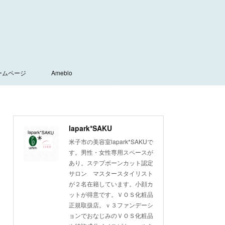
ームページ
Ameblo
lapark*SAKU
米子市の美容室lapark*SAKUで
す。男性・女性専用スペースが
あり。ステプボーンカット認定
サロン マスタースタイリスト
が２名在籍しています。小顔カ
ットが得意です。ＶＯＳ化粧品
正規取扱店。ｖ３ファンデーシ
ョンでおなじみのＶＯＳ化粧品