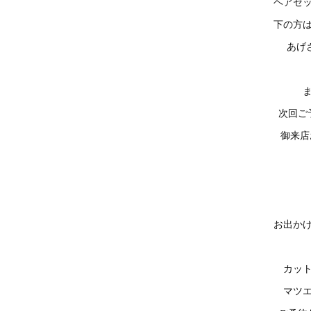
ヘアセ
下の方
あげさ
次回ご
御来店
お出か
カッ
マツ