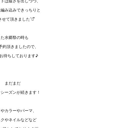
ットは緩さを出しつつ、
は編み込みできっちりと
せて頂きました˚࿀̊˚
また水郷祭の時も
予約頂きましたので、
お待ちしております♪
まだまだ
けシーズンが続きます！
トやカラーやパーマ、
エクやネイルなどなど