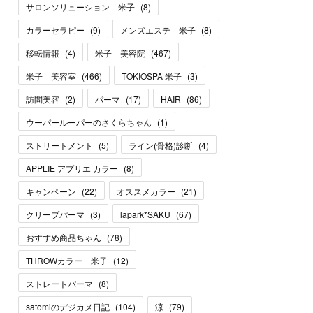
サロンソリューション 米子
(
8
)
カラーセラピー
(
9
)
メンズエステ 米子
(
8
)
移転情報
(
4
)
米子 美容院
(
467
)
米子 美容室
(
466
)
TOKIOSPA 米子
(
3
)
訪問美容
(
2
)
パーマ
(
17
)
HAIR
(
86
)
ウーパールーパーのさくらちゃん
(
1
)
ストリートメント
(
5
)
ライン(骨格)診断
(
4
)
APPLIE アプリエ カラー
(
8
)
キャンペーン
(
22
)
オススメカラー
(
21
)
クリープパーマ
(
3
)
lapark*SAKU
(
67
)
おすすめ商品ちゃん
(
78
)
THROWカラー 米子
(
12
)
ストレートパーマ
(
8
)
satomiのデジカメ日記
(
104
)
涼
(
79
)