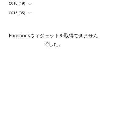
(
5
)
(
6
)
(
1
)
(
3
)
(
4
)
(
6
)
(
12
)
2016
(
49
(
12
)
)
(
1
)
(
3
)
(
6
)
(
2
)
(
3
)
(
7
)
(
7
)
(
11
)
2015
(
35
(
2
)
)
(
5
)
(
8
)
(
3
)
(
1
)
(
6
)
(
4
)
(
12
)
(
16
)
(
3
)
(
8
)
(
8
)
(
6
)
(
3
)
(
3
)
(
6
)
(
15
)
(
18
)
(
8
)
(
5
)
(
5
)
Facebookウィジェットを取得できません
(
5
)
(
9
)
(
4
)
(
6
)
(
5
)
(
10
)
(
25
)
(
4
)
(
7
)
でした。
(
5
)
(
9
)
(
1
)
(
2
)
(
6
)
(
5
)
(
23
)
(
8
)
(
5
)
(
9
)
(
1
)
(
9
)
(
10
)
(
8
)
(
23
)
(
3
)
(
3
)
(
1
)
(
13
)
(
4
)
(
20
)
(
3
)
(
2
)
(
3
)
(
6
)
(
9
)
(
11
)
(
5
)
(
5
)
(
14
)
(
20
)
(
2
)
(
21
)
(
11
)
(
6
)
(
11
)
(
5
)
(
3
)