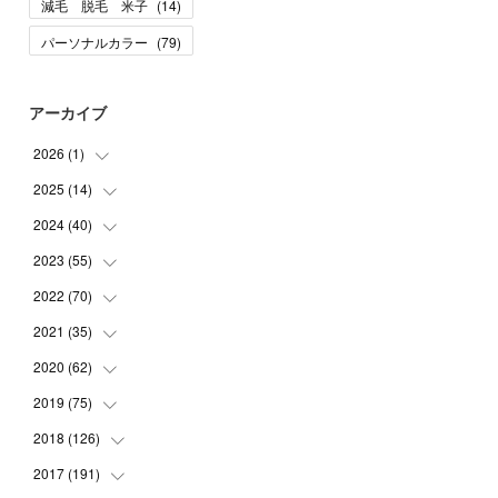
減毛 脱毛 米子
(
14
)
パーソナルカラー
(
79
)
アーカイブ
2026
(
1
)
2025
(
14
(
1
)
)
2024
(
40
(
10
)
)
(
1
)
2023
(
55
(
1
)
)
(
1
)
(
1
)
2022
(
70
(
2
)
)
(
2
)
(
3
)
(
4
)
2021
(
35
(
7
)
)
(
2
)
(
3
)
(
11
)
2020
(
62
(
5
)
)
(
7
)
(
3
)
(
8
)
(
7
)
2019
(
75
(
6
)
)
(
4
)
(
6
)
(
1
)
(
5
)
(
9
)
2018
(
126
(
1
)
)
(
3
)
(
4
)
(
3
)
(
3
)
(
7
)
(
2
)
2017
(
191
(
6
)
)