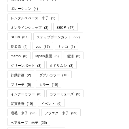
ポレーション
(
4
)
レンタルスペース 米子
(
1
)
オンラインショップ
(
3
)
SBCP
(
47
)
SDGs
(
67
)
ステップボーンカット
(
92
)
長者原
(
4
)
vos
(
37
)
キナコ
(
1
)
marbb
(
6
)
lapark農園
(
6
)
腸活
(
2
)
グリーンポット
(
3
)
ミドリムシ
(
3
)
行動計画
(
2
)
ダブルカラー
(
10
)
ブリーチ
(
5
)
カラー
(
10
)
インナーカラー
(
8
)
カラーミューズ
(
5
)
髪質改善
(
10
)
イベント
(
6
)
増毛 米子
(
25
)
フラエク 米子
(
29
)
ヘアループ 米子
(
26
)