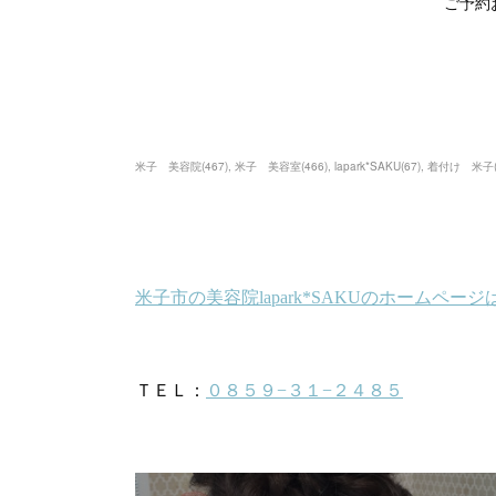
ご予約
米子 美容院
(
467
)
米子 美容室
(
466
)
lapark*SAKU
(
67
)
着付け 米子