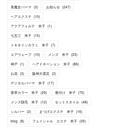
美魔女パーマ
(
3
)
お知らせ
(
247
)
ヘアエクステ
(
10
)
アクアフォルテ 米子
(
1
)
七五三 米子
(
15
)
トキオインカラミ 米子
(
7
)
エアウェーブ
(
10
)
メンズ 米子
(
23
)
神戸
(
1
)
ヘアドネーション 米子
(
86
)
お花
(
3
)
阪神大震災
(
2
)
デジタルパーマ 米子
(
17
)
香草カラー 米子
(
29
)
着付け 米子
(
70
)
メンズ脱毛 米子
(
12
)
セットスタイル
(
48
)
シルバー
(
2
)
まつげエクステ 米子
(
16
)
blog
(
8
)
フェイシャル エステ 米子
(
35
)