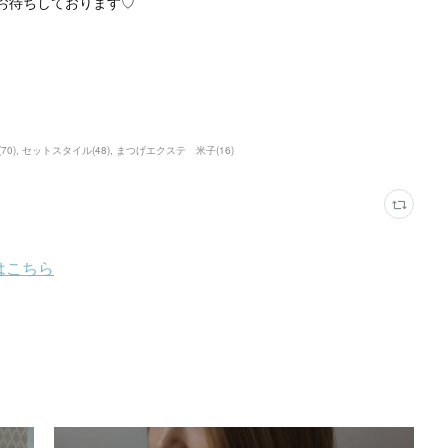
お待ちしております♡
(
70
)
セットスタイル
(
48
)
まつげエクステ 米子
(
16
)