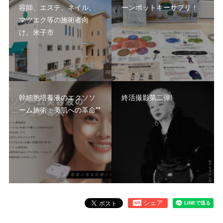
容師、エステ、ネイル、
ーンポットキーサプリ！
マツエク等の施術者向
け。米子市
幹細胞培養液のエクソソ
終活撮影第二弾!
ーム施術：美肌への革命**