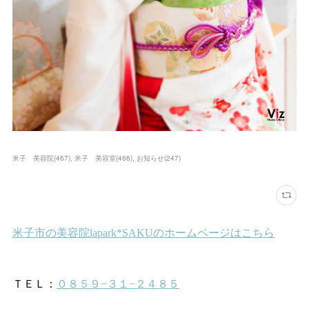
米子 美容院
(
467
)
米子 美容室
(
466
)
お知らせ
(
247
)