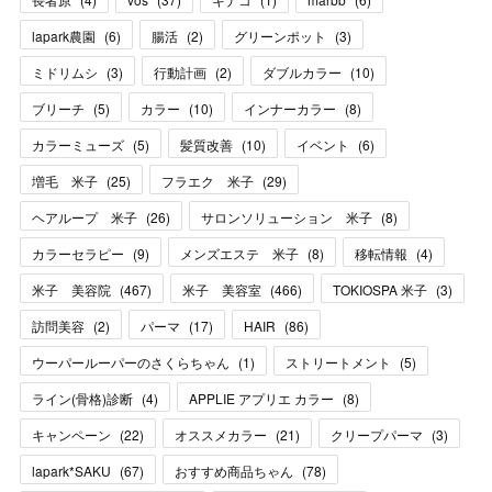
lapark農園
(
6
)
腸活
(
2
)
グリーンポット
(
3
)
ミドリムシ
(
3
)
行動計画
(
2
)
ダブルカラー
(
10
)
ブリーチ
(
5
)
カラー
(
10
)
インナーカラー
(
8
)
カラーミューズ
(
5
)
髪質改善
(
10
)
イベント
(
6
)
増毛 米子
(
25
)
フラエク 米子
(
29
)
ヘアループ 米子
(
26
)
サロンソリューション 米子
(
8
)
カラーセラピー
(
9
)
メンズエステ 米子
(
8
)
移転情報
(
4
)
米子 美容院
(
467
)
米子 美容室
(
466
)
TOKIOSPA 米子
(
3
)
訪問美容
(
2
)
パーマ
(
17
)
HAIR
(
86
)
ウーパールーパーのさくらちゃん
(
1
)
ストリートメント
(
5
)
ライン(骨格)診断
(
4
)
APPLIE アプリエ カラー
(
8
)
キャンペーン
(
22
)
オススメカラー
(
21
)
クリープパーマ
(
3
)
lapark*SAKU
(
67
)
おすすめ商品ちゃん
(
78
)