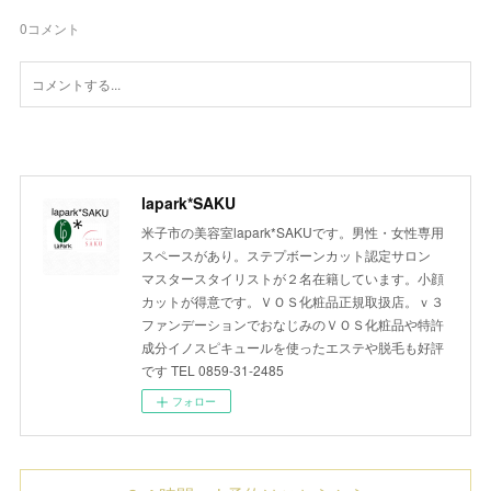
0
コメント
lapark*SAKU
米子市の美容室lapark*SAKUです。男性・女性専用
スペースがあり。ステプボーンカット認定サロン
マスタースタイリストが２名在籍しています。小顔
カットが得意です。ＶＯＳ化粧品正規取扱店。ｖ３
ファンデーションでおなじみのＶＯＳ化粧品や特許
成分イノスピキュールを使ったエステや脱毛も好評
です TEL 0859-31-2485
フォロー