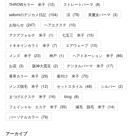
THROWカラー 米子
(
12
)
ストレートパーマ
(
8
)
satomiのデジカメ日記
(
104
)
涼
(
79
)
美魔女パーマ
(
3
)
お知らせ
(
247
)
ヘアエクステ
(
10
)
アクアフォルテ 米子
(
1
)
七五三 米子
(
15
)
トキオインカラミ 米子
(
7
)
エアウェーブ
(
10
)
メンズ 米子
(
23
)
神戸
(
1
)
ヘアドネーション 米子
(
86
)
お花
(
3
)
阪神大震災
(
2
)
デジタルパーマ 米子
(
17
)
香草カラー 米子
(
29
)
着付け 米子
(
70
)
メンズ脱毛 米子
(
12
)
セットスタイル
(
48
)
シルバー
(
2
)
まつげエクステ 米子
(
16
)
blog
(
8
)
フェイシャル エステ 米子
(
35
)
減毛 脱毛 米子
(
14
)
パーソナルカラー
(
79
)
アーカイブ