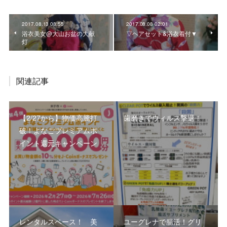
2017.08.13 08:55
2017.08.08 02:01
浴衣美女@大山お盆の大献
▽ヘアセット&浴衣着付▼
灯
関連記事
【2/27から】物価高騰打
歯磨きでウィルス撃退！
破！よなごプレミアムポ
イント還元キャンペーン
レンタルスペース！ 美
ユーグレナで腸活！グリ