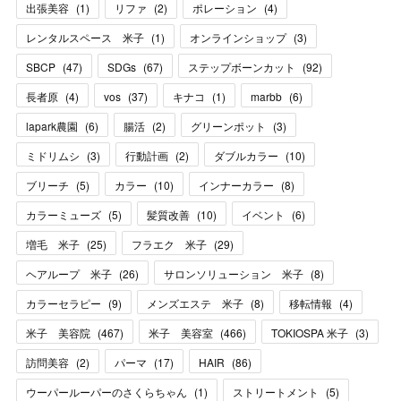
出張美容
(
1
)
リファ
(
2
)
ポレーション
(
4
)
レンタルスペース 米子
(
1
)
オンラインショップ
(
3
)
SBCP
(
47
)
SDGs
(
67
)
ステップボーンカット
(
92
)
長者原
(
4
)
vos
(
37
)
キナコ
(
1
)
marbb
(
6
)
lapark農園
(
6
)
腸活
(
2
)
グリーンポット
(
3
)
ミドリムシ
(
3
)
行動計画
(
2
)
ダブルカラー
(
10
)
ブリーチ
(
5
)
カラー
(
10
)
インナーカラー
(
8
)
カラーミューズ
(
5
)
髪質改善
(
10
)
イベント
(
6
)
増毛 米子
(
25
)
フラエク 米子
(
29
)
ヘアループ 米子
(
26
)
サロンソリューション 米子
(
8
)
カラーセラピー
(
9
)
メンズエステ 米子
(
8
)
移転情報
(
4
)
米子 美容院
(
467
)
米子 美容室
(
466
)
TOKIOSPA 米子
(
3
)
訪問美容
(
2
)
パーマ
(
17
)
HAIR
(
86
)
ウーパールーパーのさくらちゃん
(
1
)
ストリートメント
(
5
)