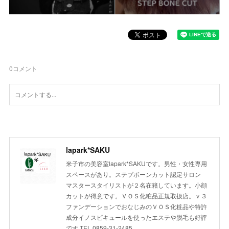
0
コメント
lapark*SAKU
米子市の美容室lapark*SAKUです。男性・女性専用
スペースがあり。ステプボーンカット認定サロン
マスタースタイリストが２名在籍しています。小顔
カットが得意です。ＶＯＳ化粧品正規取扱店。ｖ３
ファンデーションでおなじみのＶＯＳ化粧品や特許
成分イノスピキュールを使ったエステや脱毛も好評
です TEL 0859-31-2485