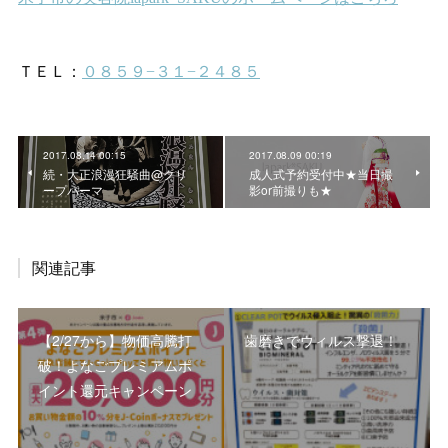
2017.08.14 00:15
2017.08.09 00:19
続・大正浪漫狂騒曲@クリ
成人式予約受付中★当日撮
ープパーマ
影or前撮りも★
関連記事
【2/27から】物価高騰打
歯磨きでウィルス撃退！
破！よなごプレミアムポ
イント還元キャンペーン