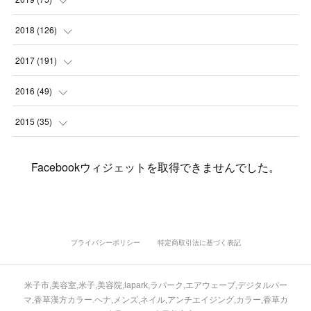
(
4
)
(
6
)
(
1
)
(
5
)
(
9
)
(
1
)
2018
(
126
)
(
3
)
(
4
)
(
3
)
(
3
)
(
7
)
(
2
)
(
6
)
2017
(
191
)
(
5
)
(
6
)
(
1
)
(
3
)
(
4
)
(
6
)
(
12
)
(
12
)
2016
(
49
)
(
1
)
(
3
)
(
6
)
(
2
)
(
3
)
(
7
)
(
7
)
(
11
)
(
2
)
2015
(
35
)
(
5
)
(
8
)
(
3
)
(
1
)
(
6
)
(
4
)
(
12
)
(
16
)
(
3
)
(
8
)
Facebookウィジェットを取得できませんでした。
(
8
)
(
6
)
(
3
)
(
3
)
(
6
)
(
15
)
(
18
)
(
8
)
(
5
)
(
5
)
(
5
)
(
9
)
(
4
)
(
6
)
(
5
)
(
10
)
(
25
)
(
4
)
(
7
)
(
5
)
(
9
)
(
1
)
(
2
)
(
6
)
(
5
)
(
23
)
(
8
)
(
5
)
プライバシーポリシー
特定商取引法に基づく表記
(
9
)
(
1
)
(
9
)
(
10
)
(
8
)
(
23
)
(
3
)
(
3
)
米子市,美容室,米子,美容院,lapark,ラパーク,エアウェーブ,デジタルパー
(
1
)
(
13
)
(
4
)
(
20
)
(
3
)
(
2
)
マ,香草漢方カラー.ヘナ,メンズ,ネイル,アンチエイジング,カラー,香草カ