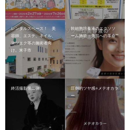
レンタルスペース！ 美
幹細胞培養液のエクソソ
容師、エステ、ネイル、
ーム施術：美肌への革命**
マツエク等の施術者向
け。米子市
終活撮影第二弾!
圧倒的ツヤ感⭐️メテオカラ
ー