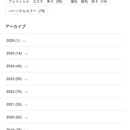
フェイシャル エステ 米子
(
35
)
減毛 脱毛 米子
(
14
)
パーソナルカラー
(
79
)
アーカイブ
2026
(
1
)
(
1
)
2025
(
14
)
(
10
)
2024
(
40
)
(
1
)
(
1
)
2023
(
55
)
(
1
)
(
1
)
(
2
)
2022
(
70
)
(
2
)
(
3
)
(
4
)
(
7
)
2021
(
35
)
(
2
)
(
3
)
(
11
)
(
5
)
2020
(
62
)
(
7
)
(
3
)
(
8
)
(
7
)
(
6
)
2019
(
75
)