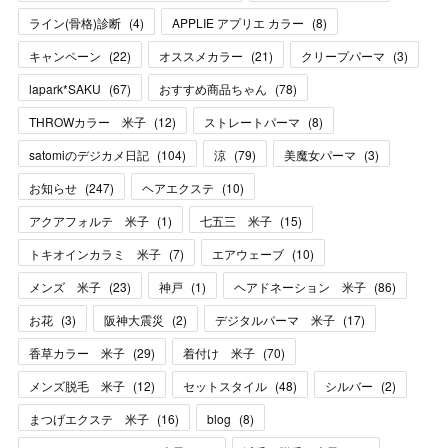
ライン(骨格)診断
(
4
)
APPLIE アプリエ カラー
(
8
)
キャンペーン
(
22
)
オススメカラー
(
21
)
クリープパーマ
(
3
)
lapark*SAKU
(
67
)
おすすめ商品ちゃん
(
78
)
THROWカラー 米子
(
12
)
ストレートパーマ
(
8
)
satomiのデジカメ日記
(
104
)
涼
(
79
)
美魔女パーマ
(
3
)
お知らせ
(
247
)
ヘアエクステ
(
10
)
アクアフォルテ 米子
(
1
)
七五三 米子
(
15
)
トキオインカラミ 米子
(
7
)
エアウェーブ
(
10
)
メンズ 米子
(
23
)
神戸
(
1
)
ヘアドネーション 米子
(
86
)
お花
(
3
)
阪神大震災
(
2
)
デジタルパーマ 米子
(
17
)
香草カラー 米子
(
29
)
着付け 米子
(
70
)
メンズ脱毛 米子
(
12
)
セットスタイル
(
48
)
シルバー
(
2
)
まつげエクステ 米子
(
16
)
blog
(
8
)