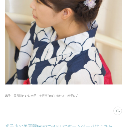
米子 美容院
(
467
)
米子 美容室
(
466
)
着付け 米子
(
70
)