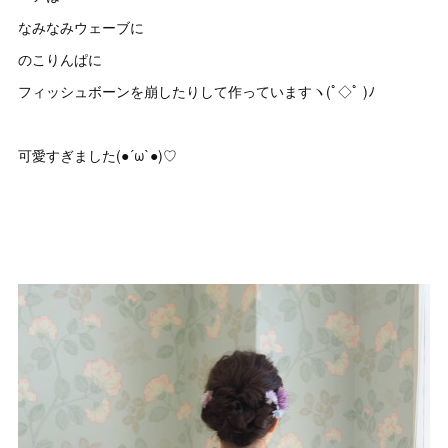
なみなみウェーブに
のこりんぱに
フィッシュボーンを崩したりして作っていますヽ(ﾟ◇ﾟ )ﾉ
可愛すぎました(●´ω`●)♡