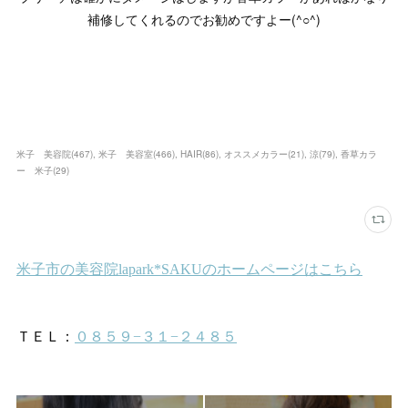
補修してくれるのでお勧めですよー(^○^)
米子 美容院
(
467
)
米子 美容室
(
466
)
HAIR
(
86
)
オススメカラー
(
21
)
涼
(
79
)
香草カラ
ー 米子
(
29
)