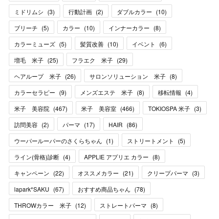
ミドリムシ
(
3
)
行動計画
(
2
)
ダブルカラー
(
10
)
ブリーチ
(
5
)
カラー
(
10
)
インナーカラー
(
8
)
カラーミューズ
(
5
)
髪質改善
(
10
)
イベント
(
6
)
増毛 米子
(
25
)
フラエク 米子
(
29
)
ヘアループ 米子
(
26
)
サロンソリューション 米子
(
8
)
カラーセラピー
(
9
)
メンズエステ 米子
(
8
)
移転情報
(
4
)
米子 美容院
(
467
)
米子 美容室
(
466
)
TOKIOSPA 米子
(
3
)
訪問美容
(
2
)
パーマ
(
17
)
HAIR
(
86
)
ウーパールーパーのさくらちゃん
(
1
)
ストリートメント
(
5
)
ライン(骨格)診断
(
4
)
APPLIE アプリエ カラー
(
8
)
キャンペーン
(
22
)
オススメカラー
(
21
)
クリープパーマ
(
3
)
lapark*SAKU
(
67
)
おすすめ商品ちゃん
(
78
)
THROWカラー 米子
(
12
)
ストレートパーマ
(
8
)