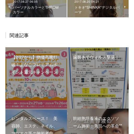
2017.08.27 06:05
2017.08.20 04:21
パーソナルカラーとTHROW
トキオ*SHINKA*デジタルパ
カラー
ーマ
関連記事
【2/27から】物価高騰打
歯磨きでウィルス撃退！
破！よなごプレミアムポ
イント還元キャンペーン
レンタルスペース！ 美
幹細胞培養液のエクソソ
容師、エステ、ネイル、
ーム施術：美肌への革命**
マツエク等の施術者向