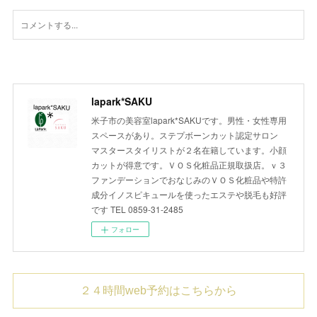
lapark*SAKU
米子市の美容室lapark*SAKUです。男性・女性専用
スペースがあり。ステプボーンカット認定サロン
マスタースタイリストが２名在籍しています。小顔
カットが得意です。ＶＯＳ化粧品正規取扱店。ｖ３
ファンデーションでおなじみのＶＯＳ化粧品や特許
成分イノスピキュールを使ったエステや脱毛も好評
です TEL 0859-31-2485
フォロー
２４時間web予約はこちらから