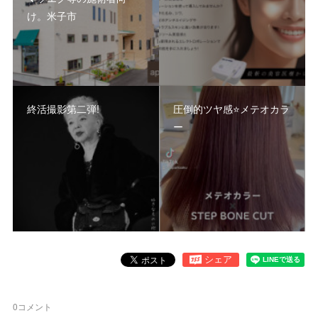
け。米子市
終活撮影第二弾!
圧倒的ツヤ感⭐️メテオカラ
ー
0
コメント