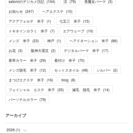
satomiのデジカメ日記
(
104
)
涼
(
79
)
美魔女パーマ
(
3
)
お知らせ
(
247
)
ヘアエクステ
(
10
)
アクアフォルテ 米子
(
1
)
七五三 米子
(
15
)
トキオインカラミ 米子
(
7
)
エアウェーブ
(
10
)
メンズ 米子
(
23
)
神戸
(
1
)
ヘアドネーション 米子
(
86
)
お花
(
3
)
阪神大震災
(
2
)
デジタルパーマ 米子
(
17
)
香草カラー 米子
(
29
)
着付け 米子
(
70
)
メンズ脱毛 米子
(
12
)
セットスタイル
(
48
)
シルバー
(
2
)
まつげエクステ 米子
(
16
)
blog
(
8
)
フェイシャル エステ 米子
(
35
)
減毛 脱毛 米子
(
14
)
パーソナルカラー
(
79
)
アーカイブ
2026
(
1
)