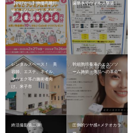
【2/27から】物価高騰打
歯磨きでウィルス撃退！
破！よなごプレミアムポ
イント還元キャンペーン
レンタルスペース！ 美
幹細胞培養液のエクソソ
容師、エステ、ネイル、
ーム施術：美肌への革命**
マツエク等の施術者向
け。米子市
終活撮影第二弾!
圧倒的ツヤ感⭐️メテオカラ
ー