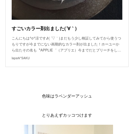
すごいカラー剤出ました(´∀｀)
こんにちは^o^涼です♪( ´▽｀)まだもう少し検証してみてから使うつ
もりですが今までにない画期的なカラー剤が出ました！ホーユーか
ら出たその名も〝APPLIE゛（アプリエ）今までだとブリーチをし…
lapark*SAKU
色味はラベンダーアッシュ
とりあえずカッコつけます