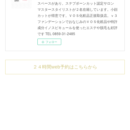
スペースがあり。ステプボーンカット認定サロン
マスタースタイリストが２名在籍しています。小顔
カットが得意です。ＶＯＳ化粧品正規取扱店。ｖ３
ファンデーションでおなじみのＶＯＳ化粧品や特許
成分イノスピキュールを使ったエステや脱毛も好評
です TEL 0859-31-2485
フォロー
２４時間web予約はこちらから