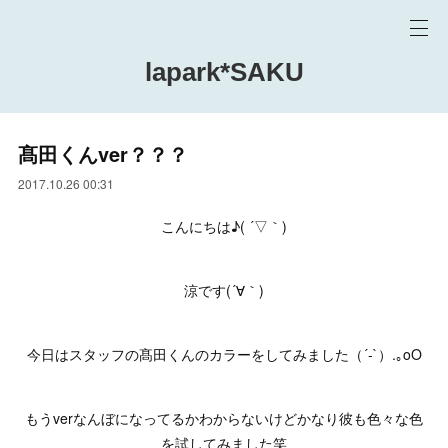
lapark*SAKU
髙田くんver？？？
2017.10.26 00:31
こんにちは♪( ´▽｀)
涼です(´∀｀)
今日はスタッフの髙田くんのカラーをしてみました（´-`）.｡oO
もうverなんぼになってるかわからないけどかなり彼も色々な色
を試してみました笑