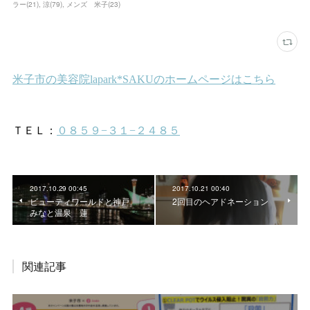
ラー
(
21
)
涼
(
79
)
メンズ 米子
(
23
)
2017.10.29 00:45
2017.10.21 00:40
ビューティワールドと神戸
2回目のヘアドネーション
みなと温泉 蓮
関連記事