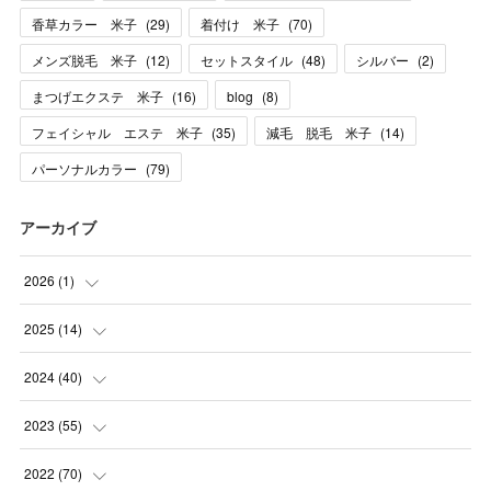
香草カラー 米子
(
29
)
着付け 米子
(
70
)
メンズ脱毛 米子
(
12
)
セットスタイル
(
48
)
シルバー
(
2
)
まつげエクステ 米子
(
16
)
blog
(
8
)
フェイシャル エステ 米子
(
35
)
減毛 脱毛 米子
(
14
)
パーソナルカラー
(
79
)
アーカイブ
2026
(
1
)
(
1
)
2025
(
14
)
(
10
)
2024
(
40
)
(
1
)
(
1
)
2023
(
55
)
(
1
)
(
1
)
(
2
)
2022
(
70
)