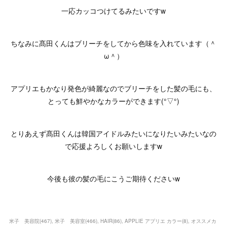
一応カッコつけてるみたいですw
ちなみに髙田くんはブリーチをしてから色味を入れています（＾
ω＾）
アプリエもかなり発色が綺麗なのでブリーチをした髪の毛にも、
とっても鮮やかなカラーができます(°▽°)
とりあえず髙田くんは韓国アイドルみたいになりたいみたいなの
で応援よろしくお願いしますw
今後も彼の髪の毛にこうご期待くださいw
米子 美容院
(
467
)
米子 美容室
(
466
)
HAIR
(
86
)
APPLIE アプリエ カラー
(
8
)
オススメカ