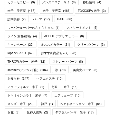
カラーセラピー
(
9
)
メンズエステ 米子
(
8
)
移転情報
(
4
)
米子 美容院
(
467
)
米子 美容室
(
466
)
TOKIOSPA 米子
(
3
)
訪問美容
(
2
)
パーマ
(
17
)
HAIR
(
86
)
ウーパールーパーのさくらちゃん
(
1
)
ストリートメント
(
5
)
ライン(骨格)診断
(
4
)
APPLIE アプリエ カラー
(
8
)
キャンペーン
(
22
)
オススメカラー
(
21
)
クリープパーマ
(
3
)
lapark*SAKU
(
67
)
おすすめ商品ちゃん
(
78
)
THROWカラー 米子
(
12
)
ストレートパーマ
(
8
)
satomiのデジカメ日記
(
104
)
涼
(
79
)
美魔女パーマ
(
3
)
お知らせ
(
247
)
ヘアエクステ
(
10
)
アクアフォルテ 米子
(
1
)
七五三 米子
(
15
)
トキオインカラミ 米子
(
7
)
エアウェーブ
(
10
)
メンズ 米子
(
23
)
神戸
(
1
)
ヘアドネーション 米子
(
86
)
お花
(
3
)
阪神大震災
(
2
)
デジタルパーマ 米子
(
17
)