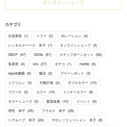
オンラインショップ
カテゴリ
出張美容
(
1
)
リファ
(
2
)
ポレーション
(
4
)
レンタルスペース 米子
(
1
)
オンラインショップ
(
3
)
SBCP
(
47
)
SDGs
(
67
)
ステップボーンカット
(
92
)
長者原
(
4
)
vos
(
37
)
キナコ
(
1
)
marbb
(
6
)
lapark農園
(
6
)
腸活
(
2
)
グリーンポット
(
3
)
ミドリムシ
(
3
)
行動計画
(
2
)
ダブルカラー
(
10
)
ブリーチ
(
5
)
カラー
(
10
)
インナーカラー
(
8
)
カラーミューズ
(
5
)
髪質改善
(
10
)
イベント
(
6
)
増毛 米子
(
25
)
フラエク 米子
(
29
)
ヘアループ 米子
(
26
)
サロンソリューション 米子
(
8
)