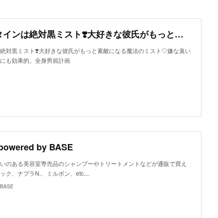
今年のバレンタインは絶対黒ミスト❣️大好きな彼氏がもっと素敵になる魔法のミスト♡嫌な臭いやテカリ、ニキビなどにも効果的。全身男前計画
絶対黒ミスト❣️大好きな彼氏がもっと素敵になる魔法のミスト♡嫌な臭い
にも効果的。全身男前計画
powered by BASE
で取り扱いのある美容室専売品のシャンプーやトリートメントなどが通販で買え
、ナプラN.、ミルボン、etc....
y BASE