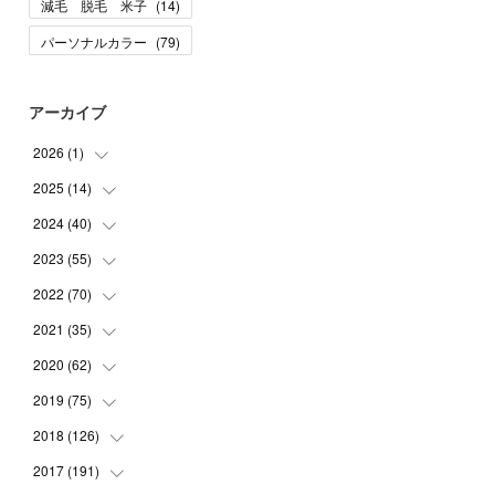
減毛 脱毛 米子
(
14
)
パーソナルカラー
(
79
)
アーカイブ
2026
(
1
)
2025
(
14
(
1
)
)
2024
(
40
(
10
)
)
(
1
)
2023
(
55
(
1
)
)
(
1
)
(
1
)
2022
(
70
(
2
)
)
(
2
)
(
3
)
(
4
)
2021
(
35
(
7
)
)
(
2
)
(
3
)
(
11
)
2020
(
62
(
5
)
)
(
7
)
(
3
)
(
8
)
(
7
)
2019
(
75
(
6
)
)
(
4
)
(
6
)
(
1
)
(
5
)
(
9
)
2018
(
126
(
1
)
)
(
3
)
(
4
)
(
3
)
(
3
)
(
7
)
(
2
)
2017
(
191
(
6
)
)