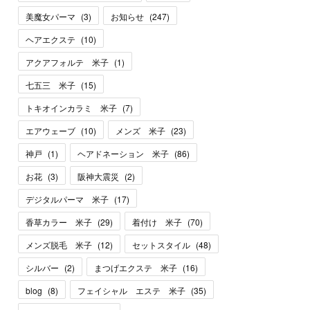
美魔女パーマ
(
3
)
お知らせ
(
247
)
ヘアエクステ
(
10
)
アクアフォルテ 米子
(
1
)
七五三 米子
(
15
)
トキオインカラミ 米子
(
7
)
エアウェーブ
(
10
)
メンズ 米子
(
23
)
神戸
(
1
)
ヘアドネーション 米子
(
86
)
お花
(
3
)
阪神大震災
(
2
)
デジタルパーマ 米子
(
17
)
香草カラー 米子
(
29
)
着付け 米子
(
70
)
メンズ脱毛 米子
(
12
)
セットスタイル
(
48
)
シルバー
(
2
)
まつげエクステ 米子
(
16
)
blog
(
8
)
フェイシャル エステ 米子
(
35
)