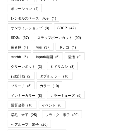
ポレーション
(
4
)
レンタルスペース 米子
(
1
)
オンラインショップ
(
3
)
SBCP
(
47
)
SDGs
(
67
)
ステップボーンカット
(
92
)
長者原
(
4
)
vos
(
37
)
キナコ
(
1
)
marbb
(
6
)
lapark農園
(
6
)
腸活
(
2
)
グリーンポット
(
3
)
ミドリムシ
(
3
)
行動計画
(
2
)
ダブルカラー
(
10
)
ブリーチ
(
5
)
カラー
(
10
)
インナーカラー
(
8
)
カラーミューズ
(
5
)
髪質改善
(
10
)
イベント
(
6
)
増毛 米子
(
25
)
フラエク 米子
(
29
)
ヘアループ 米子
(
26
)