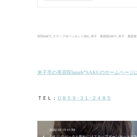
SDGs
(
67
)
ステップボーンカット
(
92
)
米子 美容院
(
467
)
米子 美容室
2022.02.15 01:59
つむじのバックル割れにはステップボーンカットと3