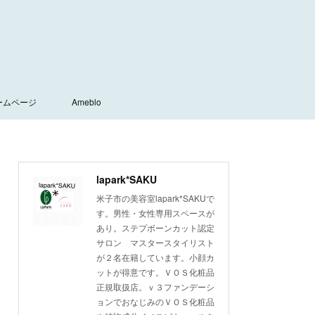
ームページ
Ameblo
lapark*SAKU
米子市の美容室lapark*SAKUで
す。男性・女性専用スペースが
あり。ステプボーンカット認定
サロン マスタースタイリスト
が２名在籍しています。小顔カ
ットが得意です。ＶＯＳ化粧品
正規取扱店。ｖ３ファンデーシ
ョンでおなじみのＶＯＳ化粧品