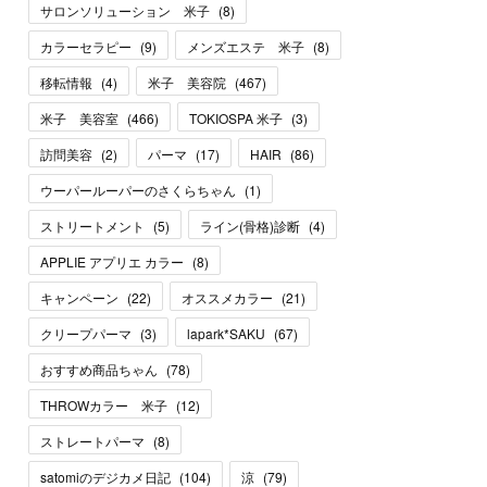
サロンソリューション 米子
(
8
)
カラーセラピー
(
9
)
メンズエステ 米子
(
8
)
移転情報
(
4
)
米子 美容院
(
467
)
米子 美容室
(
466
)
TOKIOSPA 米子
(
3
)
訪問美容
(
2
)
パーマ
(
17
)
HAIR
(
86
)
ウーパールーパーのさくらちゃん
(
1
)
ストリートメント
(
5
)
ライン(骨格)診断
(
4
)
APPLIE アプリエ カラー
(
8
)
キャンペーン
(
22
)
オススメカラー
(
21
)
クリープパーマ
(
3
)
lapark*SAKU
(
67
)
おすすめ商品ちゃん
(
78
)
THROWカラー 米子
(
12
)
ストレートパーマ
(
8
)
satomiのデジカメ日記
(
104
)
涼
(
79
)