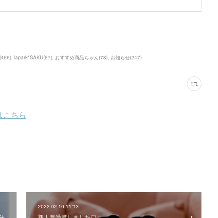
(
466
)
lapark*SAKU
(
67
)
おすすめ商品ちゃん
(
78
)
お知らせ
(
247
)
2022.02.10 11:13
分
新人賞受賞しました♡