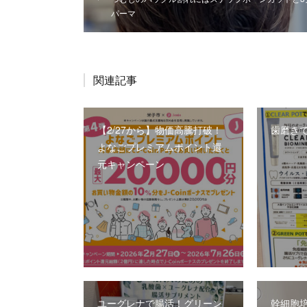
パーマ
関連記事
【2/27から】物価高騰打破！
歯磨き
よなごプレミアムポイント還
元キャンペーン
ユーグレナで腸活！グリーン
幹細胞