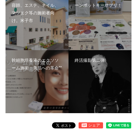
容師、エステ、ネイル、
ーンポットキーサプリ！
マツエク等の施術者向
け。米子市
幹細胞培養液のエクソソ
終活撮影第二弾!
ーム施術：美肌への革命**