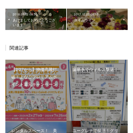
2018.01.02 08:56
2017.12.27 00:15
あけましておめでとうござ
タイムライン
います
関連記事
【2/27から】物価高騰打
歯磨きでウィルス撃退！
破！よなごプレミアムポ
イント還元キャンペーン
レンタルスペース！ 美
ユーグレナで腸活！グリ