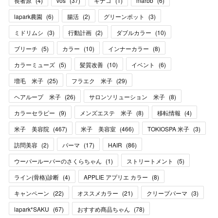
長者原
(
4
)
vos
(
37
)
キナコ
(
1
)
marbb
(
6
)
lapark農園
(
6
)
腸活
(
2
)
グリーンポット
(
3
)
ミドリムシ
(
3
)
行動計画
(
2
)
ダブルカラー
(
10
)
ブリーチ
(
5
)
カラー
(
10
)
インナーカラー
(
8
)
カラーミューズ
(
5
)
髪質改善
(
10
)
イベント
(
6
)
増毛 米子
(
25
)
フラエク 米子
(
29
)
ヘアループ 米子
(
26
)
サロンソリューション 米子
(
8
)
カラーセラピー
(
9
)
メンズエステ 米子
(
8
)
移転情報
(
4
)
米子 美容院
(
467
)
米子 美容室
(
466
)
TOKIOSPA 米子
(
3
)
訪問美容
(
2
)
パーマ
(
17
)
HAIR
(
86
)
ウーパールーパーのさくらちゃん
(
1
)
ストリートメント
(
5
)
ライン(骨格)診断
(
4
)
APPLIE アプリエ カラー
(
8
)
キャンペーン
(
22
)
オススメカラー
(
21
)
クリープパーマ
(
3
)
lapark*SAKU
(
67
)
おすすめ商品ちゃん
(
78
)