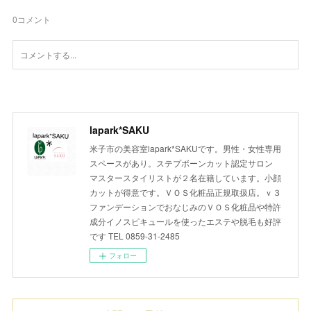
0
コメント
lapark*SAKU
米子市の美容室lapark*SAKUです。男性・女性専用
スペースがあり。ステプボーンカット認定サロン
マスタースタイリストが２名在籍しています。小顔
カットが得意です。ＶＯＳ化粧品正規取扱店。ｖ３
ファンデーションでおなじみのＶＯＳ化粧品や特許
成分イノスピキュールを使ったエステや脱毛も好評
です TEL 0859-31-2485
フォロー