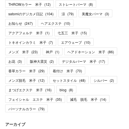
THROWカラー 米子
(
12
)
ストレートパーマ
(
8
)
satomiのデジカメ日記
(
104
)
涼
(
79
)
美魔女パーマ
(
3
)
お知らせ
(
247
)
ヘアエクステ
(
10
)
アクアフォルテ 米子
(
1
)
七五三 米子
(
15
)
トキオインカラミ 米子
(
7
)
エアウェーブ
(
10
)
メンズ 米子
(
23
)
神戸
(
1
)
ヘアドネーション 米子
(
86
)
お花
(
3
)
阪神大震災
(
2
)
デジタルパーマ 米子
(
17
)
香草カラー 米子
(
29
)
着付け 米子
(
70
)
メンズ脱毛 米子
(
12
)
セットスタイル
(
48
)
シルバー
(
2
)
まつげエクステ 米子
(
16
)
blog
(
8
)
フェイシャル エステ 米子
(
35
)
減毛 脱毛 米子
(
14
)
パーソナルカラー
(
79
)
アーカイブ