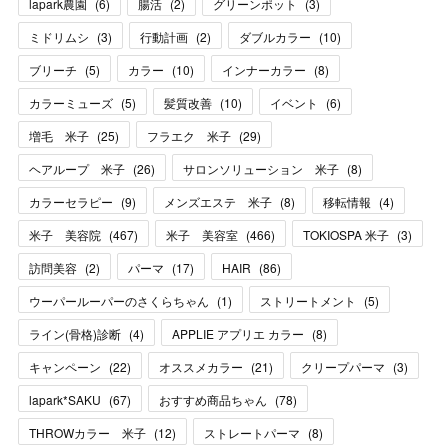
lapark農園
(
6
)
腸活
(
2
)
グリーンポット
(
3
)
ミドリムシ
(
3
)
行動計画
(
2
)
ダブルカラー
(
10
)
ブリーチ
(
5
)
カラー
(
10
)
インナーカラー
(
8
)
カラーミューズ
(
5
)
髪質改善
(
10
)
イベント
(
6
)
増毛 米子
(
25
)
フラエク 米子
(
29
)
ヘアループ 米子
(
26
)
サロンソリューション 米子
(
8
)
カラーセラピー
(
9
)
メンズエステ 米子
(
8
)
移転情報
(
4
)
米子 美容院
(
467
)
米子 美容室
(
466
)
TOKIOSPA 米子
(
3
)
訪問美容
(
2
)
パーマ
(
17
)
HAIR
(
86
)
ウーパールーパーのさくらちゃん
(
1
)
ストリートメント
(
5
)
ライン(骨格)診断
(
4
)
APPLIE アプリエ カラー
(
8
)
キャンペーン
(
22
)
オススメカラー
(
21
)
クリープパーマ
(
3
)
lapark*SAKU
(
67
)
おすすめ商品ちゃん
(
78
)
THROWカラー 米子
(
12
)
ストレートパーマ
(
8
)