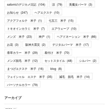
satomiのデジカメ日記
(
104
)
涼
(
79
)
美魔女パーマ
(
3
)
お知らせ
(
247
)
ヘアエクステ
(
10
)
アクアフォルテ 米子
(
1
)
七五三 米子
(
15
)
トキオインカラミ 米子
(
7
)
エアウェーブ
(
10
)
メンズ 米子
(
23
)
神戸
(
1
)
ヘアドネーション 米子
(
86
)
お花
(
3
)
阪神大震災
(
2
)
デジタルパーマ 米子
(
17
)
香草カラー 米子
(
29
)
着付け 米子
(
70
)
メンズ脱毛 米子
(
12
)
セットスタイル
(
48
)
シルバー
(
2
)
まつげエクステ 米子
(
16
)
blog
(
8
)
フェイシャル エステ 米子
(
35
)
減毛 脱毛 米子
(
14
)
パーソナルカラー
(
79
)
アーカイブ