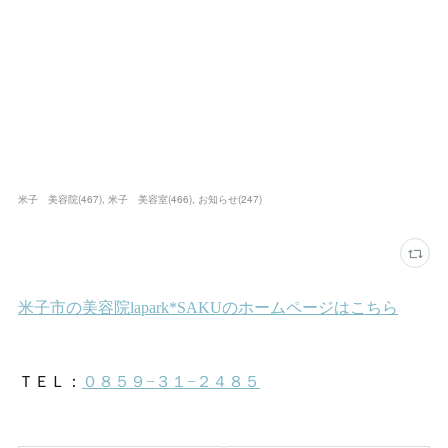
米子 美容院
(
467
)
米子 美容室
(
466
)
お知らせ
(
247
)