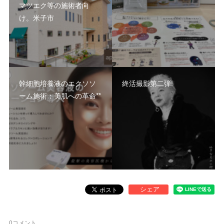
マツエク等の施術者向
け。米子市
幹細胞培養液のエクソソ
終活撮影第二弾!
ーム施術：美肌への革命**
0
コメント