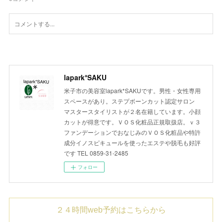
lapark*SAKU
米子市の美容室lapark*SAKUです。男性・女性専用
スペースがあり。ステプボーンカット認定サロン
マスタースタイリストが２名在籍しています。小顔
カットが得意です。ＶＯＳ化粧品正規取扱店。ｖ３
ファンデーションでおなじみのＶＯＳ化粧品や特許
成分イノスピキュールを使ったエステや脱毛も好評
です TEL 0859-31-2485
フォロー
２４時間web予約はこちらから