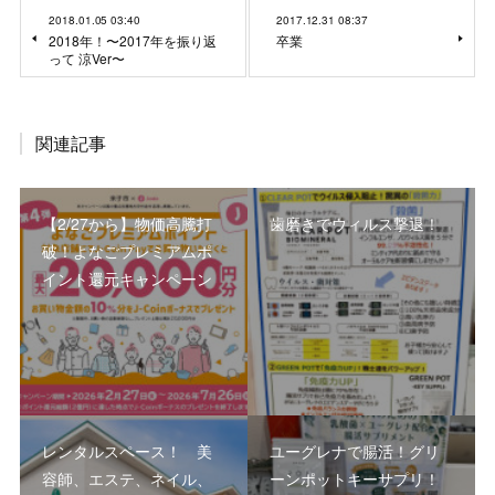
2018.01.05 03:40
2017.12.31 08:37
2018年！〜2017年を振り返
卒業
って 涼Ver〜
関連記事
【2/27から】物価高騰打
歯磨きでウィルス撃退！
破！よなごプレミアムポ
イント還元キャンペーン
レンタルスペース！ 美
ユーグレナで腸活！グリ
容師、エステ、ネイル、
ーンポットキーサプリ！