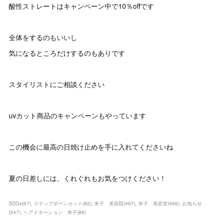
酸性ストレートはキャンペーン中で10％offです
全体をするのもいいし
気になるところだけするのもありです
スタイリストにご相談ください
uvカット商品のキャンペーンもやっています
この機会に最高の日焼け止めを手に入れてくださいね
夏の日差しには、くれぐれもお気をつけください！
SDGs
(
67
)
ステップボーンカット
(
92
)
米子 美容院
(
467
)
米子 美容室
(
466
)
お知らせ
(
247
)
ヘアドネーション 米子
(
86
)