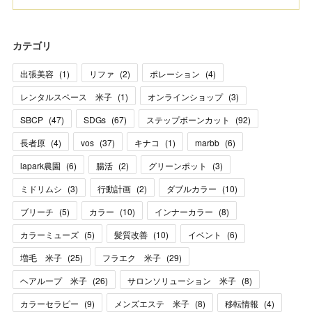
カテゴリ
出張美容
(
1
)
リファ
(
2
)
ポレーション
(
4
)
レンタルスペース 米子
(
1
)
オンラインショップ
(
3
)
SBCP
(
47
)
SDGs
(
67
)
ステップボーンカット
(
92
)
長者原
(
4
)
vos
(
37
)
キナコ
(
1
)
marbb
(
6
)
lapark農園
(
6
)
腸活
(
2
)
グリーンポット
(
3
)
ミドリムシ
(
3
)
行動計画
(
2
)
ダブルカラー
(
10
)
ブリーチ
(
5
)
カラー
(
10
)
インナーカラー
(
8
)
カラーミューズ
(
5
)
髪質改善
(
10
)
イベント
(
6
)
増毛 米子
(
25
)
フラエク 米子
(
29
)
ヘアループ 米子
(
26
)
サロンソリューション 米子
(
8
)
カラーセラピー
(
9
)
メンズエステ 米子
(
8
)
移転情報
(
4
)