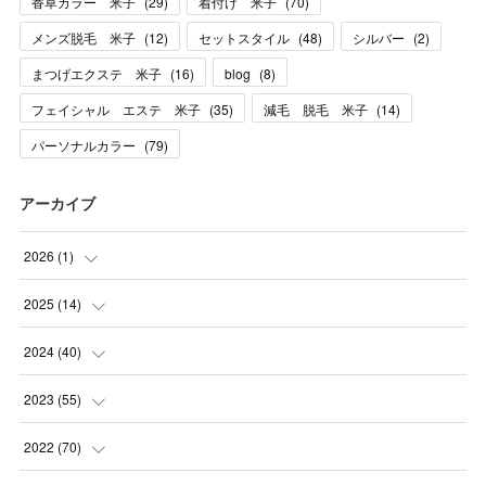
香草カラー 米子
(
29
)
着付け 米子
(
70
)
メンズ脱毛 米子
(
12
)
セットスタイル
(
48
)
シルバー
(
2
)
まつげエクステ 米子
(
16
)
blog
(
8
)
フェイシャル エステ 米子
(
35
)
減毛 脱毛 米子
(
14
)
パーソナルカラー
(
79
)
アーカイブ
2026
(
1
)
(
1
)
2025
(
14
)
(
10
)
2024
(
40
)
(
1
)
(
1
)
2023
(
55
)
(
1
)
(
1
)
(
2
)
2022
(
70
)