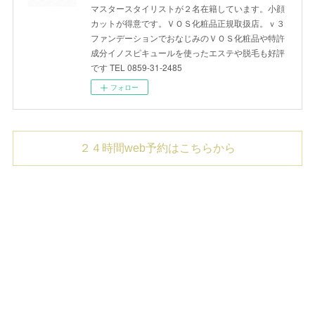
マスタースタイリストが２名在籍しています。小顔
カットが得意です。ＶＯＳ化粧品正規取扱店。ｖ３
ファンデーションでおなじみのＶＯＳ化粧品や特許
成分イノスピキュールを使ったエステや脱毛も好評
です TEL 0859-31-2485
フォロー
２４時間web予約はこちらから