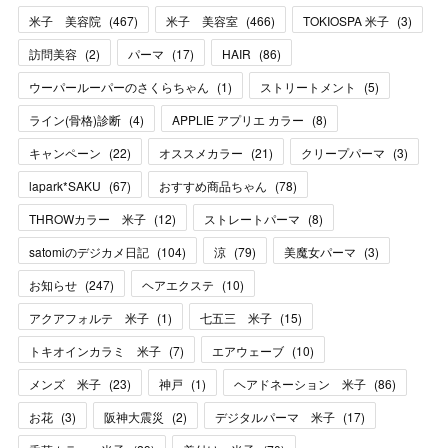
米子 美容院
(
467
)
米子 美容室
(
466
)
TOKIOSPA 米子
(
3
)
訪問美容
(
2
)
パーマ
(
17
)
HAIR
(
86
)
ウーパールーパーのさくらちゃん
(
1
)
ストリートメント
(
5
)
ライン(骨格)診断
(
4
)
APPLIE アプリエ カラー
(
8
)
キャンペーン
(
22
)
オススメカラー
(
21
)
クリープパーマ
(
3
)
lapark*SAKU
(
67
)
おすすめ商品ちゃん
(
78
)
THROWカラー 米子
(
12
)
ストレートパーマ
(
8
)
satomiのデジカメ日記
(
104
)
涼
(
79
)
美魔女パーマ
(
3
)
お知らせ
(
247
)
ヘアエクステ
(
10
)
アクアフォルテ 米子
(
1
)
七五三 米子
(
15
)
トキオインカラミ 米子
(
7
)
エアウェーブ
(
10
)
メンズ 米子
(
23
)
神戸
(
1
)
ヘアドネーション 米子
(
86
)
お花
(
3
)
阪神大震災
(
2
)
デジタルパーマ 米子
(
17
)