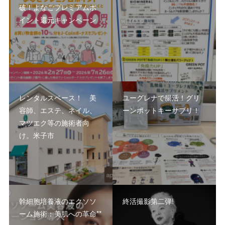
破！よなごプレミアムポ
イント還元キャンペーン
レンタルスペース！ 美
ユーグレナで腸活！グリ
容師、エステ、ネイル、
ーンポットキーサプリ！
マツエク等の施術者向
け。米子市
幹細胞培養液のエクソソ
終活撮影第二弾!
ーム施術：美肌への革命**