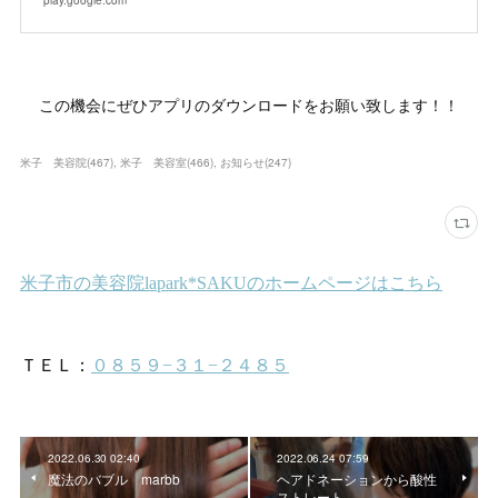
この機会にぜひアプリのダウンロードをお願い致します！！
米子 美容院
(
467
)
米子 美容室
(
466
)
お知らせ
(
247
)
2022.06.30 02:40
2022.06.24 07:59
魔法のバブル marbb
ヘアドネーションから酸性
ストレート