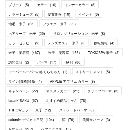
ブリーチ
(
5
)
カラー
(
10
)
インナーカラー
(
8
)
カラーミューズ
(
5
)
髪質改善
(
10
)
イベント
(
6
)
増毛 米子
(
25
)
フラエク 米子
(
29
)
ヘアループ 米子
(
26
)
サロンソリューション 米子
(
8
)
カラーセラピー
(
9
)
メンズエステ 米子
(
8
)
移転情報
(
4
)
米子 美容院
(
467
)
米子 美容室
(
466
)
TOKIOSPA 米子
(
3
)
訪問美容
(
2
)
パーマ
(
17
)
HAIR
(
86
)
ウーパールーパーのさくらちゃん
(
1
)
ストリートメント
(
5
)
ライン(骨格)診断
(
4
)
APPLIE アプリエ カラー
(
8
)
キャンペーン
(
22
)
オススメカラー
(
21
)
クリープパーマ
(
3
)
lapark*SAKU
(
67
)
おすすめ商品ちゃん
(
78
)
THROWカラー 米子
(
12
)
ストレートパーマ
(
8
)
satomiのデジカメ日記
(
104
)
涼
(
79
)
美魔女パーマ
(
3
)
お知らせ
(
247
)
ヘアエクステ
(
10
)