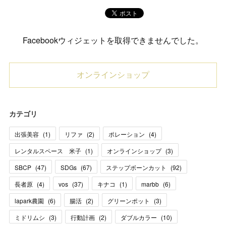
Facebookウィジェットを取得できませんでした。
オンラインショップ
カテゴリ
出張美容
(
1
)
リファ
(
2
)
ポレーション
(
4
)
レンタルスペース 米子
(
1
)
オンラインショップ
(
3
)
SBCP
(
47
)
SDGs
(
67
)
ステップボーンカット
(
92
)
長者原
(
4
)
vos
(
37
)
キナコ
(
1
)
marbb
(
6
)
lapark農園
(
6
)
腸活
(
2
)
グリーンポット
(
3
)
ミドリムシ
(
3
)
行動計画
(
2
)
ダブルカラー
(
10
)