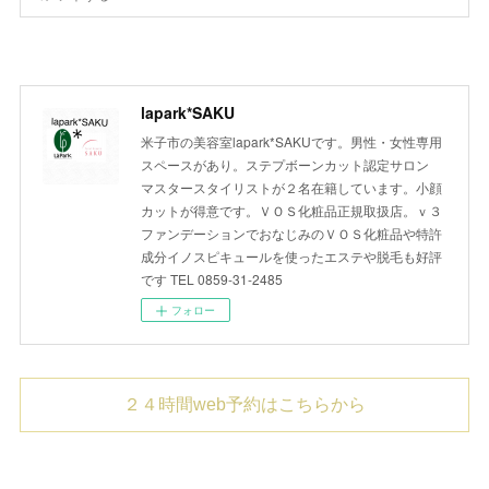
lapark*SAKU
米子市の美容室lapark*SAKUです。男性・女性専用
スペースがあり。ステプボーンカット認定サロン
マスタースタイリストが２名在籍しています。小顔
カットが得意です。ＶＯＳ化粧品正規取扱店。ｖ３
ファンデーションでおなじみのＶＯＳ化粧品や特許
成分イノスピキュールを使ったエステや脱毛も好評
です TEL 0859-31-2485
フォロー
２４時間web予約はこちらから