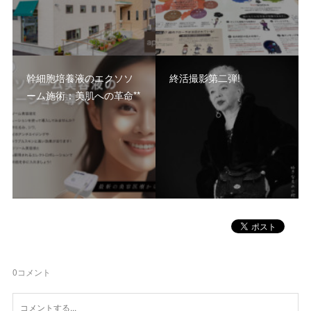
幹細胞培養液のエクソソ
終活撮影第二弾!
ーム施術：美肌への革命**
0
コメント