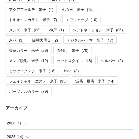
アクアフォルテ 米子
(
1
)
七五三 米子
(
15
)
トキオインカラミ 米子
(
7
)
エアウェーブ
(
10
)
メンズ 米子
(
23
)
神戸
(
1
)
ヘアドネーション 米子
(
86
)
お花
(
3
)
阪神大震災
(
2
)
デジタルパーマ 米子
(
17
)
香草カラー 米子
(
29
)
着付け 米子
(
70
)
メンズ脱毛 米子
(
12
)
セットスタイル
(
48
)
シルバー
(
2
)
まつげエクステ 米子
(
16
)
blog
(
8
)
フェイシャル エステ 米子
(
35
)
減毛 脱毛 米子
(
14
)
パーソナルカラー
(
79
)
アーカイブ
2026
(
1
)
(
1
)
2025
(
14
)