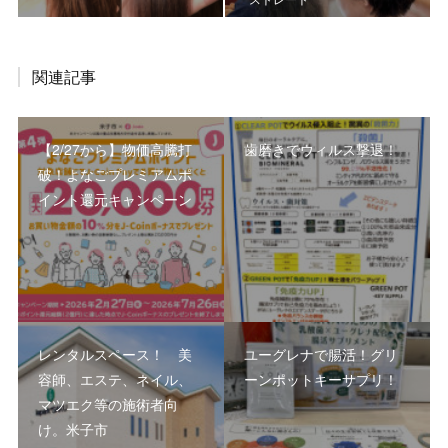
関連記事
【2/27から】物価高騰打
歯磨きでウィルス撃退！
破！よなごプレミアムポ
イント還元キャンペーン
レンタルスペース！ 美
ユーグレナで腸活！グリ
容師、エステ、ネイル、
ーンポットキーサプリ！
マツエク等の施術者向
け。米子市