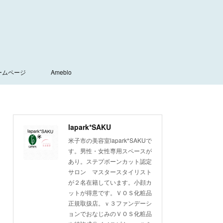
ームページ
Ameblo
lapark*SAKU
米子市の美容室lapark*SAKUで
す。男性・女性専用スペースが
あり。ステプボーンカット認定
サロン マスタースタイリスト
が２名在籍しています。小顔カ
ットが得意です。ＶＯＳ化粧品
正規取扱店。ｖ３ファンデーシ
ョンでおなじみのＶＯＳ化粧品