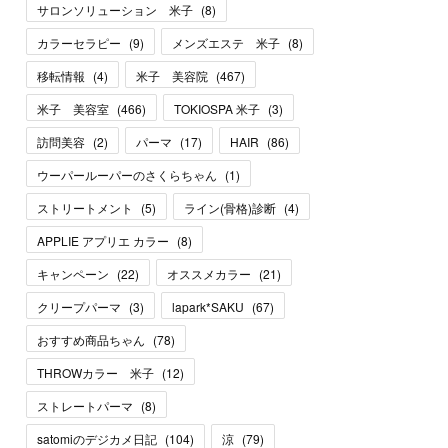
サロンソリューション 米子
(
8
)
カラーセラピー
(
9
)
メンズエステ 米子
(
8
)
移転情報
(
4
)
米子 美容院
(
467
)
米子 美容室
(
466
)
TOKIOSPA 米子
(
3
)
訪問美容
(
2
)
パーマ
(
17
)
HAIR
(
86
)
ウーパールーパーのさくらちゃん
(
1
)
ストリートメント
(
5
)
ライン(骨格)診断
(
4
)
APPLIE アプリエ カラー
(
8
)
キャンペーン
(
22
)
オススメカラー
(
21
)
クリープパーマ
(
3
)
lapark*SAKU
(
67
)
おすすめ商品ちゃん
(
78
)
THROWカラー 米子
(
12
)
ストレートパーマ
(
8
)
satomiのデジカメ日記
(
104
)
涼
(
79
)