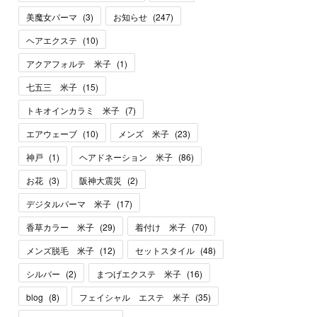
美魔女パーマ
(
3
)
お知らせ
(
247
)
ヘアエクステ
(
10
)
アクアフォルテ 米子
(
1
)
七五三 米子
(
15
)
トキオインカラミ 米子
(
7
)
エアウェーブ
(
10
)
メンズ 米子
(
23
)
神戸
(
1
)
ヘアドネーション 米子
(
86
)
お花
(
3
)
阪神大震災
(
2
)
デジタルパーマ 米子
(
17
)
香草カラー 米子
(
29
)
着付け 米子
(
70
)
メンズ脱毛 米子
(
12
)
セットスタイル
(
48
)
シルバー
(
2
)
まつげエクステ 米子
(
16
)
blog
(
8
)
フェイシャル エステ 米子
(
35
)