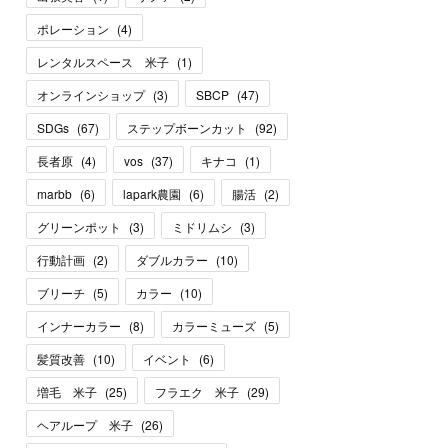
ポレーション
(
4
)
レンタルスペース 米子
(
1
)
オンラインショップ
(
3
)
SBCP
(
47
)
SDGs
(
67
)
ステップボーンカット
(
92
)
長者原
(
4
)
vos
(
37
)
キナコ
(
1
)
marbb
(
6
)
lapark農園
(
6
)
腸活
(
2
)
グリーンポット
(
3
)
ミドリムシ
(
3
)
行動計画
(
2
)
ダブルカラー
(
10
)
ブリーチ
(
5
)
カラー
(
10
)
インナーカラー
(
8
)
カラーミューズ
(
5
)
髪質改善
(
10
)
イベント
(
6
)
増毛 米子
(
25
)
フラエク 米子
(
29
)
ヘアループ 米子
(
26
)