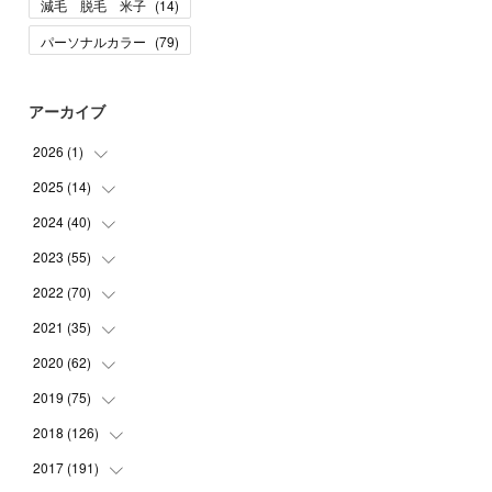
減毛 脱毛 米子
(
14
)
パーソナルカラー
(
79
)
アーカイブ
2026
(
1
)
2025
(
14
(
1
)
)
2024
(
40
(
10
)
)
(
1
)
2023
(
55
(
1
)
)
(
1
)
(
1
)
2022
(
70
(
2
)
)
(
2
)
(
3
)
(
4
)
2021
(
35
(
7
)
)
(
2
)
(
3
)
(
11
)
2020
(
62
(
5
)
)
(
7
)
(
3
)
(
8
)
(
7
)
2019
(
75
(
6
)
)
(
4
)
(
6
)
(
1
)
(
5
)
(
9
)
2018
(
126
(
1
)
)
(
3
)
(
4
)
(
3
)
(
3
)
(
7
)
(
2
)
2017
(
191
(
6
)
)