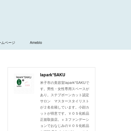
ームページ
Ameblo
lapark*SAKU
米子市の美容室lapark*SAKUで
す。男性・女性専用スペースが
あり。ステプボーンカット認定
サロン マスタースタイリスト
が２名在籍しています。小顔カ
ットが得意です。ＶＯＳ化粧品
正規取扱店。ｖ３ファンデーシ
ョンでおなじみのＶＯＳ化粧品