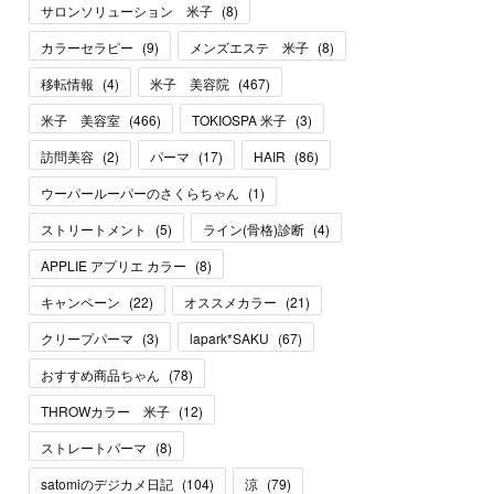
サロンソリューション 米子
(
8
)
カラーセラピー
(
9
)
メンズエステ 米子
(
8
)
移転情報
(
4
)
米子 美容院
(
467
)
米子 美容室
(
466
)
TOKIOSPA 米子
(
3
)
訪問美容
(
2
)
パーマ
(
17
)
HAIR
(
86
)
ウーパールーパーのさくらちゃん
(
1
)
ストリートメント
(
5
)
ライン(骨格)診断
(
4
)
APPLIE アプリエ カラー
(
8
)
キャンペーン
(
22
)
オススメカラー
(
21
)
クリープパーマ
(
3
)
lapark*SAKU
(
67
)
おすすめ商品ちゃん
(
78
)
THROWカラー 米子
(
12
)
ストレートパーマ
(
8
)
satomiのデジカメ日記
(
104
)
涼
(
79
)