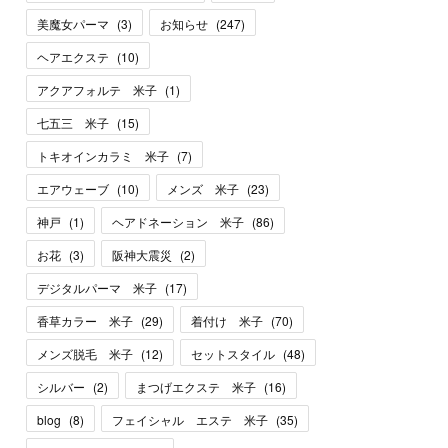
美魔女パーマ
(
3
)
お知らせ
(
247
)
ヘアエクステ
(
10
)
アクアフォルテ 米子
(
1
)
七五三 米子
(
15
)
トキオインカラミ 米子
(
7
)
エアウェーブ
(
10
)
メンズ 米子
(
23
)
神戸
(
1
)
ヘアドネーション 米子
(
86
)
お花
(
3
)
阪神大震災
(
2
)
デジタルパーマ 米子
(
17
)
香草カラー 米子
(
29
)
着付け 米子
(
70
)
メンズ脱毛 米子
(
12
)
セットスタイル
(
48
)
シルバー
(
2
)
まつげエクステ 米子
(
16
)
blog
(
8
)
フェイシャル エステ 米子
(
35
)