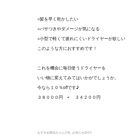
○髪を早く乾かしたい
○パサつきやダメージが気になる
○小型で軽くて疲れにくいドライヤーが欲しい
このような方におすすめです！
これを機会に毎日使うドライヤーを
いい物に変えてみてはいかがでしょうか。
今なら１０％offです♪
３８０００円 ⇨ ３４２００円
おすすめ商品ちゃん
(
78
)
お知らせ
(
247
)