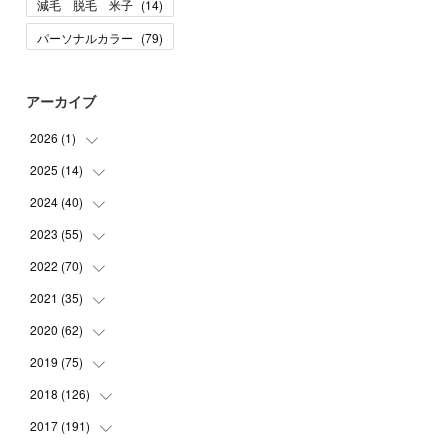
減毛 脱毛 米子
(
14
)
パーソナルカラー
(
79
)
アーカイブ
2026
(
1
)
2025
(
14
(
1
)
)
2024
(
40
(
10
)
)
(
1
)
2023
(
55
(
1
)
)
(
1
)
(
1
)
2022
(
70
(
2
)
)
(
2
)
(
3
)
(
4
)
2021
(
35
(
7
)
)
(
2
)
(
3
)
(
11
)
2020
(
62
(
5
)
)
(
7
)
(
3
)
(
8
)
(
7
)
2019
(
75
(
6
)
)
(
4
)
(
6
)
(
1
)
(
5
)
(
9
)
2018
(
126
(
1
)
)
(
3
)
(
4
)
(
3
)
(
3
)
(
7
)
(
2
)
2017
(
191
(
6
)
)