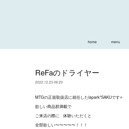
home
menu
ReFaのドライヤー
2022.12.23 06:20
MTGの正規取扱店に就任したlapark*SAKUです⭐️
欲しい商品群満載で
ご来店の際に 体験いただくと
全部欲しい〜〜〜〜〜！！！