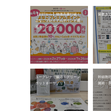
【2/27から】物価高騰打破！
歯磨き
よなごプレミアムポイント還
元キャンペーン
ユーグレナで腸活！グリーン
幹細胞
ポットキーサプリ！
施術：美