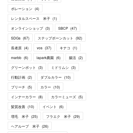
ポレーション
(
4
)
レンタルスペース 米子
(
1
)
オンラインショップ
(
3
)
SBCP
(
47
)
SDGs
(
67
)
ステップボーンカット
(
92
)
長者原
(
4
)
vos
(
37
)
キナコ
(
1
)
marbb
(
6
)
lapark農園
(
6
)
腸活
(
2
)
グリーンポット
(
3
)
ミドリムシ
(
3
)
行動計画
(
2
)
ダブルカラー
(
10
)
ブリーチ
(
5
)
カラー
(
10
)
インナーカラー
(
8
)
カラーミューズ
(
5
)
髪質改善
(
10
)
イベント
(
6
)
増毛 米子
(
25
)
フラエク 米子
(
29
)
ヘアループ 米子
(
26
)