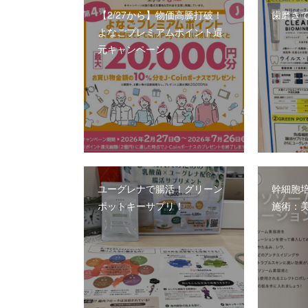
【2/27から】物価高騰打破！
歯磨き
よなごプレミアムポイント還
元キャンペーン
ユーグレナで腸活！グリーン
幹細胞
ポットキーサプリ！
施術：美