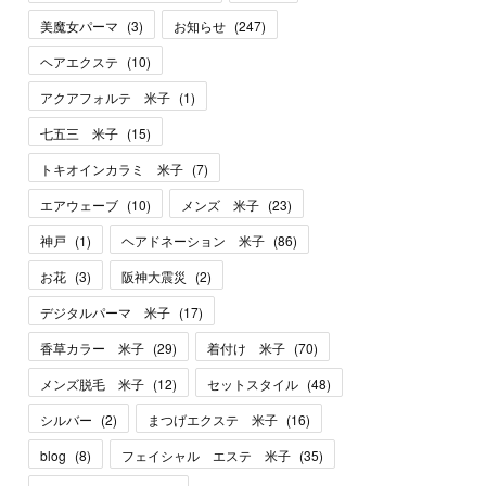
美魔女パーマ
(
3
)
お知らせ
(
247
)
ヘアエクステ
(
10
)
アクアフォルテ 米子
(
1
)
七五三 米子
(
15
)
トキオインカラミ 米子
(
7
)
エアウェーブ
(
10
)
メンズ 米子
(
23
)
神戸
(
1
)
ヘアドネーション 米子
(
86
)
お花
(
3
)
阪神大震災
(
2
)
デジタルパーマ 米子
(
17
)
香草カラー 米子
(
29
)
着付け 米子
(
70
)
メンズ脱毛 米子
(
12
)
セットスタイル
(
48
)
シルバー
(
2
)
まつげエクステ 米子
(
16
)
blog
(
8
)
フェイシャル エステ 米子
(
35
)