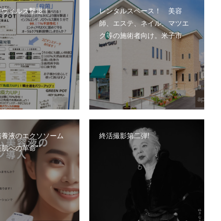
でウィルス撃退！
レンタルスペース！ 美容
師、エステ、ネイル、マツエ
ク等の施術者向け。米子市
培養液のエクソソーム
終活撮影第二弾!
肌への革命**