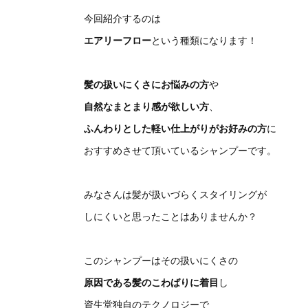
今回紹介するのは
エアリーフロー
という種類になります！
髪の扱いにくさにお悩みの方
や
自然なまとまり感が欲しい方
、
ふんわりとした軽い仕上がりがお好みの方
に
おすすめさせて頂いているシャンプーです。
みなさんは髪が扱いづらくスタイリングが
しにくいと思ったことはありませんか？
このシャンプーはその扱いにくさの
原因である髪のこわばりに着目
し
資生堂独自のテクノロジーで