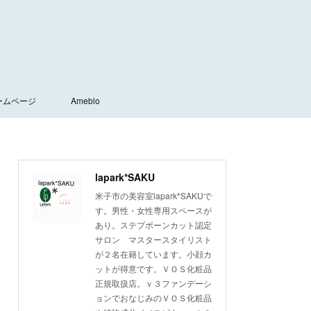
ームページ
Ameblo
lapark*SAKU
米子市の美容室lapark*SAKUで
す。男性・女性専用スペースが
あり。ステプボーンカット認定
サロン マスタースタイリスト
が２名在籍しています。小顔カ
ットが得意です。ＶＯＳ化粧品
正規取扱店。ｖ３ファンデーシ
ョンでおなじみのＶＯＳ化粧品