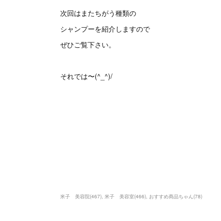
次回はまたちがう種類の
シャンプーを紹介しますので
ぜひご覧下さい。
それでは〜(^_^)/
米子 美容院
(
467
)
米子 美容室
(
466
)
おすすめ商品ちゃん
(
78
)