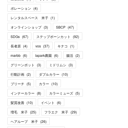
ポレーション
(
4
)
レンタルスペース 米子
(
1
)
オンラインショップ
(
3
)
SBCP
(
47
)
SDGs
(
67
)
ステップボーンカット
(
92
)
長者原
(
4
)
vos
(
37
)
キナコ
(
1
)
marbb
(
6
)
lapark農園
(
6
)
腸活
(
2
)
グリーンポット
(
3
)
ミドリムシ
(
3
)
行動計画
(
2
)
ダブルカラー
(
10
)
ブリーチ
(
5
)
カラー
(
10
)
インナーカラー
(
8
)
カラーミューズ
(
5
)
髪質改善
(
10
)
イベント
(
6
)
増毛 米子
(
25
)
フラエク 米子
(
29
)
ヘアループ 米子
(
26
)