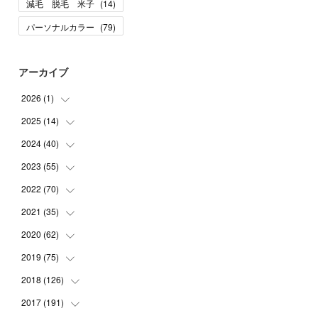
減毛 脱毛 米子
(
14
)
パーソナルカラー
(
79
)
アーカイブ
2026
(
1
)
2025
(
14
(
1
)
)
2024
(
40
(
10
)
)
(
1
)
2023
(
55
(
1
)
)
(
1
)
(
1
)
2022
(
70
(
2
)
)
(
2
)
(
3
)
(
4
)
2021
(
35
(
7
)
)
(
2
)
(
3
)
(
11
)
2020
(
62
(
5
)
)
(
7
)
(
3
)
(
8
)
(
7
)
2019
(
75
(
6
)
)
(
4
)
(
6
)
(
1
)
(
5
)
(
9
)
2018
(
126
(
1
)
)
(
3
)
(
4
)
(
3
)
(
3
)
(
7
)
(
2
)
2017
(
191
(
6
)
)