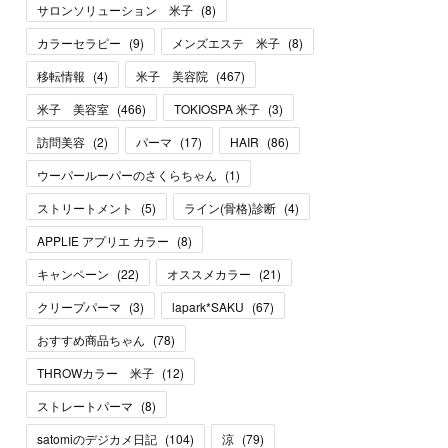
サロンソリューション 米子
(
8
)
カラーセラピー
(
9
)
メンズエステ 米子
(
8
)
移転情報
(
4
)
米子 美容院
(
467
)
米子 美容室
(
466
)
TOKIOSPA 米子
(
3
)
訪問美容
(
2
)
パーマ
(
17
)
HAIR
(
86
)
ウーパールーパーのさくらちゃん
(
1
)
ストリートメント
(
5
)
ライン(骨格)診断
(
4
)
APPLIE アプリエ カラー
(
8
)
キャンペーン
(
22
)
オススメカラー
(
21
)
クリープパーマ
(
3
)
lapark*SAKU
(
67
)
おすすめ商品ちゃん
(
78
)
THROWカラー 米子
(
12
)
ストレートパーマ
(
8
)
satomiのデジカメ日記
(
104
)
涼
(
79
)