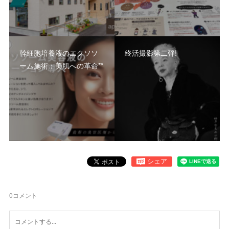
幹細胞培養液のエクソソ
終活撮影第二弾!
ーム施術：美肌への革命**
0
コメント