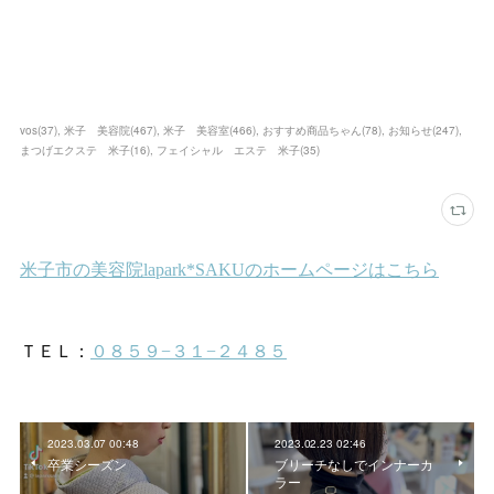
vos
(
37
)
米子 美容院
(
467
)
米子 美容室
(
466
)
おすすめ商品ちゃん
(
78
)
お知らせ
(
247
)
まつげエクステ 米子
(
16
)
フェイシャル エステ 米子
(
35
)
2023.03.07 00:48
2023.02.23 02:46
卒業シーズン
ブリーチなしでインナーカ
ラー