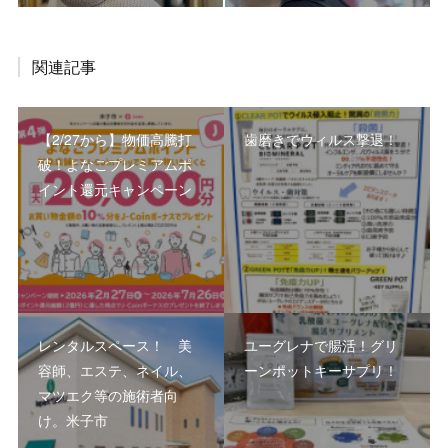
関連記事
【2/27から】物価高騰打
歯磨きでウィルス撃退！
破！よなごプレミアムポ
イント還元キャンペーン
レンタルスペース！ 美
ユーグレナで腸活！グリ
容師、エステ、ネイル、
ーンポットキーサプリ！
マツエク等の施術者向
け。米子市