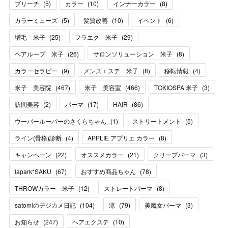
ブリーチ
(
5
)
カラー
(
10
)
インナーカラー
(
8
)
カラーミューズ
(
5
)
髪質改善
(
10
)
イベント
(
6
)
増毛 米子
(
25
)
フラエク 米子
(
29
)
ヘアループ 米子
(
26
)
サロンソリューション 米子
(
8
)
カラーセラピー
(
9
)
メンズエステ 米子
(
8
)
移転情報
(
4
)
米子 美容院
(
467
)
米子 美容室
(
466
)
TOKIOSPA 米子
(
3
)
訪問美容
(
2
)
パーマ
(
17
)
HAIR
(
86
)
ウーパールーパーのさくらちゃん
(
1
)
ストリートメント
(
5
)
ライン(骨格)診断
(
4
)
APPLIE アプリエ カラー
(
8
)
キャンペーン
(
22
)
オススメカラー
(
21
)
クリープパーマ
(
3
)
lapark*SAKU
(
67
)
おすすめ商品ちゃん
(
78
)
THROWカラー 米子
(
12
)
ストレートパーマ
(
8
)
satomiのデジカメ日記
(
104
)
涼
(
79
)
美魔女パーマ
(
3
)
お知らせ
(
247
)
ヘアエクステ
(
10
)