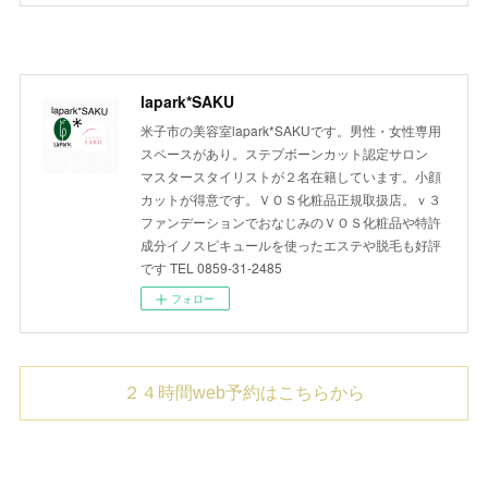
lapark*SAKU
米子市の美容室lapark*SAKUです。男性・女性専用
スペースがあり。ステプボーンカット認定サロン
マスタースタイリストが２名在籍しています。小顔
カットが得意です。ＶＯＳ化粧品正規取扱店。ｖ３
ファンデーションでおなじみのＶＯＳ化粧品や特許
成分イノスピキュールを使ったエステや脱毛も好評
です TEL 0859-31-2485
フォロー
２４時間web予約はこちらから