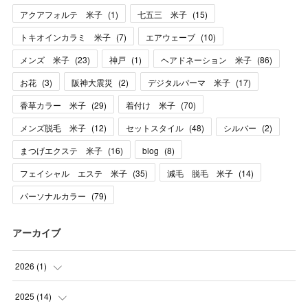
アクアフォルテ 米子
(
1
)
七五三 米子
(
15
)
トキオインカラミ 米子
(
7
)
エアウェーブ
(
10
)
メンズ 米子
(
23
)
神戸
(
1
)
ヘアドネーション 米子
(
86
)
お花
(
3
)
阪神大震災
(
2
)
デジタルパーマ 米子
(
17
)
香草カラー 米子
(
29
)
着付け 米子
(
70
)
メンズ脱毛 米子
(
12
)
セットスタイル
(
48
)
シルバー
(
2
)
まつげエクステ 米子
(
16
)
blog
(
8
)
フェイシャル エステ 米子
(
35
)
減毛 脱毛 米子
(
14
)
パーソナルカラー
(
79
)
アーカイブ
2026
(
1
)
(
1
)
2025
(
14
)