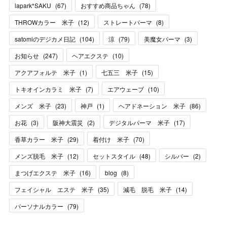
lapark*SAKU
(
67
)
おすすめ商品ちゃん
(
78
)
THROWカラー 米子
(
12
)
ストレートパーマ
(
8
)
satomiのデジカメ日記
(
104
)
涼
(
79
)
美魔女パーマ
(
3
)
お知らせ
(
247
)
ヘアエクステ
(
10
)
アクアフォルテ 米子
(
1
)
七五三 米子
(
15
)
トキオインカラミ 米子
(
7
)
エアウェーブ
(
10
)
メンズ 米子
(
23
)
神戸
(
1
)
ヘアドネーション 米子
(
86
)
お花
(
3
)
阪神大震災
(
2
)
デジタルパーマ 米子
(
17
)
香草カラー 米子
(
29
)
着付け 米子
(
70
)
メンズ脱毛 米子
(
12
)
セットスタイル
(
48
)
シルバー
(
2
)
まつげエクステ 米子
(
16
)
blog
(
8
)
フェイシャル エステ 米子
(
35
)
減毛 脱毛 米子
(
14
)
パーソナルカラー
(
79
)