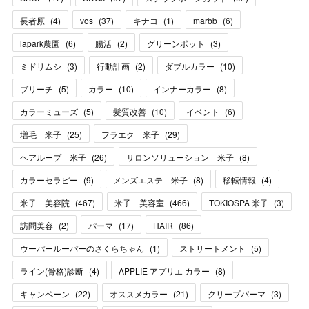
長者原
(
4
)
vos
(
37
)
キナコ
(
1
)
marbb
(
6
)
lapark農園
(
6
)
腸活
(
2
)
グリーンポット
(
3
)
ミドリムシ
(
3
)
行動計画
(
2
)
ダブルカラー
(
10
)
ブリーチ
(
5
)
カラー
(
10
)
インナーカラー
(
8
)
カラーミューズ
(
5
)
髪質改善
(
10
)
イベント
(
6
)
増毛 米子
(
25
)
フラエク 米子
(
29
)
ヘアループ 米子
(
26
)
サロンソリューション 米子
(
8
)
カラーセラピー
(
9
)
メンズエステ 米子
(
8
)
移転情報
(
4
)
米子 美容院
(
467
)
米子 美容室
(
466
)
TOKIOSPA 米子
(
3
)
訪問美容
(
2
)
パーマ
(
17
)
HAIR
(
86
)
ウーパールーパーのさくらちゃん
(
1
)
ストリートメント
(
5
)
ライン(骨格)診断
(
4
)
APPLIE アプリエ カラー
(
8
)
キャンペーン
(
22
)
オススメカラー
(
21
)
クリープパーマ
(
3
)