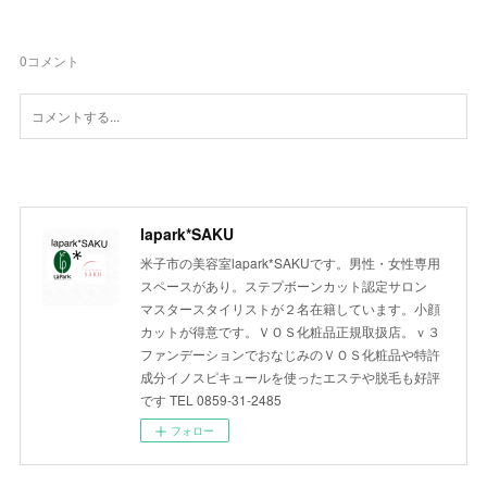
0
コメント
lapark*SAKU
米子市の美容室lapark*SAKUです。男性・女性専用
スペースがあり。ステプボーンカット認定サロン
マスタースタイリストが２名在籍しています。小顔
カットが得意です。ＶＯＳ化粧品正規取扱店。ｖ３
ファンデーションでおなじみのＶＯＳ化粧品や特許
成分イノスピキュールを使ったエステや脱毛も好評
です TEL 0859-31-2485
フォロー