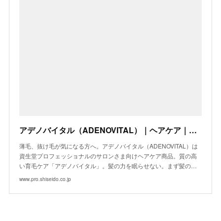
アデノバイタル（ADENOVITAL）｜ヘアケア｜資生堂プロフェッショナル
薄毛、抜け毛が気になる方へ。アデノバイタル（ADENOVITAL）は
資生堂プロフェッショナルのサロンさま向けヘアケア商品。質の高
い育毛ケア「アデノバイタル」。髪の力を眠らせない。まず髪の…
www.pro.shiseido.co.jp