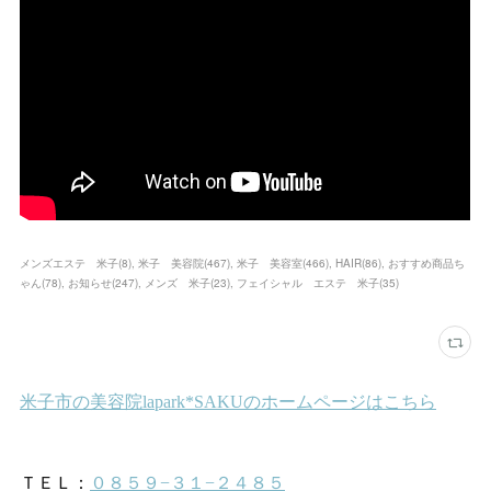
メンズエステ 米子
(
8
)
米子 美容院
(
467
)
米子 美容室
(
466
)
HAIR
(
86
)
おすすめ商品ち
ゃん
(
78
)
お知らせ
(
247
)
メンズ 米子
(
23
)
フェイシャル エステ 米子
(
35
)