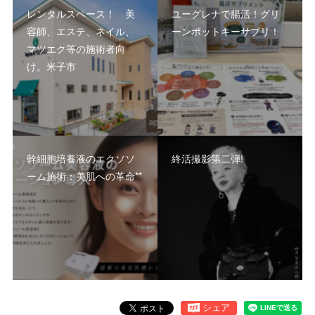
レンタルスペース！ 美
ユーグレナで腸活！グリ
容師、エステ、ネイル、
ーンポットキーサプリ！
マツエク等の施術者向
け。米子市
幹細胞培養液のエクソソ
終活撮影第二弾!
ーム施術：美肌への革命**