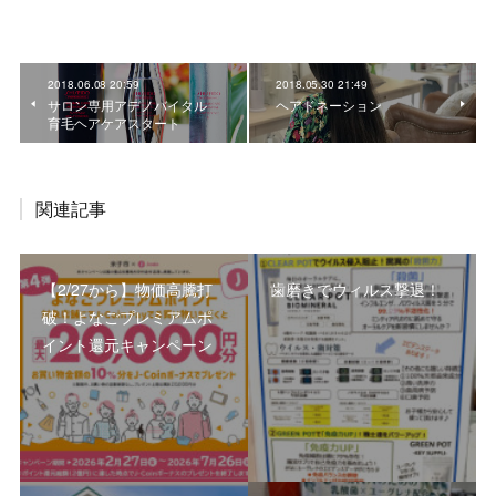
2018.06.08 20:59
2018.05.30 21:49
サロン専用アデノバイタル
ヘアドネーション
育毛ヘアケアスタート
関連記事
【2/27から】物価高騰打
歯磨きでウィルス撃退！
破！よなごプレミアムポ
イント還元キャンペーン