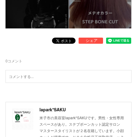
0
コメント
lapark*SAKU
米子市の美容室lapark*SAKUです。男性・女性専用
スペースがあり。ステプボーンカット認定サロン
マスタースタイリストが２名在籍しています。小顔
カットが得意です。ＶＯＳ化粧品正規取扱店。ｖ３