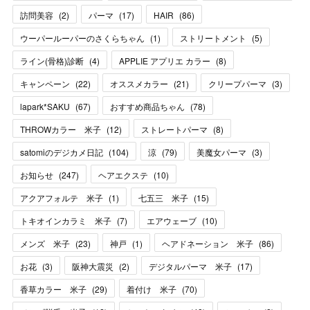
訪問美容
(
2
)
パーマ
(
17
)
HAIR
(
86
)
ウーパールーパーのさくらちゃん
(
1
)
ストリートメント
(
5
)
ライン(骨格)診断
(
4
)
APPLIE アプリエ カラー
(
8
)
キャンペーン
(
22
)
オススメカラー
(
21
)
クリープパーマ
(
3
)
lapark*SAKU
(
67
)
おすすめ商品ちゃん
(
78
)
THROWカラー 米子
(
12
)
ストレートパーマ
(
8
)
satomiのデジカメ日記
(
104
)
涼
(
79
)
美魔女パーマ
(
3
)
お知らせ
(
247
)
ヘアエクステ
(
10
)
アクアフォルテ 米子
(
1
)
七五三 米子
(
15
)
トキオインカラミ 米子
(
7
)
エアウェーブ
(
10
)
メンズ 米子
(
23
)
神戸
(
1
)
ヘアドネーション 米子
(
86
)
お花
(
3
)
阪神大震災
(
2
)
デジタルパーマ 米子
(
17
)
香草カラー 米子
(
29
)
着付け 米子
(
70
)