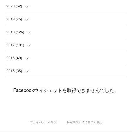
(
2
)
(
3
)
(
11
)
(
5
)
2020
(
62
)
(
7
)
(
3
)
(
8
)
(
7
)
(
6
)
2019
(
75
)
(
4
)
(
6
)
(
1
)
(
5
)
(
9
)
(
1
)
2018
(
126
)
(
3
)
(
4
)
(
3
)
(
3
)
(
7
)
(
2
)
(
6
)
2017
(
191
)
(
5
)
(
6
)
(
1
)
(
3
)
(
4
)
(
6
)
(
12
)
(
12
)
2016
(
49
)
(
1
)
(
3
)
(
6
)
(
2
)
(
3
)
(
7
)
(
7
)
(
11
)
(
2
)
2015
(
35
)
(
5
)
(
8
)
(
3
)
(
1
)
(
6
)
(
4
)
(
12
)
(
16
)
(
3
)
(
8
)
Facebookウィジェットを取得できませんでした。
(
8
)
(
6
)
(
3
)
(
3
)
(
6
)
(
15
)
(
18
)
(
8
)
(
5
)
(
5
)
(
5
)
(
9
)
(
4
)
(
6
)
(
5
)
(
10
)
(
25
)
(
4
)
(
7
)
(
5
)
(
9
)
(
1
)
(
2
)
(
6
)
(
5
)
(
23
)
(
8
)
(
5
)
プライバシーポリシー
特定商取引法に基づく表記
(
9
)
(
1
)
(
9
)
(
10
)
(
8
)
(
23
)