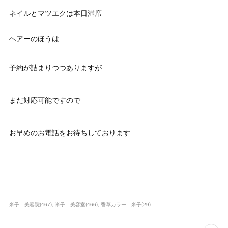
ネイルとマツエクは本日満席
ヘアーのほうは
予約が詰まりつつありますが
まだ対応可能ですので
お早めのお電話をお待ちしております
米子 美容院
(
467
)
米子 美容室
(
466
)
香草カラー 米子
(
29
)