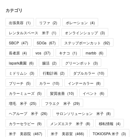
カテゴリ
出張美容
(
1
)
リファ
(
2
)
ポレーション
(
4
)
レンタルスペース 米子
(
1
)
オンラインショップ
(
3
)
SBCP
(
47
)
SDGs
(
67
)
ステップボーンカット
(
92
)
長者原
(
4
)
vos
(
37
)
キナコ
(
1
)
marbb
(
6
)
lapark農園
(
6
)
腸活
(
2
)
グリーンポット
(
3
)
ミドリムシ
(
3
)
行動計画
(
2
)
ダブルカラー
(
10
)
ブリーチ
(
5
)
カラー
(
10
)
インナーカラー
(
8
)
カラーミューズ
(
5
)
髪質改善
(
10
)
イベント
(
6
)
増毛 米子
(
25
)
フラエク 米子
(
29
)
ヘアループ 米子
(
26
)
サロンソリューション 米子
(
8
)
カラーセラピー
(
9
)
メンズエステ 米子
(
8
)
移転情報
(
4
)
米子 美容院
(
467
)
米子 美容室
(
466
)
TOKIOSPA 米子
(
3
)