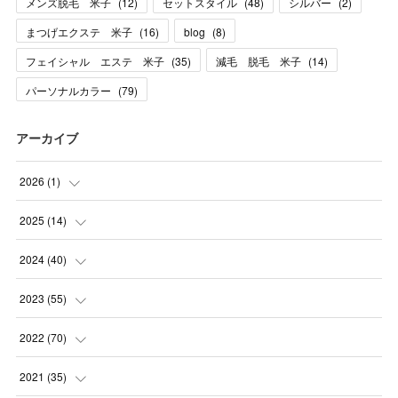
メンズ脱毛 米子
(
12
)
セットスタイル
(
48
)
シルバー
(
2
)
まつげエクステ 米子
(
16
)
blog
(
8
)
フェイシャル エステ 米子
(
35
)
減毛 脱毛 米子
(
14
)
パーソナルカラー
(
79
)
アーカイブ
2026
(
1
)
(
1
)
2025
(
14
)
(
10
)
2024
(
40
)
(
1
)
(
1
)
2023
(
55
)
(
1
)
(
1
)
(
2
)
2022
(
70
)
(
2
)
(
3
)
(
4
)
(
7
)
2021
(
35
)