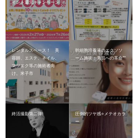
イント還元キャンペーン
レンタルスペース！ 美
幹細胞培養液のエクソソ
容師、エステ、ネイル、
ーム施術：美肌への革命**
マツエク等の施術者向
け。米子市
終活撮影第二弾!
圧倒的ツヤ感⭐️メテオカラ
ー