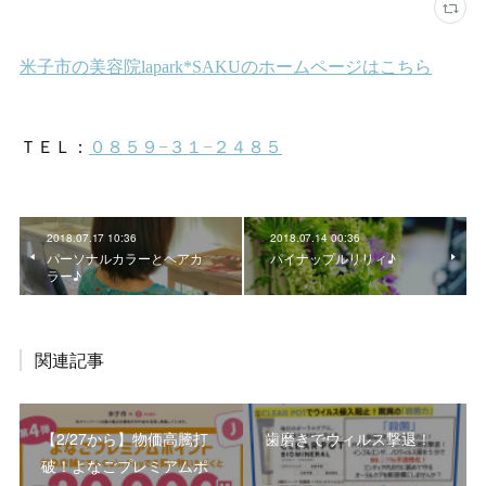
2018.07.17 10:36
2018.07.14 00:36
パーソナルカラーとヘアカ
パイナップルリリィ♪
ラー♪
関連記事
【2/27から】物価高騰打
歯磨きでウィルス撃退！
破！よなごプレミアムポ