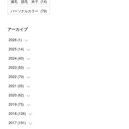
減毛 脱毛 米子
(
14
)
パーソナルカラー
(
79
)
アーカイブ
2026
(
1
)
2025
(
14
(
1
)
)
2024
(
40
(
10
)
)
(
1
)
2023
(
55
(
1
)
)
(
1
)
(
1
)
2022
(
70
(
2
)
)
(
2
)
(
3
)
(
4
)
2021
(
35
(
7
)
)
(
2
)
(
3
)
(
11
)
2020
(
62
(
5
)
)
(
7
)
(
3
)
(
8
)
(
7
)
2019
(
75
(
6
)
)
(
4
)
(
6
)
(
1
)
(
5
)
(
9
)
2018
(
126
(
1
)
)
(
3
)
(
4
)
(
3
)
(
3
)
(
7
)
(
2
)
2017
(
191
(
6
)
)