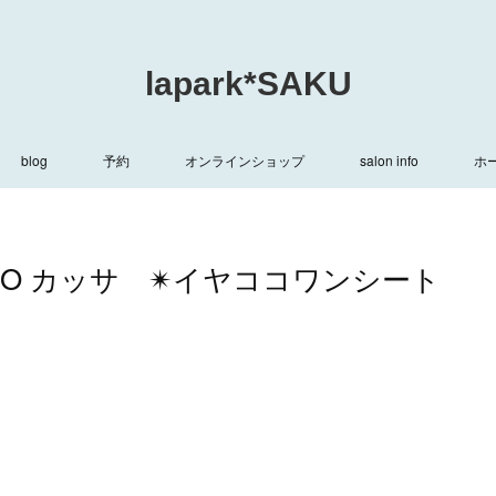
lapark*SAKU
blog
予約
オンラインショップ
salon info
ホ
ECO カッサ ✴︎イヤココワンシート