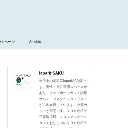
ームページ
Ameblo
lapark*SAKU
米子市の美容室lapark*SAKUで
す。男性・女性専用スペースが
あり。ステプボーンカット認定
サロン マスタースタイリスト
が２名在籍しています。小顔カ
ットが得意です。ＶＯＳ化粧品
正規取扱店。ｖ３ファンデーシ
ョンでおなじみのＶＯＳ化粧品