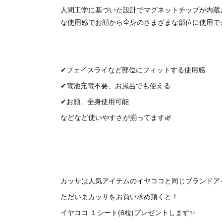
人間工学に基づいた設計でマグネットチップが内蔵さ
な使用感でお顔から全身のさまざまな部位に使用で
✔フェイスライなど部位にフィットする使用感
✔電池充電不要、お風呂でも使える
✔お顔、全身使用可能
などなど使いやすさが揃ってます🌿
カッサは人気アイテムのイヤココと同じブランドア
ただいまカッサをお買い求め頂くと！
イヤココ １シート(6粒)プレゼントします✨