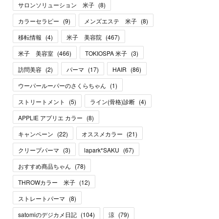
サロンソリューション 米子
(
8
)
カラーセラピー
(
9
)
メンズエステ 米子
(
8
)
移転情報
(
4
)
米子 美容院
(
467
)
米子 美容室
(
466
)
TOKIOSPA 米子
(
3
)
訪問美容
(
2
)
パーマ
(
17
)
HAIR
(
86
)
ウーパールーパーのさくらちゃん
(
1
)
ストリートメント
(
5
)
ライン(骨格)診断
(
4
)
APPLIE アプリエ カラー
(
8
)
キャンペーン
(
22
)
オススメカラー
(
21
)
クリープパーマ
(
3
)
lapark*SAKU
(
67
)
おすすめ商品ちゃん
(
78
)
THROWカラー 米子
(
12
)
ストレートパーマ
(
8
)
satomiのデジカメ日記
(
104
)
涼
(
79
)