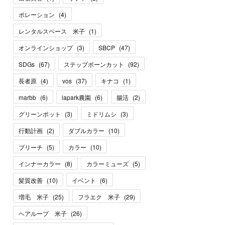
ポレーション
(
4
)
レンタルスペース 米子
(
1
)
オンラインショップ
(
3
)
SBCP
(
47
)
SDGs
(
67
)
ステップボーンカット
(
92
)
長者原
(
4
)
vos
(
37
)
キナコ
(
1
)
marbb
(
6
)
lapark農園
(
6
)
腸活
(
2
)
グリーンポット
(
3
)
ミドリムシ
(
3
)
行動計画
(
2
)
ダブルカラー
(
10
)
ブリーチ
(
5
)
カラー
(
10
)
インナーカラー
(
8
)
カラーミューズ
(
5
)
髪質改善
(
10
)
イベント
(
6
)
増毛 米子
(
25
)
フラエク 米子
(
29
)
ヘアループ 米子
(
26
)