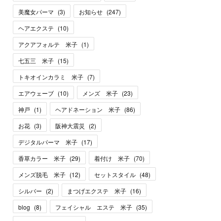
美魔女パーマ
(
3
)
お知らせ
(
247
)
ヘアエクステ
(
10
)
アクアフォルテ 米子
(
1
)
七五三 米子
(
15
)
トキオインカラミ 米子
(
7
)
エアウェーブ
(
10
)
メンズ 米子
(
23
)
神戸
(
1
)
ヘアドネーション 米子
(
86
)
お花
(
3
)
阪神大震災
(
2
)
デジタルパーマ 米子
(
17
)
香草カラー 米子
(
29
)
着付け 米子
(
70
)
メンズ脱毛 米子
(
12
)
セットスタイル
(
48
)
シルバー
(
2
)
まつげエクステ 米子
(
16
)
blog
(
8
)
フェイシャル エステ 米子
(
35
)